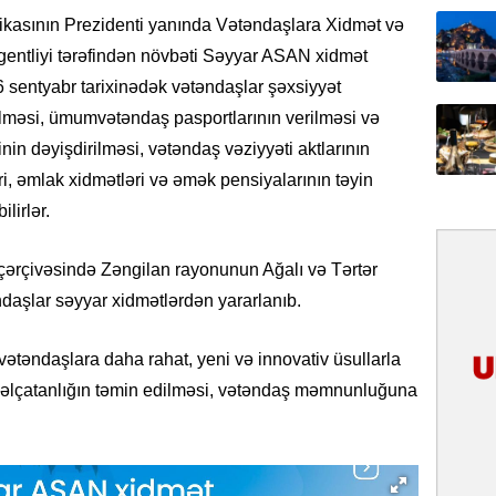
kasının Prezidenti yanında Vətəndaşlara Xidmət və
31.07.
gentliyi tərəfindən növbəti Səyyar ASAN xidmət
Ana dili
6 sentyabr tarixinədək vətəndaşlar şəxsiyyət
birliyim
Rüstəmx
rilməsi, ümumvətəndaş pasportlarının verilməsi və
nin dəyişdirilməsi, vətəndaş vəziyyəti aktlarının
31.07.
əri, əmlak xidmətləri və əmək pensiyalarının təyin
Tarixin 
lirlər.
31.07.
rçivəsində Zəngilan rayonunun Ağalı və Tərtər
İlin ilk
daşlar səyyar xidmətlərdən yararlanıb.
çox tur
31.07.
ətəndaşlara daha rahat, yeni və innovativ üsullarla
Yeni mü
 əlçatanlığın təmin edilməsi, vətəndaş məmnunluğuna
Qırğızıs
ŞƏRH
31.07.