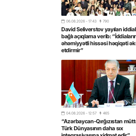
06.08.2026
- 17:43
790
David Seliverstov yayılan iddial
bağlı açıqlama verib: “İddiaları
əhəmiyyətli hissəsi həqiqəti ək
etdirmir”
04.08.2026
- 12:57
465
“Azərbaycan-Qırğızıstan müttəf
Türk Dünyasının daha sıx
inteqrasiyasına xidmət edir”