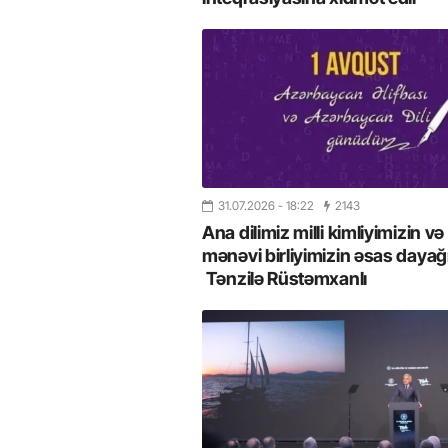
31.07.2026
- 18:22
2143
Ana dilimiz milli kimliyimizin və
mənəvi birliyimizin əsas dayağı
Tənzilə Rüstəmxanlı