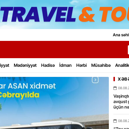
Ana səhi
iyyat
Mədəniyyət
Hadisə
İdman
Hərbi
Müsahibə
Analiti
XƏBƏ
08.08.
Vaşinqt
avqust 
üçün nə
08.08.
“Toy xərc