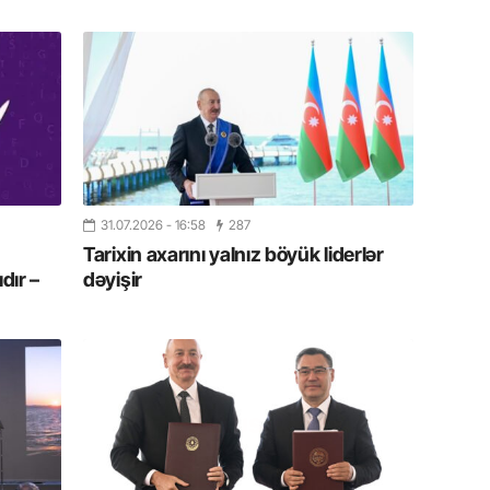
13.07.
Cavanşi
Forumu 
hadisəd
13.07.
İstirahə
olan bu
31.07.2026
- 16:58
287
11.07.2
Tarixin axarını yalnız böyük liderlər
dır –
dəyişir
“İndiki
mənada 
10.07.
Ankara 
diploma
Deputa
08.07.