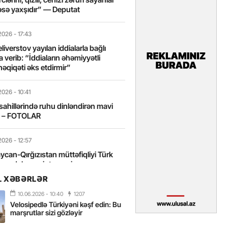
sə yaxşıdır” — Deputat
2026
- 17:43
liverstov yayılan iddialarla bağlı
 verib: “İddiaların əhəmiyyətli
həqiqəti əks etdirmir”
2026
- 10:41
sahillərində ruhu dinləndirən mavi
t – FOTOLAR
2026
- 12:57
can-Qırğızıstan müttəfiqliyi Türk
nın daha sıx inteqrasiyasına
edir”
L XƏBƏRLƏR
10.06.2026
- 10:40
1207
2026
- 10:18
Velosipedlə Türkiyəni kəşf edin: Bu
itələrarası Üzgüçülük Yarışı 38-ci
marşrutlar sizi gözləyir
iriləcək