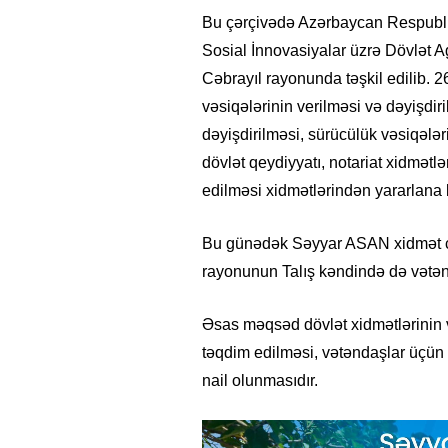
Bu çərçivədə Azərbaycan Respubli
Sosial İnnovasiyalar üzrə Dövlət A
Cəbrayıl rayonunda təşkil edilib. 2
vəsiqələrinin verilməsi və dəyişdi
dəyişdirilməsi, sürücülük vəsiqələri
dövlət qeydiyyatı, notariat xidmətl
edilməsi xidmətlərindən yararlana bi
Bu günədək Səyyar ASAN xidmət çə
rayonunun Talış kəndində də vətən
Əsas məqsəd dövlət xidmətlərinin v
təqdim edilməsi, vətəndaşlar üçün
nail olunmasıdır.