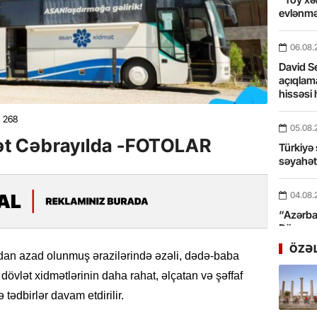
evlənmə
06.08.
David Se
açıqlama
hissəsi 
268
05.08.
t Cəbrayılda -FOTOLAR
Türkiyə 
səyahə
04.08.
“Azərbay
Dünyası
xidmət 
ÖZƏ
dan azad olunmuş ərazilərində əzəli, dədə-baba
dövlət xidmətlərinin daha rahat, əlçatan və şəffaf
03.08.
Bosfor Q
ədbirlər davam etdirilir.
dəfə keç