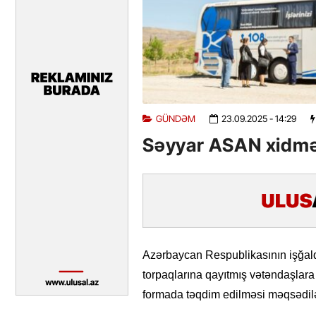
GÜNDƏM
23.09.2025
- 14:29
Səyyar ASAN xidmə
Azərbaycan Respublikasının işğal
torpaqlarına qayıtmış vətəndaşlara 
formada təqdim edilməsi məqsədilə t