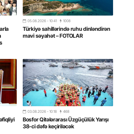
Albert R
təqdimat
15.07.
05.08.2026
- 10:41
1008
arla
Türkiyə sahillərində ruhu dinləndirən
Türkiyə
yaxşı d
n
mavi səyahət – FOTOLAR
s
14.07.
Beynəlx
Azərbay
14.07.
Şuşa dü
mərkəzin
yazır
13.07.
03.08.2026
- 10:18
468
iqliyi
Bosfor Qitələrarası Üzgüçülük Yarışı
Azərbay
siyasi a
38-ci dəfə keçiriləcək