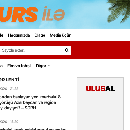
fə
Haqqımızda
Əlaqə
Media üçün
Search…
ka
Elm və təhsil
Digər
R LENTI
2026
- 21:38
ondan başlayan yeni mərhələ: 8
görüşü Azərbaycan və region
yi dəyişdi? – ŞƏRH
2026
- 15:39
lərini, qızılı, cehizi zəruri sayanlar