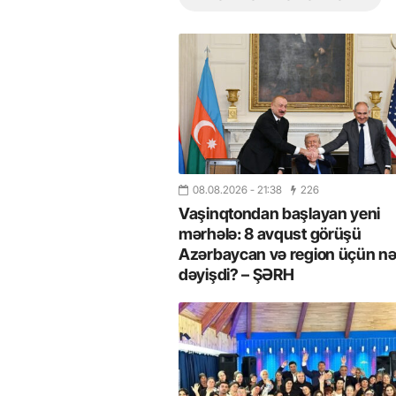
08.08.2026
- 21:38
226
Vaşinqtondan başlayan yeni
mərhələ: 8 avqust görüşü
Azərbaycan və region üçün nə
dəyişdi? – ŞƏRH