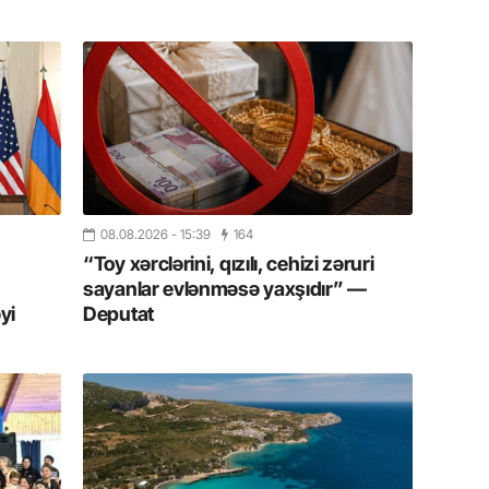
20.07.
Cavanşi
Üstellə
20.07.
Türkiyə
Antalya
turistlər
08.08.2026
- 15:39
164
19.07.
“Toy xərclərini, qızılı, cehizi zəruri
Şuşa art
sayanlar evlənməsə yaxşıdır” —
dialoq 
yi
Deputat
17.07.
Yeni dü
Türkiyə
15.07.