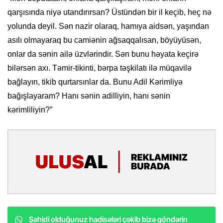
qarşısında niyə utandırırsan? Üstündən bir il keçib, heç nə
yolunda deyil. Sən nazir olaraq, hamıya aidsən, yaşından
asılı olmayaraq bu camiənin ağsaqqalısan, böyüyüsən,
onlar da sənin ailə üzvlərindir. Sən bunu həyata keçirə
bilərsən axı. Təmir-tikinti, bərpa təşkilatı ilə müqavilə
bağlayın, tikib qurtarsınlar da. Bunu Adil Kərimliyə
bağışlayaram? Hanı sənin adilliyin, hanı sənin
kərimliliyin?”
Şahidi olduğunuz hadisələri çəkib bizə göndərin