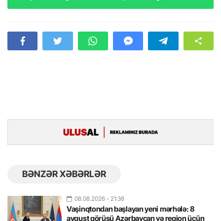
BƏNZƏR XƏBƏRLƏR
08.08.2026
- 21:38
Vaşinqtondan başlayan yeni mərhələ: 8
avqust görüşü Azərbaycan və region üçün