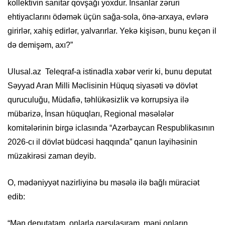
kollektivin sanitar qovşağı yoxdur. İnsanlar zəruri
ehtiyaclarını ödəmək üçün sağa-sola, önə-arxaya, evlərə
girirlər, xahiş edirlər, yalvarırlar. Yekə kişisən, bunu keçən il
də demişəm, axı?”
Ulusal.az Teleqraf-a istinadla xəbər verir ki, bunu deputat
Səyyad Aran Milli Məclisinin Hüquq siyasəti və dövlət
quruculuğu, Müdafiə, təhlükəsizlik və korrupsiya ilə
mübarizə, İnsan hüquqları, Regional məsələlər
komitələrinin birgə iclasında “Azərbaycan Respublikasının
2026-cı il dövlət büdcəsi haqqında” qanun layihəsinin
müzakirəsi zaman deyib.
O, mədəniyyət nazirliyinə bu məsələ ilə bağlı müraciət
edib:
“Mən deputatam, onlarla qarşılaşıram, məni onların