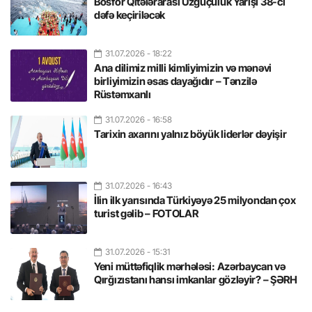
Bosfor Qitələrarası Üzgüçülük Yarışı 38-ci
dəfə keçiriləcək
31.07.2026
- 18:22
Ana dilimiz milli kimliyimizin və mənəvi
birliyimizin əsas dayağıdır – Tənzilə
Rüstəmxanlı
31.07.2026
- 16:58
Tarixin axarını yalnız böyük liderlər dəyişir
31.07.2026
- 16:43
İlin ilk yarısında Türkiyəyə 25 milyondan çox
turist gəlib – FOTOLAR
31.07.2026
- 15:31
Yeni müttəfiqlik mərhələsi: Azərbaycan və
Qırğızıstanı hansı imkanlar gözləyir? – ŞƏRH