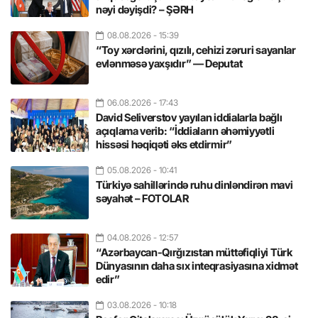
nəyi dəyişdi? – ŞƏRH
08.08.2026
- 15:39
“Toy xərclərini, qızılı, cehizi zəruri sayanlar
evlənməsə yaxşıdır” — Deputat
06.08.2026
- 17:43
David Seliverstov yayılan iddialarla bağlı
açıqlama verib: “İddiaların əhəmiyyətli
hissəsi həqiqəti əks etdirmir”
05.08.2026
- 10:41
Türkiyə sahillərində ruhu dinləndirən mavi
səyahət – FOTOLAR
04.08.2026
- 12:57
“Azərbaycan-Qırğızıstan müttəfiqliyi Türk
Dünyasının daha sıx inteqrasiyasına xidmət
edir”
03.08.2026
- 10:18