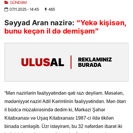
GÜNDƏM
07.11.2025
- 14:45
465
Səyyad Aran nazirə:
“Yekə kişisən,
bunu keçən il də demişəm”
“Mən nazirlərin fəaliyyətindən qəti razı deyiləm. Məsələn,
mədəniyyət naziri Adil Kərimlinin fəaliyyətindən. Mən ötən
il büdcə müzakirəsində dedim ki, Mərkəzi Şəhər
Kitabxanası və Uşaq Kitabxanası 1987-ci ildə tikilən
binada cəmləşib. Üzr istəyirəm, bu 32 nəfərdən ibarət iki