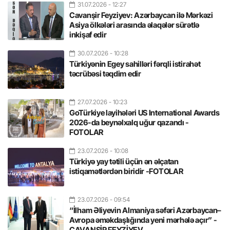
31.07.2026
- 12:27
Cavanşir Feyziyev: Azərbaycan ilə Mərkəzi
Asiya ölkələri arasında əlaqələr sürətlə
inkişaf edir
30.07.2026
- 10:28
Türkiyənin Egey sahilləri fərqli istirahət
təcrübəsi təqdim edir
27.07.2026
- 10:23
GoTürkiye layihələri US International Awards
2026-da beynəlxalq uğur qazandı -
FOTOLAR
23.07.2026
- 10:08
Türkiyə yay tətili üçün ən əlçatan
istiqamətlərdən biridir -FOTOLAR
23.07.2026
- 09:54
“İlham Əliyevin Almaniya səfəri Azərbaycan–
Avropa əməkdaşlığında yeni mərhələ açır” -
CAVANŞİR FEYZİYEV