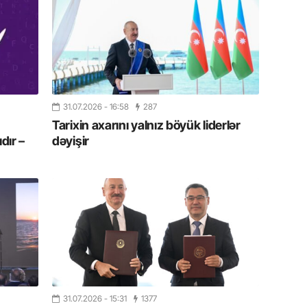
13.07.
Cavanşi
Forumu 
hadisəd
13.07.
31.07.2026
- 16:58
287
İstirahə
olan bu
Tarixin axarını yalnız böyük liderlər
dır –
dəyişir
11.07.2
“İndiki
mənada 
10.07.
Ankara 
diploma
Deputa
31.07.2026
- 15:31
1377
08.07.