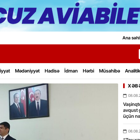
Ana səhi
iyyat
Mədəniyyət
Hadisə
İdman
Hərbi
Müsahibə
Analiti
XƏBƏ
08.08.
Vaşinqt
avqust 
üçün nə
08.08.
“Toy xərc