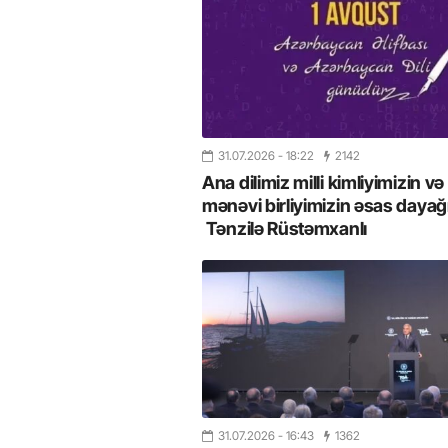
31.07.2026
- 18:22
2142
Ana dilimiz milli kimliyimizin və
mənəvi birliyimizin əsas dayağı
Tənzilə Rüstəmxanlı
31.07.2026
- 16:43
1362