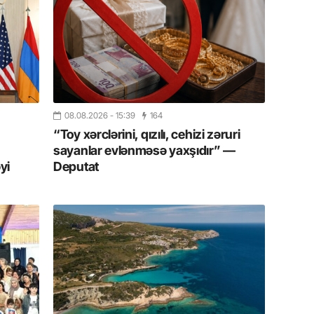
20.07.
Cavanşi
Üstellə
20.07.
Türkiyə
Antalya
08.08.2026
- 15:39
164
turistlər
“Toy xərclərini, qızılı, cehizi zəruri
sayanlar evlənməsə yaxşıdır” —
19.07.
yi
Deputat
Şuşa art
dialoq 
17.07.
Yeni dü
Türkiyə
15.07.