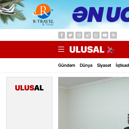
Gündəm
Dünya
Siyasət
İqtisad