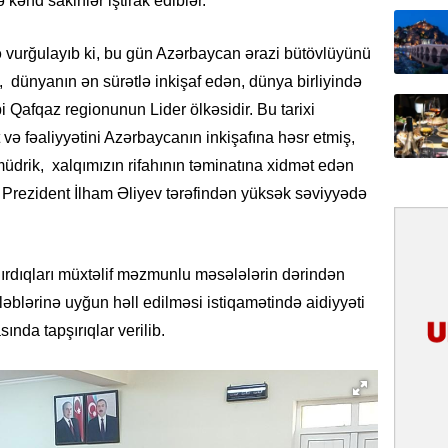
 kənd sakinlər iştirak ediblər.
31.07.
lə vurğulayıb ki, bu gün Azərbaycan ərazi bütövlüyünü
Ana dili
, dünyanın ən sürətlə inkişaf edən, dünya birliyində
birliyim
Rüstəmx
 Qafqaz regionunun Lider ölkəsidir. Bu tarixi
 və fəaliyyətini Azərbaycanın inkişafına həsr etmiş,
31.07.
drik, xalqımızın rifahının təminatına xidmət edən
Tarixin 
 Prezident İlham Əliyev tərəfindən yüksək səviyyədə
31.07.
İlin ilk
çox tur
ırdıqları müxtəlif məzmunlu məsələlərin dərindən
ələblərinə uyğun həll edilməsi istiqamətində aidiyyəti
31.07.
nda tapşırıqlar verilib.
Yeni mü
Qırğızıs
ŞƏRH
31.07.