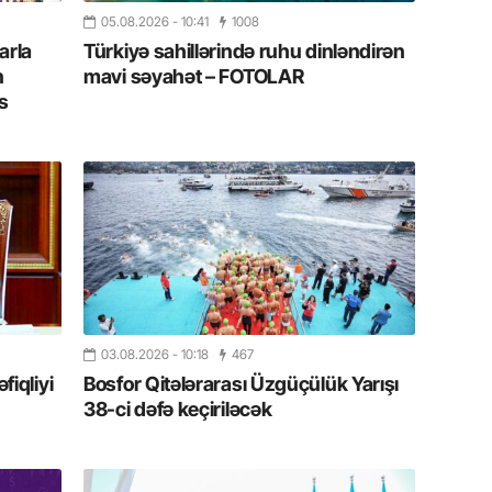
Albert R
təqdimat
05.08.2026
- 10:41
1008
arla
Türkiyə sahillərində ruhu dinləndirən
n
mavi səyahət – FOTOLAR
15.07.
s
Türkiyə
yaxşı d
14.07.
Beynəlx
Azərbay
14.07.
Şuşa dü
mərkəzin
yazır
03.08.2026
- 10:18
467
iqliyi
Bosfor Qitələrarası Üzgüçülük Yarışı
38-ci dəfə keçiriləcək
13.07.
Azərbay
siyasi a