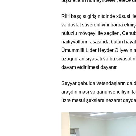
təşkilatların nümayndələri, eləcə də
RİH başçısı giriş nitqində xüsusi i
və dövlət suverenliyini bərpa etmiş
nüfuzlu mövqeyi ilə seçilən, Cənubi
nailiyyətlərin əsasında bütün həyat
Ümummilli Lider Heydər Əliyevin mü
uzaqgörən siyasəti və bu siyasətin
davam etdirilməsi dayanır.
Səyyar qəbulda vətəndaşların qald
araşdırılması və qanunvericiliyin t
üzrə məsul şəxslərə nəzarət qaydası