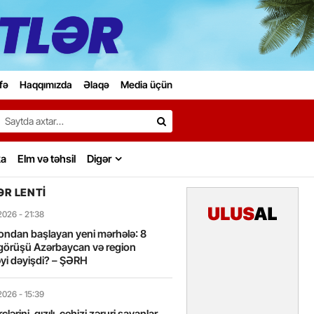
fə
Haqqımızda
Əlaqə
Media üçün
Search…
ka
Elm və təhsil
Digər
R LENTI
2026
- 21:38
ondan başlayan yeni mərhələ: 8
görüşü Azərbaycan və region
yi dəyişdi? – ŞƏRH
2026
- 15:39
lərini, qızılı, cehizi zəruri sayanlar