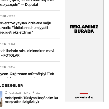
sə yaxşıdır” — Deputat
2026
- 17:43
liverstov yayılan iddialarla bağlı
 verib: “İddiaların əhəmiyyətli
həqiqəti əks etdirmir”
2026
- 10:41
sahillərində ruhu dinləndirən mavi
t – FOTOLAR
2026
- 12:57
can-Qırğızıstan müttəfiqliyi Türk
nın daha sıx inteqrasiyasına
edir”
L XƏBƏRLƏR
10.06.2026
- 10:40
1207
2026
- 10:18
Velosipedlə Türkiyəni kəşf edin: Bu
itələrarası Üzgüçülük Yarışı 38-ci
marşrutlar sizi gözləyir
iriləcək