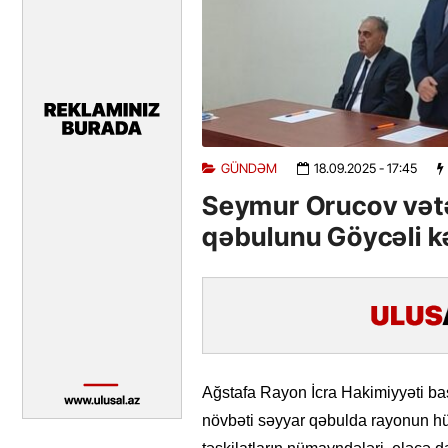
GÜNDƏM
18.09.2025
- 17:45
Seymur Orucov vətə
qəbulunu Göycəli kən
Ağstafa Rayon İcra Hakimiyyəti baş
növbəti səyyar qəbulda rayonun hüq