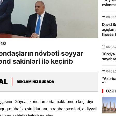
evlənmə
06.08.
David Se
açıqlama
hissəsi 
482
05.08.
ndaşların növbəti səyyar
Türkiyə 
səyahə
d sakinləri ilə keçirib
04.08.
“Azərbay
Dünyası
xidmət 
ÖZƏ
03.08.
çısının Göycəli kənd tam orta məktəbində keçirdiyi
Bosfor Q
uq-mühafizə strukturlarının rəhbər şəxsləri, aidiyyəti
dəfə keç