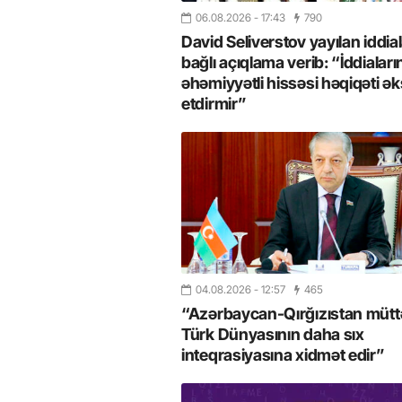
06.08.2026
- 17:43
790
David Seliverstov yayılan iddial
bağlı açıqlama verib: “İddiaları
əhəmiyyətli hissəsi həqiqəti ək
etdirmir”
04.08.2026
- 12:57
465
“Azərbaycan-Qırğızıstan müttəf
Türk Dünyasının daha sıx
inteqrasiyasına xidmət edir”