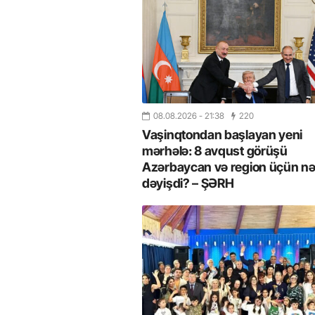
08.08.2026
- 21:38
220
Vaşinqtondan başlayan yeni
mərhələ: 8 avqust görüşü
Azərbaycan və region üçün nə
dəyişdi? – ŞƏRH