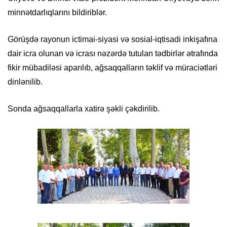
minnətdarlıqlarını bildiriblər.
Görüşdə rayonun ictimai-siyasi və sosial-iqtisadi inkişafına
dair icra olunan və icrası nəzərdə tutulan tədbirlər ətrafında
fikir mübadiləsi aparılıb, ağsaqqalların təklif və müraciətləri
dinlənilib.
Sonda ağsaqqallarla xatirə şəkli çəkdirilib.