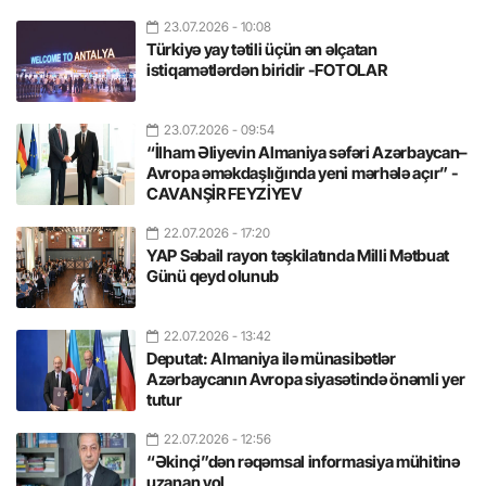
23.07.2026
- 10:08
Türkiyə yay tətili üçün ən əlçatan
istiqamətlərdən biridir -FOTOLAR
23.07.2026
- 09:54
“İlham Əliyevin Almaniya səfəri Azərbaycan–
Avropa əməkdaşlığında yeni mərhələ açır” -
CAVANŞİR FEYZİYEV
22.07.2026
- 17:20
YAP Səbail rayon təşkilatında Milli Mətbuat
Günü qeyd olunub
22.07.2026
- 13:42
Deputat: Almaniya ilə münasibətlər
Azərbaycanın Avropa siyasətində önəmli yer
tutur
22.07.2026
- 12:56
“Əkinçi”dən rəqəmsal informasiya mühitinə
uzanan yol