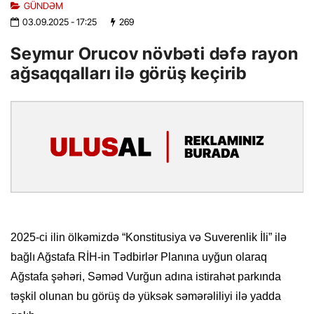
GÜNDƏM
03.09.2025
- 17:25
269
Seymur Orucov növbəti dəfə rayon
ağsaqqalları ilə görüş keçirib
2025-ci ilin ölkəmizdə “Konstitusiya və Suverenlik İli” ilə
bağlı Ağstafa RİH-in Tədbirlər Planına uyğun olaraq
Ağstafa şəhəri, Səməd Vurğun adına istirahət parkında
təşkil olunan bu görüş də yüksək səmərəliliyi ilə yadda