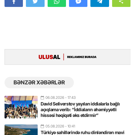
BƏNZƏR XƏBƏRLƏR
06.08.2026
- 17:43
David Seliverstov yayılan iddialarla bağlı
açıqlama verib: “İddiaların əhəmiyyətli
hissəsi həqiqəti əks etdirmir”
05.08.2026
- 10:41
Türkiyə sahillərində ruhu dinləndirən mavi