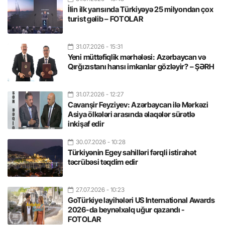
İlin ilk yarısında Türkiyəyə 25 milyondan çox
turist gəlib – FOTOLAR
31.07.2026
- 15:31
Yeni müttəfiqlik mərhələsi: Azərbaycan və
Qırğızıstanı hansı imkanlar gözləyir? – ŞƏRH
31.07.2026
- 12:27
Cavanşir Feyziyev: Azərbaycan ilə Mərkəzi
Asiya ölkələri arasında əlaqələr sürətlə
inkişaf edir
30.07.2026
- 10:28
Türkiyənin Egey sahilləri fərqli istirahət
təcrübəsi təqdim edir
27.07.2026
- 10:23
GoTürkiye layihələri US International Awards
2026-da beynəlxalq uğur qazandı -
FOTOLAR