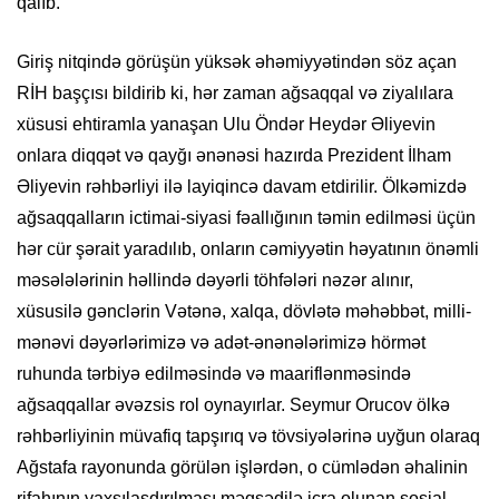
qalıb.
Giriş nitqində görüşün yüksək əhəmiyyətindən söz açan
RİH başçısı bildirib ki, hər zaman ağsaqqal və ziyalılara
xüsusi ehtiramla yanaşan Ulu Öndər Heydər Əliyevin
onlara diqqət və qayğı ənənəsi hazırda Prezident İlham
Əliyevin rəhbərliyi ilə layiqincə davam etdirilir. Ölkəmizdə
ağsaqqalların ictimai-siyasi fəallığının təmin edilməsi üçün
hər cür şərait yaradılıb, onların cəmiyyətin həyatının önəmli
məsələlərinin həllində dəyərli töhfələri nəzər alınır,
xüsusilə gənclərin Vətənə, xalqa, dövlətə məhəbbət, milli-
mənəvi dəyərlərimizə və adət-ənənələrimizə hörmət
ruhunda tərbiyə edilməsində və maariflənməsində
ağsaqqallar əvəzsis rol oynayırlar. Seymur Orucov ölkə
rəhbərliyinin müvafiq tapşırıq və tövsiyələrinə uyğun olaraq
Ağstafa rayonunda görülən işlərdən, o cümlədən əhalinin
rifahının yaxşılaşdırılması məqsədilə icra olunan sosial