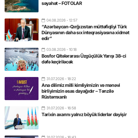
səyahət – FOTOLAR
04.08.2026
- 12:57
“Azərbaycan-Qırğızıstan müttəfiqliyi Türk
Dünyasının daha sıx inteqrasiyasına xidmət
edir”
03.08.2026
- 10:18
Bosfor Qitələrarası Üzgüçülük Yarışı 38-ci
dəfə keçiriləcək
31.07.2026
- 18:22
Ana dilimiz milli kimliyimizin və mənəvi
birliyimizin əsas dayağıdır – Tənzilə
Rüstəmxanlı
31.07.2026
- 16:58
Tarixin axarını yalnız böyük liderlər dəyişir
31.07.2026
- 16:43