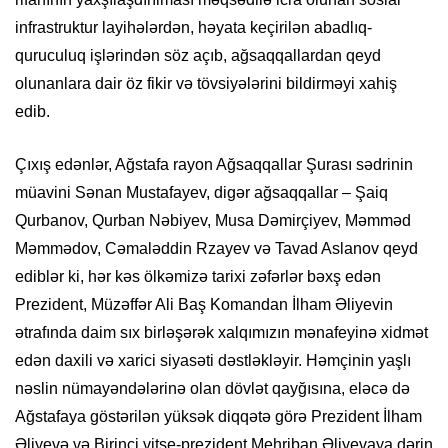
infrastruktur layihələrdən, həyata keçirilən abadlıq-
quruculuq işlərindən söz açıb, ağsaqqallardan qeyd
olunanlara dair öz fikir və tövsiyələrini bildirməyi xahiş
edib.
Çıxış edənlər, Ağstafa rayon Ağsaqqallar Şurası sədrinin
müavini Sənan Mustafayev, digər ağsaqqallar – Şaiq
Qurbanov, Qurban Nəbiyev, Musa Dəmirçiyev, Məmməd
Məmmədov, Cəmaləddin Rzayev və Tavad Aslanov qeyd
ediblər ki, hər kəs ölkəmizə tarixi zəfərlər bəxş edən
Prezident, Müzəffər Ali Baş Komandan İlham Əliyevin
ətrafında daim sıx birləşərək xalqımızın mənafeyinə xidmət
edən daxili və xarici siyasəti dəstləkləyir. Həmçinin yaşlı
nəslin nümayəndələrinə olan dövlət qayğısına, eləcə də
Ağstafaya göstərilən yüksək diqqətə görə Prezident İlham
Əliyevə və Birinci vitse-prezident Mehriban Əliyevaya dərin