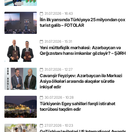
31.07.2026
- 16:43
İlin ilk yarısında Türkiyəyə 25 milyondan çox
turist gəlib – FOTOLAR
31.07.2026
- 15:31
Yeni müttəfiqlik mərhələsi: Azərbaycan və
Qırğızıstanı hansı imkanlar gözləyir? – ŞƏRH
31.07.2026
- 12:27
Cavanşir Feyziyev: Azərbaycan ilə Mərkəzi
Asiya ölkələri arasında əlaqələr sürətlə
inkişaf edir
30.07.2026
- 10:28
Türkiyənin Egey sahilləri fərqli istirahət
təcrübəsi təqdim edir
27.07.2026
- 10:23
GoTürkiye layihələri US International Awards