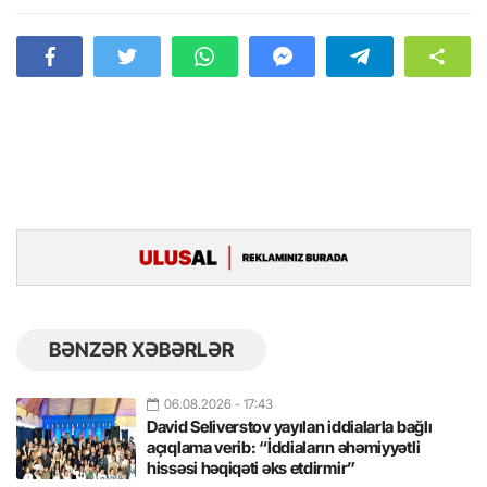
BƏNZƏR XƏBƏRLƏR
06.08.2026
- 17:43
David Seliverstov yayılan iddialarla bağlı
açıqlama verib: “İddiaların əhəmiyyətli
hissəsi həqiqəti əks etdirmir”