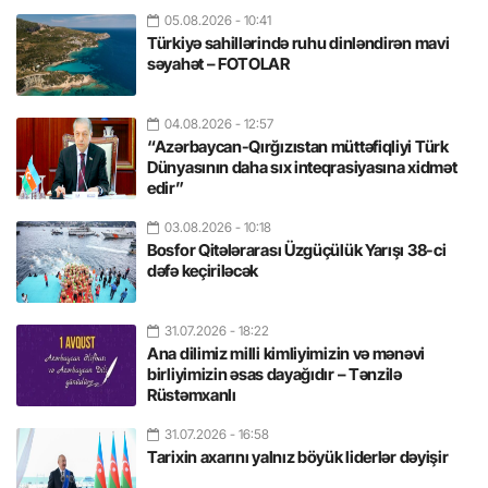
05.08.2026
- 10:41
Türkiyə sahillərində ruhu dinləndirən mavi
səyahət – FOTOLAR
04.08.2026
- 12:57
“Azərbaycan-Qırğızıstan müttəfiqliyi Türk
Dünyasının daha sıx inteqrasiyasına xidmət
edir”
03.08.2026
- 10:18
Bosfor Qitələrarası Üzgüçülük Yarışı 38-ci
dəfə keçiriləcək
31.07.2026
- 18:22
Ana dilimiz milli kimliyimizin və mənəvi
birliyimizin əsas dayağıdır – Tənzilə
Rüstəmxanlı
31.07.2026
- 16:58
Tarixin axarını yalnız böyük liderlər dəyişir