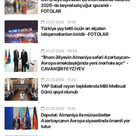
2026-da beynəlxalq uğur qazandı -
FOTOLAR
23.07.2026
- 10:08
Türkiyə yay tətili üçün ən əlçatan
istiqamətlərdən biridir -FOTOLAR
23.07.2026
- 09:54
“İlham Əliyevin Almaniya səfəri Azərbaycan–
Avropa əməkdaşlığında yeni mərhələ açır” -
CAVANŞİR FEYZİYEV
22.07.2026
- 17:20
YAP Səbail rayon təşkilatında Milli Mətbuat
Günü qeyd olunub
22.07.2026
- 13:42
Deputat: Almaniya ilə münasibətlər
Azərbaycanın Avropa siyasətində önəmli yer
tutur