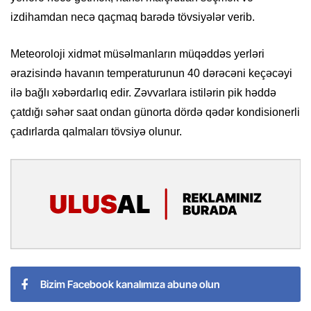
izdihamdan necə qaçmaq barədə tövsiyələr verib.
Meteoroloji xidmət müsəlmanların müqəddəs yerləri
ərazisində havanın temperaturunun 40 dərəcəni keçəcəyi
ilə bağlı xəbərdarlıq edir. Zəvvarlara istilərin pik həddə
çatdığı səhər saat ondan günorta dördə qədər kondisionerli
çadırlarda qalmaları tövsiyə olunur.
Bizim Facebook kanalımıza abunə olun