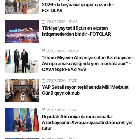
2026-da beynəlxalq uğur qazandı -
FOTOLAR
23.07.2026
- 10:08
Türkiyə yay tətili üçün ən əlçatan
istiqamətlərdən biridir -FOTOLAR
23.07.2026
- 09:54
“İlham Əliyevin Almaniya səfəri Azərbaycan–
Avropa əməkdaşlığında yeni mərhələ açır” -
CAVANŞİR FEYZİYEV
22.07.2026
- 17:20
YAP Səbail rayon təşkilatında Milli Mətbuat
Günü qeyd olunub
22.07.2026
- 13:42
Deputat: Almaniya ilə münasibətlər
Azərbaycanın Avropa siyasətində önəmli yer
tutur