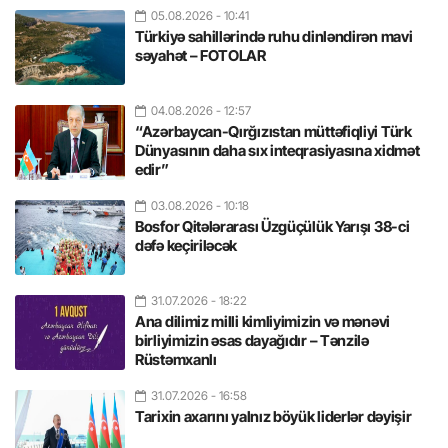
05.08.2026
- 10:41
Türkiyə sahillərində ruhu dinləndirən mavi
səyahət – FOTOLAR
04.08.2026
- 12:57
“Azərbaycan-Qırğızıstan müttəfiqliyi Türk
Dünyasının daha sıx inteqrasiyasına xidmət
edir”
03.08.2026
- 10:18
Bosfor Qitələrarası Üzgüçülük Yarışı 38-ci
dəfə keçiriləcək
31.07.2026
- 18:22
Ana dilimiz milli kimliyimizin və mənəvi
birliyimizin əsas dayağıdır – Tənzilə
Rüstəmxanlı
31.07.2026
- 16:58
Tarixin axarını yalnız böyük liderlər dəyişir