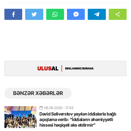
BƏNZƏR XƏBƏRLƏR
06.08.2026
- 17:43
David Seliverstov yayılan iddialarla bağlı
açıqlama verib: “İddiaların əhəmiyyətli
hissəsi həqiqəti əks etdirmir”