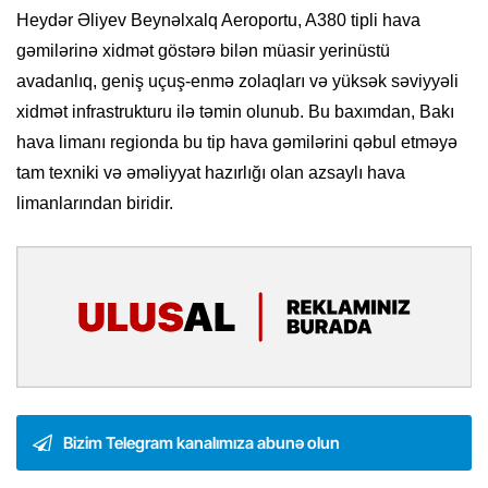
Heydər Əliyev Beynəlxalq Aeroportu, A380 tipli hava
gəmilərinə xidmət göstərə bilən müasir yerinüstü
avadanlıq, geniş uçuş-enmə zolaqları və yüksək səviyyəli
xidmət infrastrukturu ilə təmin olunub. Bu baxımdan, Bakı
hava limanı regionda bu tip hava gəmilərini qəbul etməyə
tam texniki və əməliyyat hazırlığı olan azsaylı hava
limanlarından biridir.
Bizim Telegram kanalımıza abunə olun