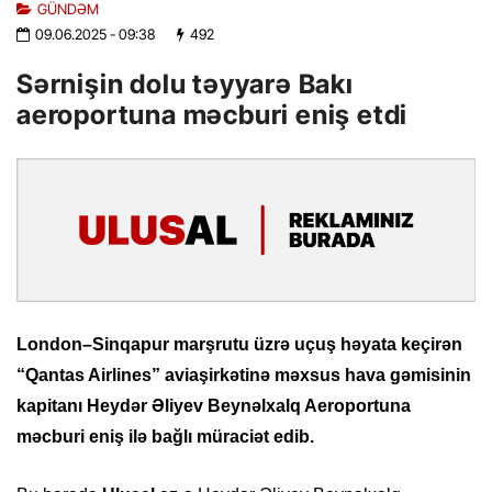
GÜNDƏM
09.06.2025
- 09:38
492
Sərnişin dolu təyyarə Bakı
aeroportuna məcburi eniş etdi
London–Sinqapur marşrutu üzrə uçuş həyata keçirən
“Qantas Airlines” aviaşirkətinə məxsus hava gəmisinin
kapitanı Heydər Əliyev Beynəlxalq Aeroportuna
məcburi eniş ilə bağlı müraciət edib.