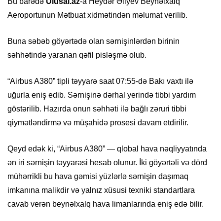
Bu barədə
Ulusal.az
-a Heydər Əliyev Beynəlxalq
Aeroportunun Mətbuat xidmətindən məlumat verilib.
Buna səbəb göyərtədə olan sərnişinlərdən birinin
səhhətində yaranan qəfil pisləşmə olub.
“Airbus A380” tipli təyyarə saat 07:55-də Bakı vaxtı ilə
uğurla eniş edib. Sərnişinə dərhal yerində tibbi yardım
göstərilib. Hazırda onun səhhəti ilə bağlı zəruri tibbi
qiymətləndirmə və müşahidə prosesi davam etdirilir.
Qeyd edək ki, “Airbus A380” — qlobal hava nəqliyyatında
ən iri sərnişin təyyarəsi hesab olunur. İki göyərtəli və dörd
mühərrikli bu hava gəmisi yüzlərlə sərnişin daşımaq
imkanına malikdir və yalnız xüsusi texniki standartlara
cavab verən beynəlxalq hava limanlarında eniş edə bilir.