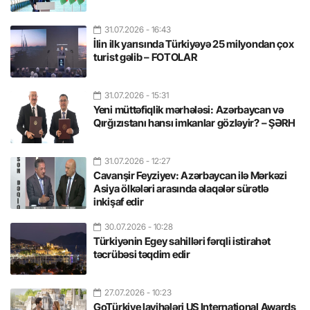
31.07.2026
- 16:43
İlin ilk yarısında Türkiyəyə 25 milyondan çox
turist gəlib – FOTOLAR
31.07.2026
- 15:31
Yeni müttəfiqlik mərhələsi: Azərbaycan və
Qırğızıstanı hansı imkanlar gözləyir? – ŞƏRH
31.07.2026
- 12:27
Cavanşir Feyziyev: Azərbaycan ilə Mərkəzi
Asiya ölkələri arasında əlaqələr sürətlə
inkişaf edir
30.07.2026
- 10:28
Türkiyənin Egey sahilləri fərqli istirahət
təcrübəsi təqdim edir
27.07.2026
- 10:23
GoTürkiye layihələri US International Awards