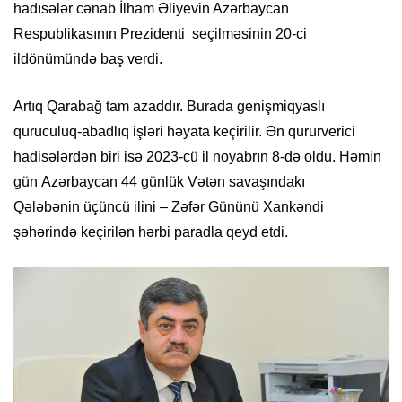
hadısələr cənab İlham Əliyevin Azərbaycan
Respublikasının Prezidenti seçilməsinin 20-ci
ildönümündə baş verdi.
Artıq Qarabağ tam azaddır. Burada genişmiqyaslı
quruculuq-abadlıq işləri həyata keçirilir. Ən qururverici
hadisə
lərdən biri isə
2023-cü il
noyabrın 8-də ol
du
. Həmin
gün
Azərbaycan 44 günlük Vətən savaşın
dakı
Qələbənin
üçüncü ilini – Zəfər Gününü
Xankəndi
şəhərində
keçirilən hərbi paradla qeyd etdi.