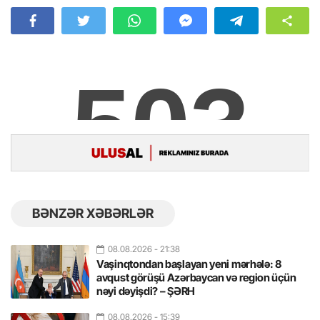
BƏNZƏR XƏBƏRLƏR
08.08.2026
- 21:38
Vaşinqtondan başlayan yeni mərhələ: 8
avqust görüşü Azərbaycan və region üçün
nəyi dəyişdi? – ŞƏRH
08.08.2026
- 15:39