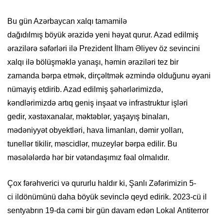
Bu gün Azərbaycan xalqı tamamilə
dağıdılmış
böyük
ərazidə yeni həyat qurur
. Azad edilmiş
ərazilərə səfərləri ilə Prezident İlham Əliyev öz sevincini
xalqı ilə bölüşməklə yanaşı, həmin əraziləri tez bir
zamanda bərpa etmək, dirçəltmək əzmində olduğunu əyani
nümayiş etdirib. Azad edilmiş şəhərlərimizdə,
kəndlərimizdə artıq geniş inşaat və infrastruktur işləri
gedir,
xəstəxanalar, məktəblər, yaşayış binaları,
mədəniyyət obyektləri, hava limanları, dəmir yolları,
tunellər tikilir, məscidlər, muzeylər bərpa edilir. Bu
məsələlərdə hər bir vətəndaşımız fəal olmalıdır.
Çox fərəhverici və qururlu haldır ki, Şanlı Zəfərimizin
5
-
c
i
ildönümünü daha böyük sevinclə qeyd edirik.
2023-cü il
s
entyabrın 19-da cəmi bir gün davam edən Lokal
Antiterror