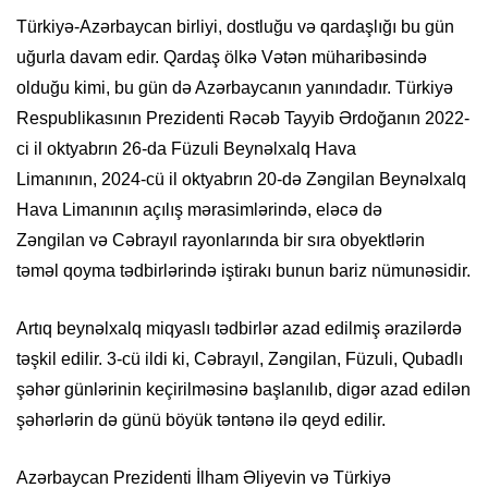
Türkiyə-Azərbaycan birliyi, dostluğu və qardaşlığı bu gün
uğurla davam edir. Qardaş ölkə Vətən müharibəsində
olduğu kimi, bu gün də Azərbaycanın yanındadır. Türkiyə
Respublikasının Prezidenti Rəcəb Tayyib Ərdoğanın
2022-
ci
il
oktyabrın 26-da Füzuli Beynəlxalq Hava
Limanının
,
2024-cü
il oktyabrın
20-də Zəngilan Beynəlxalq
Hava Limanının
açılış mərasim
lərind
ə, eləcə də
Zəngilan
və Cəbrayıl
rayon
ları
nda
bir sıra obyektlərin
təməl qoyma tədbirlərində iştirakı bunun bariz nümunəsidir.
Artıq
beynəlxalq miqyaslı tədbir
lər
azad edilmiş ərazilərdə
təşkil edil
ir
.
3
-c
ü
ildi ki,
Cəbrayıl, Zəngilan, Füzuli, Qubadlı
şəhər günlərinin keçirilməsinə başlanılıb, digər azad edilən
şəhərlərin də günü böyük təntənə ilə qeyd edil
ir
.
Azərbaycan Prezidenti İlham Əliyevin və Türkiyə