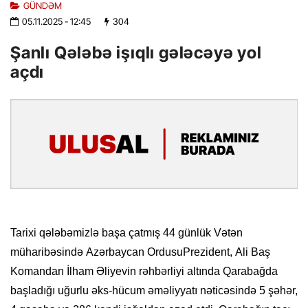
GÜNDƏM
05.11.2025
- 12:45
304
Şanlı Qələbə işıqlı gələcəyə yol
açdı
Tarixi qələbəmizlə başa çatmış 44 günlük Vətən
müharibəsində
Azərbaycan Ordusu
Prezident
,
Ali Baş
Komandan İlham Əliyevin
rəhbərliyi altında
Qarabağda
başladığı uğurlu əks-hücum əməliyyatı nəticəsində
5 şəhər,