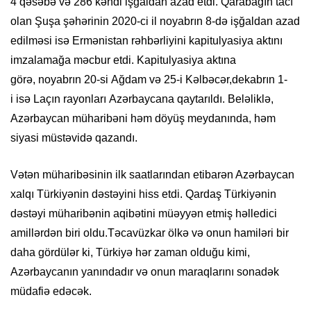
4 qəsəbə və 286 kənd
i
işğaldan azad e
tdi. Qarabağın tacı
olan Şuşa şəhərinin
2020-ci il
n
o
yabrın 8-də işğaldan azad
edilməsi isə Ermənistan rəhbərliyini kapitulyasiya aktını
imzalamağa məcbur etdi. Kapitulyasiya aktına
görə,
noyabrın 20-si
Ağdam və
25-i
Kəlbəcər,
dekabrın 1-
i
isə Laçın rayonları
Azərbaycana qaytarıldı. Beləliklə,
Azərbaycan müharibəni həm döyüş meydanında, həm
siyasi müstəvidə qazandı.
Vətən müharibəsinin ilk saatlarından etibarən Azərbaycan
xalqı Türkiyənin dəstəyini hiss etdi
. Qardaş Türkiyənin
dəstəyi müharibənin aqibətini müəyyən etmiş həlledici
amillərdən biri oldu.
Təcavüzkar ölkə və onun hamiləri bir
daha gördülər ki, Türkiyə hər zaman olduğu kimi,
Azərbaycanın yanındadır və onun maraqlarını sonadək
müdafiə edəcək.