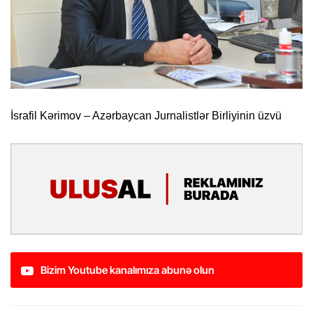
İsrafil Kərimov – Azərbaycan Jurnalistlər Birliyinin üzvü
Bizim Youtube kanalımıza abunə olun