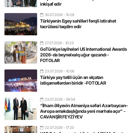
inkişaf edir
30.07.2026
- 10:28
Türkiyənin Egey sahilləri fərqli istirahət
təcrübəsi təqdim edir
27.07.2026
- 10:23
GoTürkiye layihələri US International Awards
2026-da beynəlxalq uğur qazandı -
FOTOLAR
23.07.2026
- 10:08
Türkiyə yay tətili üçün ən əlçatan
istiqamətlərdən biridir -FOTOLAR
23.07.2026
- 09:54
“İlham Əliyevin Almaniya səfəri Azərbaycan–
Avropa əməkdaşlığında yeni mərhələ açır” -
CAVANŞİR FEYZİYEV
22.07.2026
- 17:20