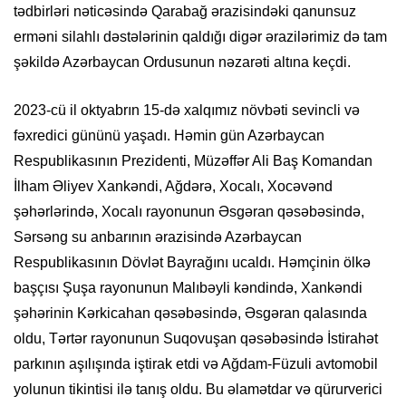
tədbirlər
i nəticəsində Qarabağ ərazisindəki qanunsuz
erməni silahlı dəstələrinin qaldığı digər ərazilərimiz də tam
şəkildə Azərbaycan Ordusunun nəzarəti altına keçdi.
2023-cü
il o
ktyabrın 15-də xalqımız növbəti sevincli və
fəxredici gününü yaşadı. Həmin gün Azərbaycan
Respublikasının Prezidenti, Müzəffər Ali Baş Komandan
İlham Əliyev Xankəndi, Ağdərə, Xocalı, Xocəvənd
şəhərlərində, Xocalı rayonunun Əsgəran qəsəbəsində,
Sərsəng su anbarının ərazisində Azərbaycan
Respublikasının Dövlət Bayrağını ucaldı. Həmçinin ölkə
başçısı Şuşa rayonunun Malıbəyli kəndində, Xankəndi
şəhərinin Kərkicahan qəsəbəsində, Əsgəran qalasında
oldu, Tərtər rayonunun Suqovuşan qəsəbəsində İstirahət
parkının aşılışında iştirak etdi və Ağdam-Füzuli avtomobil
yolunun tikintisi ilə tanış oldu. Bu əlamətdar və qür
u
rverici