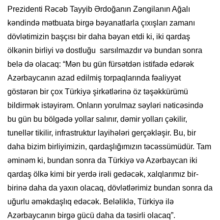
Prezidenti Rəcəb Tayyib Ərdoğanın Zəngilanın Ağalı
kəndində mətbuata birgə bəyanatlarla çıxışları zamanı
dövlətimizin başçısı bir daha bəyan etdi ki, iki qardaş
ölkənin birliyi və dostluğu sarsılmazdır və bundan sonra
belə də olacaq: “Mən bu gün fürsətdən istifadə edərək
Azərbaycanın azad edilmiş torpaqlarında fəaliyyət
göstərən bir çox Türkiyə şirkətlərinə öz təşəkkürümü
bildirmək istəyirəm. Onların yorulmaz səyləri nəticəsində
bu gün bu bölgədə yollar salınır, dəmir yolları çəkilir,
tunellər tikilir, infrastruktur
layihələri gerçəkləşir. Bu, bir
daha bizim birliyimizin, qardaşlığımızın təcəssümüdür. Tam
əminəm ki, bundan sonra da Türkiyə və Azərbaycan iki
qardaş ölkə kimi bir yerdə irəli gedəcək, xalqlarımız bir-
birinə daha da yaxın olacaq, dövlətlərimiz bundan sonra da
uğurlu əməkdaşlıq edəcək. Beləliklə, Türkiyə ilə
Azərbaycanın birgə gücü daha da təsirli olacaq”.