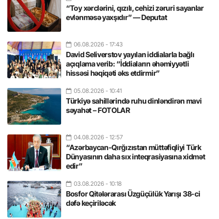
“Toy xərclərini, qızılı, cehizi zəruri sayanlar
evlənməsə yaxşıdır” — Deputat
06.08.2026
- 17:43
David Seliverstov yayılan iddialarla bağlı
açıqlama verib: “İddiaların əhəmiyyətli
hissəsi həqiqəti əks etdirmir”
05.08.2026
- 10:41
Türkiyə sahillərində ruhu dinləndirən mavi
səyahət – FOTOLAR
04.08.2026
- 12:57
“Azərbaycan-Qırğızıstan müttəfiqliyi Türk
Dünyasının daha sıx inteqrasiyasına xidmət
edir”
03.08.2026
- 10:18
Bosfor Qitələrarası Üzgüçülük Yarışı 38-ci
dəfə keçiriləcək