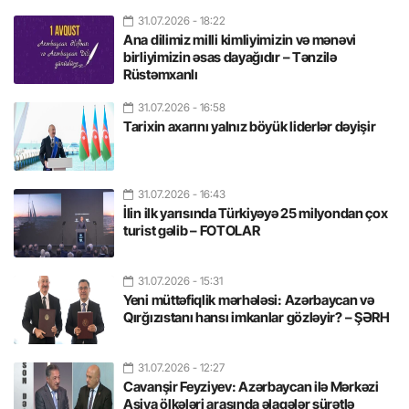
31.07.2026
- 18:22
Ana dilimiz milli kimliyimizin və mənəvi
birliyimizin əsas dayağıdır – Tənzilə
Rüstəmxanlı
31.07.2026
- 16:58
Tarixin axarını yalnız böyük liderlər dəyişir
31.07.2026
- 16:43
İlin ilk yarısında Türkiyəyə 25 milyondan çox
turist gəlib – FOTOLAR
31.07.2026
- 15:31
Yeni müttəfiqlik mərhələsi: Azərbaycan və
Qırğızıstanı hansı imkanlar gözləyir? – ŞƏRH
31.07.2026
- 12:27
Cavanşir Feyziyev: Azərbaycan ilə Mərkəzi
Asiya ölkələri arasında əlaqələr sürətlə