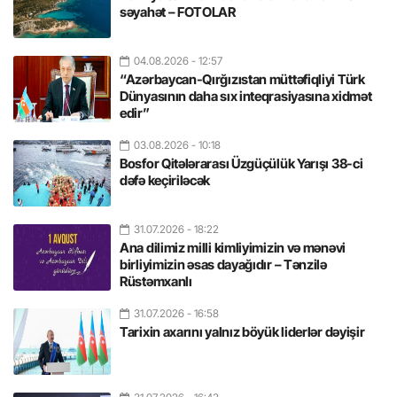
səyahət – FOTOLAR
04.08.2026
- 12:57
“Azərbaycan-Qırğızıstan müttəfiqliyi Türk
Dünyasının daha sıx inteqrasiyasına xidmət
edir”
03.08.2026
- 10:18
Bosfor Qitələrarası Üzgüçülük Yarışı 38-ci
dəfə keçiriləcək
31.07.2026
- 18:22
Ana dilimiz milli kimliyimizin və mənəvi
birliyimizin əsas dayağıdır – Tənzilə
Rüstəmxanlı
31.07.2026
- 16:58
Tarixin axarını yalnız böyük liderlər dəyişir