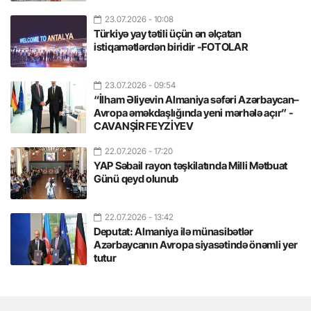
23.07.2026
- 10:08
Türkiyə yay tətili üçün ən əlçatan
istiqamətlərdən biridir -FOTOLAR
23.07.2026
- 09:54
“İlham Əliyevin Almaniya səfəri Azərbaycan–
Avropa əməkdaşlığında yeni mərhələ açır” -
CAVANŞİR FEYZİYEV
22.07.2026
- 17:20
YAP Səbail rayon təşkilatında Milli Mətbuat
Günü qeyd olunub
22.07.2026
- 13:42
Deputat: Almaniya ilə münasibətlər
Azərbaycanın Avropa siyasətində önəmli yer
tutur