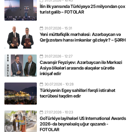
31.07.2026
- 16:43
İlin ilk yarısında Türkiyəyə 25 milyondan çox
turist gəlib – FOTOLAR
31.07.2026
- 15:31
Yeni müttəfiqlik mərhələsi: Azərbaycan və
Qırğızıstanı hansı imkanlar gözləyir? – ŞƏRH
31.07.2026
- 12:27
Cavanşir Feyziyev: Azərbaycan ilə Mərkəzi
Asiya ölkələri arasında əlaqələr sürətlə
inkişaf edir
30.07.2026
- 10:28
Türkiyənin Egey sahilləri fərqli istirahət
təcrübəsi təqdim edir
27.07.2026
- 10:23
GoTürkiye layihələri US International Awards
2026-da beynəlxalq uğur qazandı -
FOTOLAR