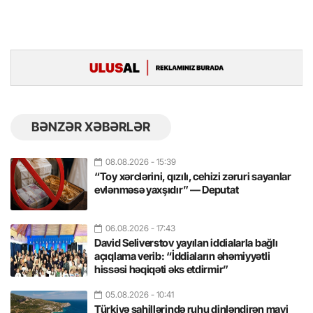
BƏNZƏR XƏBƏRLƏR
08.08.2026
- 15:39
“Toy xərclərini, qızılı, cehizi zəruri sayanlar
evlənməsə yaxşıdır” — Deputat
06.08.2026
- 17:43
David Seliverstov yayılan iddialarla bağlı
açıqlama verib: “İddiaların əhəmiyyətli
hissəsi həqiqəti əks etdirmir”
05.08.2026
- 10:41
Türkiyə sahillərində ruhu dinləndirən mavi