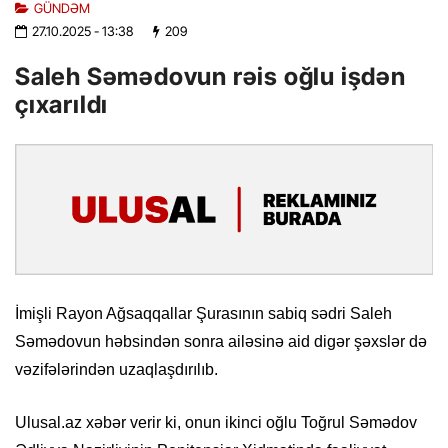
GÜNDƏM
27.10.2025
- 13:38
209
Saleh Səmədovun rəis oğlu işdən
çıxarıldı
İmişli Rayon Ağsaqqallar Şurasının sabiq sədri Saleh
Səmədovun həbsindən sonra ailəsinə aid digər şəxslər də
vəzifələrindən uzaqlaşdırılıb.
Ulusal.az xəbər verir ki, onun ikinci oğlu Toğrul Səmədov