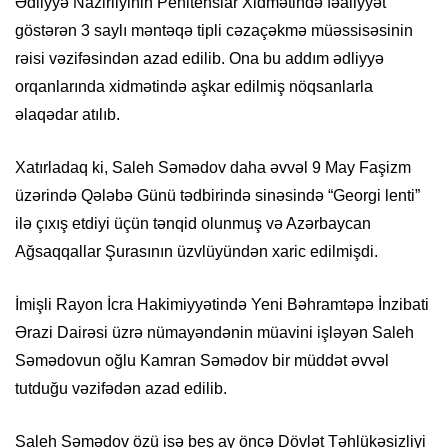
Ədliyyə Nazirliyinin Penitensiar Xidmətində fəaliyyət
göstərən 3 saylı məntəqə tipli cəzaçəkmə müəssisəsinin
rəisi vəzifəsindən azad edilib. Ona bu addım ədliyyə
orqanlarında xidmətində aşkar edilmiş nöqsanlarla
əlaqədar atılıb.
Xatırladaq ki, Saleh Səmədov daha əvvəl 9 May Faşizm
üzərində Qələbə Günü tədbirində sinəsində “Georgi lenti”
ilə çıxış etdiyi üçün tənqid olunmuş və Azərbaycan
Ağsaqqallar Şurasının üzvlüyündən xaric edilmişdi.
İmişli Rayon İcra Hakimiyyətində Yeni Bəhramtəpə İnzibati
Ərazi Dairəsi üzrə nümayəndənin müavini işləyən Saleh
Səmədovun oğlu Kamran Səmədov bir müddət əvvəl
tutduğu vəzifədən azad edilib.
Saleh Səmədov özü isə beş ay öncə Dövlət Təhlükəsizliyi