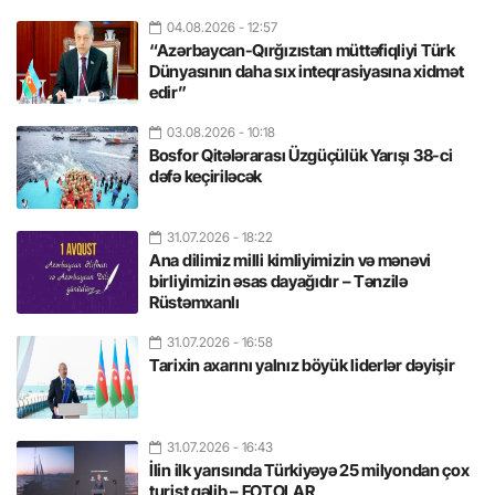
04.08.2026
- 12:57
“Azərbaycan-Qırğızıstan müttəfiqliyi Türk
Dünyasının daha sıx inteqrasiyasına xidmət
edir”
03.08.2026
- 10:18
Bosfor Qitələrarası Üzgüçülük Yarışı 38-ci
dəfə keçiriləcək
31.07.2026
- 18:22
Ana dilimiz milli kimliyimizin və mənəvi
birliyimizin əsas dayağıdır – Tənzilə
Rüstəmxanlı
31.07.2026
- 16:58
Tarixin axarını yalnız böyük liderlər dəyişir
31.07.2026
- 16:43
İlin ilk yarısında Türkiyəyə 25 milyondan çox
turist gəlib – FOTOLAR