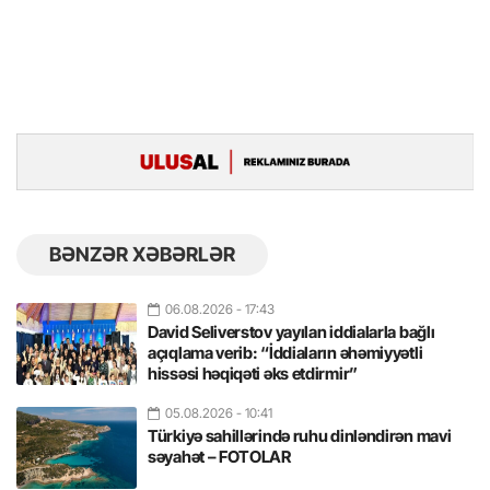
BƏNZƏR XƏBƏRLƏR
06.08.2026
- 17:43
David Seliverstov yayılan iddialarla bağlı
açıqlama verib: “İddiaların əhəmiyyətli
hissəsi həqiqəti əks etdirmir”
05.08.2026
- 10:41
Türkiyə sahillərində ruhu dinləndirən mavi
səyahət – FOTOLAR