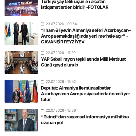
Türkiyə yay tətili üçün ən əlçatan
istiqamətlərdən biridir -FOTOLAR
23.07.2026
- 09:54
“İlham Əliyevin Almaniya səfəri Azərbaycan–
Avropa əməkdaşlığında yeni mərhələ açır” -
CAVANŞİR FEYZİYEV
22.07.2026
- 17:20
YAP Səbail rayon təşkilatında Milli Mətbuat
Günü qeyd olunub
22.07.2026
- 13:42
Deputat: Almaniya ilə münasibətlər
Azərbaycanın Avropa siyasətində önəmli yer
tutur
22.07.2026
- 12:56
“Əkinçi”dən rəqəmsal informasiya mühitinə
uzanan yol