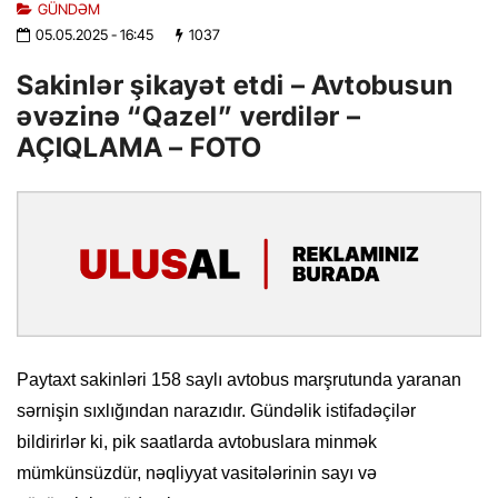
GÜNDƏM
05.05.2025
- 16:45
1037
Sakinlər şikayət etdi – Avtobusun
əvəzinə “Qazel” verdilər –
AÇIQLAMA – FOTO
Paytaxt sakinləri 158 saylı avtobus marşrutunda yaranan
sərnişin sıxlığından narazıdır. Gündəlik istifadəçilər
bildirirlər ki, pik saatlarda avtobuslara minmək
mümkünsüzdür, nəqliyyat vasitələrinin sayı və