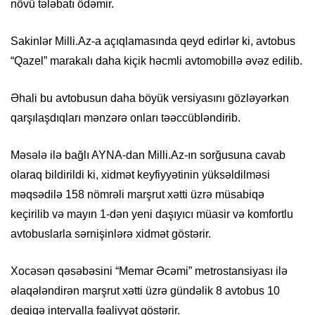
növü tələbatı ödəmir.
Sakinlər Milli.Az-a açıqlamasında qeyd edirlər ki, avtobus
“Qazel” marakalı daha kiçik həcmli avtomobillə əvəz edilib.
Əhali bu avtobusun daha böyük versiyasını gözləyərkən
qarşılaşdıqları mənzərə onları təəccübləndirib.
Məsələ ilə bağlı AYNA-dan Milli.Az-ın sorğusuna cavab
olaraq bildirildi ki, xidmət keyfiyyətinin yüksəldilməsi
məqsədilə 158 nömrəli marşrut xətti üzrə müsabiqə
keçirilib və mayın 1-dən yeni daşıyıcı müasir və komfortlu
avtobuslarla sərnişinlərə xidmət göstərir.
Xocəsən qəsəbəsini “Memar Əcəmi” metrostansiyası ilə
əlaqələndirən marşrut xətti üzrə gündəlik 8 avtobus 10
deqiqə intervalla fəaliyyət göstərir.