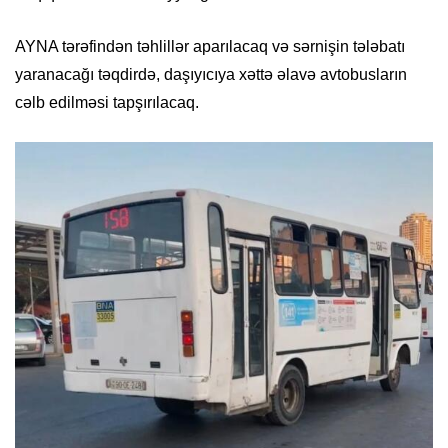
AYNA tərəfindən təhlillər aparılacaq və sərnişin tələbatı
yaranacağı təqdirdə, daşıyıcıya xəttə əlavə avtobusların
cəlb edilməsi tapşırılacaq.