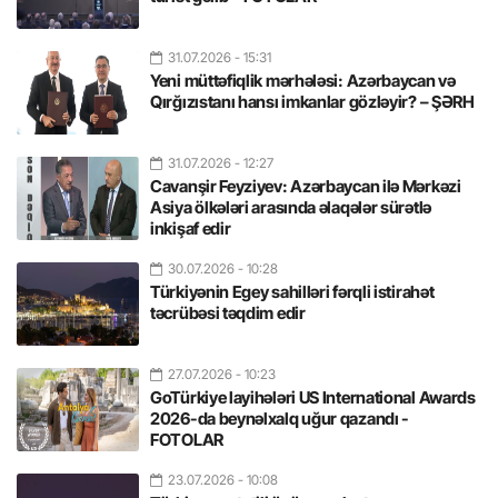
31.07.2026
- 15:31
Yeni müttəfiqlik mərhələsi: Azərbaycan və
Qırğızıstanı hansı imkanlar gözləyir? – ŞƏRH
31.07.2026
- 12:27
Cavanşir Feyziyev: Azərbaycan ilə Mərkəzi
Asiya ölkələri arasında əlaqələr sürətlə
inkişaf edir
30.07.2026
- 10:28
Türkiyənin Egey sahilləri fərqli istirahət
təcrübəsi təqdim edir
27.07.2026
- 10:23
GoTürkiye layihələri US International Awards
2026-da beynəlxalq uğur qazandı -
FOTOLAR
23.07.2026
- 10:08