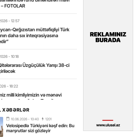
t – FOTOLAR
2026
- 12:57
can-Qırğızıstan müttəfiqliyi Türk
nın daha sıx inteqrasiyasına
edir”
2026
- 10:18
itələrarası Üzgüçülük Yarışı 38-ci
iriləcək
2026
- 18:22
miz milli kimliyimizin və mənəvi
izin əsas dayağıdır – Tənzilə
anlı
L XƏBƏRLƏR
10.06.2026
- 10:40
1201
2026
- 16:58
Velosipedlə Türkiyəni kəşf edin: Bu
axarını yalnız böyük liderlər dəyişir
marşrutlar sizi gözləyir