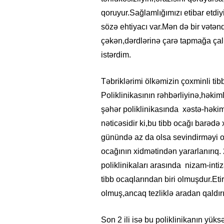
qoruyur.Sağlamlığımızı etibar etdiy
sözə ehtiyacı var.Mən də bir vətənd
çəkən,dərdlərinə çarə tapmağa çalı
istərdim.
Təbriklərimi ölkəmizin çoxminli tib
Poliklinikasının rəhbərliyinə,həkim
şəhər poliklinikasında xəstə-hək
nəticəsidir ki,bu tibb ocağı barədə
günündə az da olsa sevindirməyi oz
ocağının xidmətindən yararlanırıq. 
poliklinikaları arasında nizam-int
tibb ocaqlarından biri olmuşdur.Et
olmuş,ancaq tezliklə aradan qaldırı
Son 2 ili isə bu poliklinikanın yük