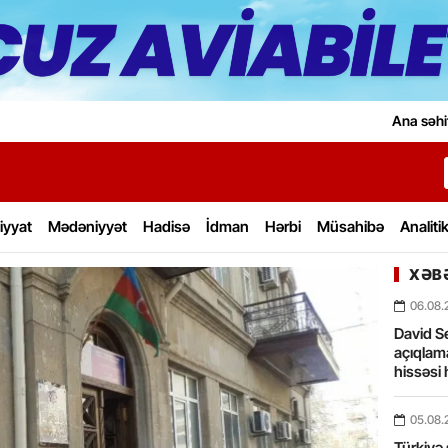
Ana səhi
iyyat
Mədəniyyət
Hadisə
İdman
Hərbi
Müsahibə
Analiti
XƏBƏ
06.08.
David Se
açıqlama
hissəsi 
05.08.
Türkiyə 