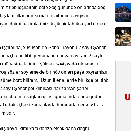
31.07.
imiz tibb işçilərinin belə xoş günündə onlarında xoş
İlin ilk
aş kimi,illərlədir ki,mənim,ailəmin qayğısını
çox tur
şan daimi həkimlərimizi kiçik bir təbriklə yad etmək
31.07.
Yeni mü
Qırğızıs
b işçilərinə, xüsusən də Səbail rayonu 2 saylı Şəhər
ŞƏRH
lərinə,bütün tibb personalına ünvanlayıram.2 saylı
im münasibətlərinin yüksək səviyyədə olmasının
31.07.
 xoş sözlər soyləməklə bir növ onları peşə bayramları
Cavanşi
Asiya öl
ümə borc bilirəm. Uzun illər ailəmlə birlikdə bu tibb
inkişaf e
2 saylı Şəhər poliklinikası hər zaman şəhər
izamı,əhalinin sağlamlığı istiqamətində ondə gedən
30.07.
iraf edək ki,bəzi zamanlarda buradada neqativ hallar
Türkiyən
təcrübəs
lmışdır.
27.07.
səliş dövrü kimi xarakterizə etsək daha doğru