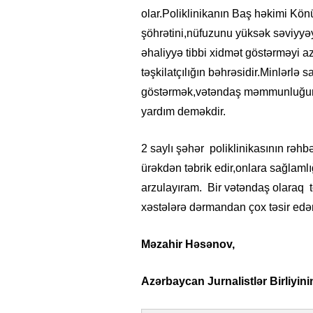
olar.Poliklinikanın Baş həkimi Kön
şöhrətini,nüfuzunu yüksək səviyyəy
əhaliyyə tibbi xidmət göstərməyi 
təşkilatçılığın bəhrəsidir.Minlərlə 
göstərmək,vətəndaş məmmunluğunu 
yardım deməkdir.
2 saylı şəhər poliklinikasının rəhb
ürəkdən təbrik edir,onlara sağlaml
arzulayıram. Bir vətəndaş olaraq 
xəstələrə dərmandan çox təsir edə
Məzahir Həsənov,
Azərbaycan Jurnalistlər Birliyin