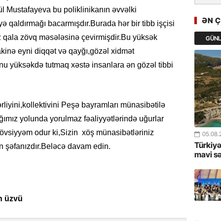
GoTürkiy
ül Mustafayeva bu poliklinikanın əvvəlki
Awards 
ƏN 
ə qaldırmağı bacarmışdır.Burada hər bir tibb işçisi
-FOTOL
az qala zövq məsələsinə çevirmişdir.Bu yüksək
GÜN
23.07.
sakinə eyni diqqət və qayğı,gözəl xidmət
Türkiyə 
yüksəkdə tutmaq xəstə insanlara ən gözəl tibbi
istiqam
23.07.
ərliyini,kollektivini Peşə bayramları münasibətilə
“İlham Ə
ığımız yolunda yorulmaz fəaliyyətlərində uğurlar
Azərbay
mərhələ
tövsiyyəm odur ki,Sizin xöş münasibətləriniz
05.08.
Türkiyə
n şəfanızdır.Beləcə davam edin.
22.07.
mavi s
YAP Səba
Günü q
in üzvü
22.07.
Deputat