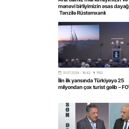
mənəvi birliyimizin əsas dayağı
Tənzilə Rüstəmxanlı
31.07.2026
- 16:43
1150
İlin ilk yarısında Türkiyəyə 25
milyondan çox turist gəlib – 