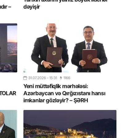
dır –
dəyişir
11.07.2
“İndiki
mənada 
10.07.
Ankara 
diploma
Deputa
08.07.
31.07.2026
- 15:31
1166
Kapadoki
və Atçıl
Yeni müttəfiqlik mərhələsi:
olundu
FOTOLAR
Azərbaycan və Qırğızıstanı hansı
imkanlar gözləyir? – ŞƏRH
07.07.
NATO-nu
ola bilə
07.07.