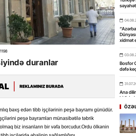
səyahə
04.08.
“Azərbay
Dünyası
xidmət 
1198
03.08.
iyində duranlar
Bosfor Q
dəfə keç
31.07.
Ana dili
birliyim
Rüstəmx
ÖZƏ
mlıq bəxş edən tibb işçilərinin peşə bayramı günüdür.
çilərini peşə bayramları münasibətilə təbrik
31.07.
Tarixin 
lmaq biz insanların bir vəfa borcudur.Ordu ölkənin
,tibb işçiləridə əhalinin sağlamlığını