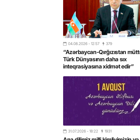
04.08.2026
- 12:57
379
“Azərbaycan-Qırğızıstan müttəf
Türk Dünyasının daha sıx
inteqrasiyasına xidmət edir”
31.07.2026
- 18:22
1931
Ana dilimiz milli kimliyimizin və