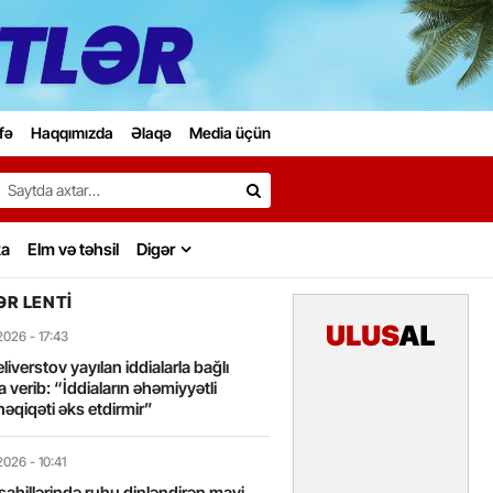
fə
Haqqımızda
Əlaqə
Media üçün
Search…
ka
Elm və təhsil
Digər
R LENTI
2026
- 17:43
liverstov yayılan iddialarla bağlı
 verib: “İddiaların əhəmiyyətli
həqiqəti əks etdirmir”
2026
- 10:41
sahillərində ruhu dinləndirən mavi