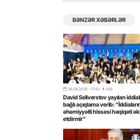
BƏNZƏR XƏBƏRLƏR
06.08.2026
- 17:43
439
David Seliverstov yayılan iddial
bağlı açıqlama verib: “İddiaları
əhəmiyyətli hissəsi həqiqəti ək
etdirmir”