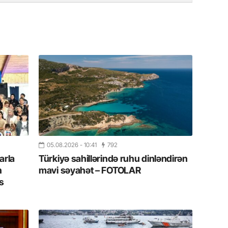
19.07.
Şuşa art
dialoq 
17.07.
Yeni dü
Türkiyə
15.07.
Albert R
təqdimat
05.08.2026
- 10:41
792
15.07.
arla
Türkiyə sahillərində ruhu dinləndirən
n
mavi səyahət – FOTOLAR
Türkiyə
yaxşı d
s
14.07.
Beynəlx