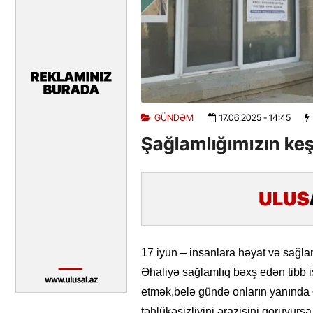
GÜNDƏM
17.06.2025
- 14:45
Şağlamlığımızın keş
17 iyun – insanlara həyat və sağla
Əhaliyə sağlamlıq bəxş edən tibb iş
etmək,belə gündə onların yanında o
təhlükəsizliyini,ərazisini qoruyursa