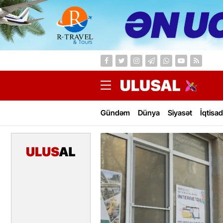
Gündəm
Dünya
Siyasət
İqtisad