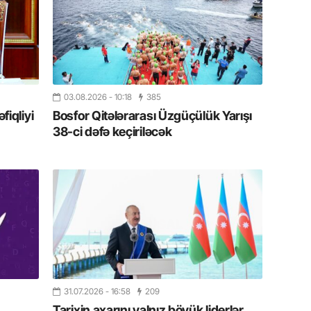
Azərbay
14.07.
Şuşa dü
mərkəzin
yazır
03.08.2026
- 10:18
385
13.07.
iqliyi
Bosfor Qitələrarası Üzgüçülük Yarışı
38-ci dəfə keçiriləcək
Azərbay
siyasi a
13.07.
Cavanşi
Forumu 
hadisəd
13.07.
İstirahə
olan bu
31.07.2026
- 16:58
209
Tarixin axarını yalnız böyük liderlər