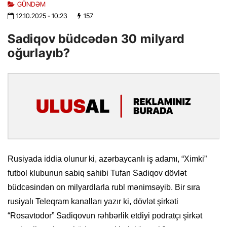
GÜNDƏM
12.10.2025
- 10:23
157
Sadiqov büdcədən 30 milyard
oğurlayıb?
Rusiyada iddia olunur ki, azərbaycanlı iş adamı, “Ximki”
futbol klubunun sabiq sahibi Tufan Sadiqov dövlət
büdcəsindən on milyardlarla rubl mənimsəyib. Bir sıra
rusiyalı Teleqram kanalları yazır ki, dövlət şirkəti
“Rosavtodor” Sadiqovun rəhbərlik etdiyi podratçı şirkət