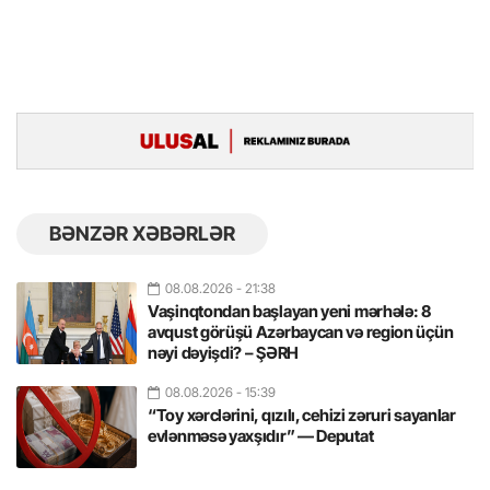
BƏNZƏR XƏBƏRLƏR
08.08.2026
- 21:38
Vaşinqtondan başlayan yeni mərhələ: 8
avqust görüşü Azərbaycan və region üçün
nəyi dəyişdi? – ŞƏRH
08.08.2026
- 15:39
“Toy xərclərini, qızılı, cehizi zəruri sayanlar
evlənməsə yaxşıdır” — Deputat