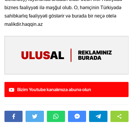
biznes fəaliyyəti ilə məşğul olub. O, həmçinin Türkiyədə
sahibkarlıq fəaliyyəti göstərir və burada bir neçə otelə
malikdir.haqqin.az
Bizim Youtube kanalımıza abunə olun