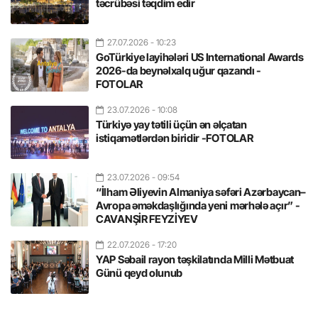
təcrübəsi təqdim edir
27.07.2026
- 10:23
GoTürkiye layihələri US International Awards
2026-da beynəlxalq uğur qazandı -
FOTOLAR
23.07.2026
- 10:08
Türkiyə yay tətili üçün ən əlçatan
istiqamətlərdən biridir -FOTOLAR
23.07.2026
- 09:54
“İlham Əliyevin Almaniya səfəri Azərbaycan–
Avropa əməkdaşlığında yeni mərhələ açır” -
CAVANŞİR FEYZİYEV
22.07.2026
- 17:20
YAP Səbail rayon təşkilatında Milli Mətbuat
Günü qeyd olunub