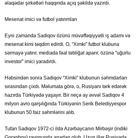
əlaqədar şirkətləri haqqında açıq şəkildə yazırdı.
Mesenat imici və futbol yatırımları
Eyni zamanda Sadiqov özünü müvəffəqiyyətli iş adamı və
mesenat kimi təqdim edirdi. O, “Ximki” futbol klubuna
sərmayə yatırır, mediada fəal təbliğat aparır, özünə “uğurlu
investor” imici yaradırdı.
Həbsindən sonra Sadiqov “Ximki” klubunun səhmdarları
sırasından çıxdı. Məlumata görə, o, Rusiyanı tərk edərək
hazırda Türkiyədə yaşayır. Bir neçə ay əvvəl Sadiqov 4
milyon avro qarşılığında Türkiyənin Serik Belediyyespor
klubunun 50 faiz səhmlərini alıb.
Tufan Sadiqov 1972-ci ildə Azərbaycanın Mirbəşir (indiki
Goranboy) rayonunda anadan olub. Uzun illər Rusiyada