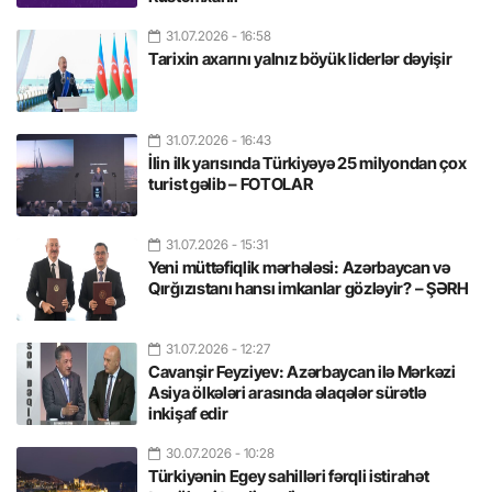
31.07.2026
- 16:58
Tarixin axarını yalnız böyük liderlər dəyişir
31.07.2026
- 16:43
İlin ilk yarısında Türkiyəyə 25 milyondan çox
turist gəlib – FOTOLAR
31.07.2026
- 15:31
Yeni müttəfiqlik mərhələsi: Azərbaycan və
Qırğızıstanı hansı imkanlar gözləyir? – ŞƏRH
31.07.2026
- 12:27
Cavanşir Feyziyev: Azərbaycan ilə Mərkəzi
Asiya ölkələri arasında əlaqələr sürətlə
inkişaf edir
30.07.2026
- 10:28
Türkiyənin Egey sahilləri fərqli istirahət