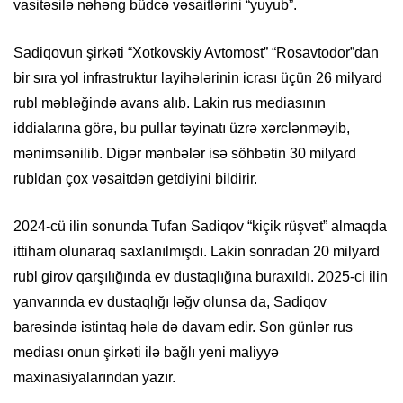
vasitəsilə nəhəng büdcə vəsaitlərini “yuyub”.
Sadiqovun şirkəti “Xotkovskiy Avtomost” “Rosavtodor”dan
bir sıra yol infrastruktur layihələrinin icrası üçün 26 milyard
rubl məbləğində avans alıb. Lakin rus mediasının
iddialarına görə, bu pullar təyinatı üzrə xərclənməyib,
mənimsənilib. Digər mənbələr isə söhbətin 30 milyard
rubldan çox vəsaitdən getdiyini bildirir.
2024-cü ilin sonunda Tufan Sadiqov “kiçik rüşvət” almaqda
ittiham olunaraq saxlanılmışdı. Lakin sonradan 20 milyard
rubl girov qarşılığında ev dustaqlığına buraxıldı. 2025-ci ilin
yanvarında ev dustaqlığı ləğv olunsa da, Sadiqov
barəsində istintaq hələ də davam edir. Son günlər rus
mediası onun şirkəti ilə bağlı yeni maliyyə
maxinasiyalarından yazır.