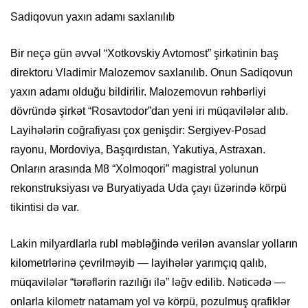
Sadiqovun yaxın adamı saxlanılıb
Bir neçə gün əvvəl “Xotkovskiy Avtomost” şirkətinin baş
direktoru Vladimir Malozemov saxlanılıb. Onun Sadiqovun
yaxın adamı olduğu bildirilir. Malozemovun rəhbərliyi
dövründə şirkət “Rosavtodor”dan yeni iri müqavilələr alıb.
Layihələrin coğrafiyası çox genişdir: Sergiyev-Posad
rayonu, Mordoviya, Başqırdıstan, Yakutiya, Astraxan.
Onların arasında M8 “Xolmoqori” magistral yolunun
rekonstruksiyası və Buryatiyada Uda çayı üzərində körpü
tikintisi də var.
Lakin milyardlarla rubl məbləğində verilən avanslar yolların
kilometrlərinə çevrilməyib — layihələr yarımçıq qalıb,
müqavilələr “tərəflərin razılığı ilə” ləğv edilib. Nəticədə —
onlarla kilometr natamam yol və körpü, pozulmuş qrafiklər