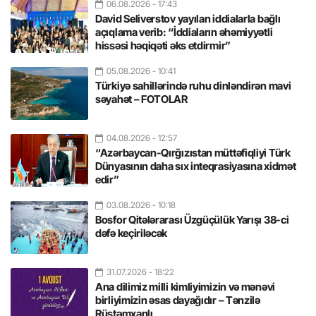
06.08.2026
- 17:43
David Seliverstov yayılan iddialarla bağlı
açıqlama verib: “İddiaların əhəmiyyətli
hissəsi həqiqəti əks etdirmir”
05.08.2026
- 10:41
Türkiyə sahillərində ruhu dinləndirən mavi
səyahət – FOTOLAR
04.08.2026
- 12:57
“Azərbaycan-Qırğızıstan müttəfiqliyi Türk
Dünyasının daha sıx inteqrasiyasına xidmət
edir”
03.08.2026
- 10:18
Bosfor Qitələrarası Üzgüçülük Yarışı 38-ci
dəfə keçiriləcək
31.07.2026
- 18:22
Ana dilimiz milli kimliyimizin və mənəvi
birliyimizin əsas dayağıdır – Tənzilə
Rüstəmxanlı