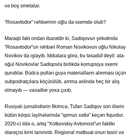
və boş smetalar.
“Rosavtodor” rəhbərinin oğlu da sxemdə olub?
Maraqlı fakt ondan ibarətdir ki, Sadiqovun şirkətində
“Rosavtodor”un rəhbəri Roman Novikovun oğlu Nikolay
Novikov da işləyib. İddialara görə, bu təsadüf deyil: ata-
oğul Novikovlar Sadiqovla birlikdə korrupsiya sxemi
qurublar. Büdcə pulları guya materialların alınması üçün
subpodratçılara köçürülüb, amma əslində heç bir alış
olmayıb — vəsaitlər yoxa çıxıb.
Rusiyalı jurnalistlərin fikrincə, Tufan Sadiqov son illərin
bütün körpü layihələrində “qırmızı xətlə” keçən fiqurdur.
2020-ci ildə o, artıq “Xotkovskiy Avtomost”un faktiki
idarəçisi kimi tanınırdı. Regional mətbuat onun təsiri və