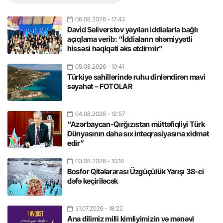
06.08.2026
- 17:43
David Seliverstov yayılan iddialarla bağlı
açıqlama verib: “İddiaların əhəmiyyətli
hissəsi həqiqəti əks etdirmir”
05.08.2026
- 10:41
Türkiyə sahillərində ruhu dinləndirən mavi
səyahət – FOTOLAR
04.08.2026
- 12:57
“Azərbaycan-Qırğızıstan müttəfiqliyi Türk
Dünyasının daha sıx inteqrasiyasına xidmət
edir”
03.08.2026
- 10:18
Bosfor Qitələrarası Üzgüçülük Yarışı 38-ci
dəfə keçiriləcək
31.07.2026
- 18:22
Ana dilimiz milli kimliyimizin və mənəvi