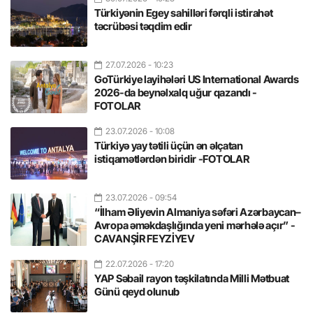
Türkiyənin Egey sahilləri fərqli istirahət
təcrübəsi təqdim edir
27.07.2026
- 10:23
GoTürkiye layihələri US International Awards
2026-da beynəlxalq uğur qazandı -
FOTOLAR
23.07.2026
- 10:08
Türkiyə yay tətili üçün ən əlçatan
istiqamətlərdən biridir -FOTOLAR
23.07.2026
- 09:54
“İlham Əliyevin Almaniya səfəri Azərbaycan–
Avropa əməkdaşlığında yeni mərhələ açır” -
CAVANŞİR FEYZİYEV
22.07.2026
- 17:20
YAP Səbail rayon təşkilatında Milli Mətbuat
Günü qeyd olunub