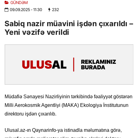
GÜNDƏM
09.09.2025
- 11:30
232
Sabiq nazir müavini işdən çıxarıldı –
Yeni vəzifə verildi
Müdafiə Sənayesi Nazirliyinin tərkibində fəaliyyət göstərən
Milli Aerokosmik Agentliyi (MAKA) Ekologiya İnstitutunun
direktoru işdən çıxarılıb.
Ulusal.az-ın Qaynarinfo-ya istinadla məlumatına görə,