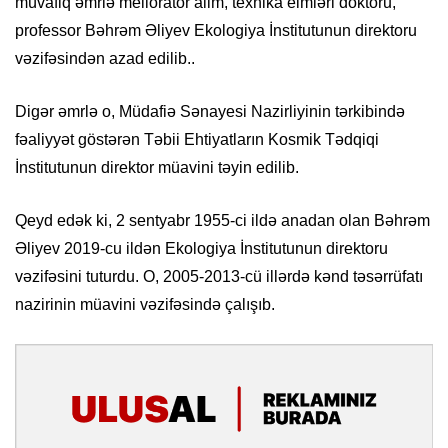
müvafiq əmrlə meliorator alim, texnika elmləri doktoru,
professor Bəhrəm Əliyev Ekologiya İnstitutunun direktoru
vəzifəsindən azad edilib..
Digər əmrlə o, Müdafiə Sənayesi Nazirliyinin tərkibində
fəaliyyət göstərən Təbii Ehtiyatların Kosmik Tədqiqi
İnstitutunun direktor müavini təyin edilib.
Qeyd edək ki, 2 sentyabr 1955-ci ildə anadan olan Bəhrəm
Əliyev 2019-cu ildən Ekologiya İnstitutunun direktoru
vəzifəsini tuturdu. O, 2005-2013-cü illərdə kənd təsərrüfatı
nazirinin müavini vəzifəsində çalışıb.