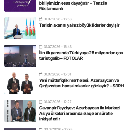
birliyimizin əsas dayağıdır – Tənzilə
Rüstəmxanlı
31.07.2026
- 16:58
Tarixin axarını yalnız böyük liderlər dəyişir
31.07.2026
- 16:43
İlin ilk yarısında Türkiyəyə 25 milyondan çox
turist gəlib – FOTOLAR
31.07.2026
- 15:31
Yeni müttəfiqlik mərhələsi: Azərbaycan və
Qırğızıstanı hansı imkanlar gözləyir? – ŞƏRH
31.07.2026
- 12:27
Cavanşir Feyziyev: Azərbaycan ilə Mərkəzi
Asiya ölkələri arasında əlaqələr sürətlə
inkişaf edir
30.07.2026
- 10:28