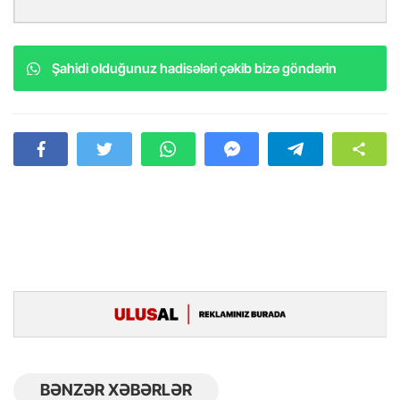
Şahidi olduğunuz hadisələri çəkib bizə göndərin
BƏNZƏR XƏBƏRLƏR