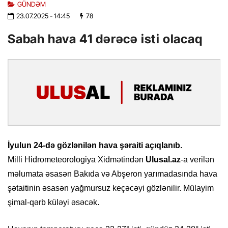
GÜNDƏM
23.07.2025
- 14:45
78
Sabah hava 41 dərəcə isti olacaq
İyulun 24-də gözlənilən hava şəraiti açıqlanıb.
Milli Hidrometeorologiya Xidmətindən
Ulusal.az
-a verilən
məlumata əsasən Bakıda və Abşeron yarımadasında hava
şətaitinin əsasən yağmursuz keçəcəyi gözlənilir. Mülayim
şimal-qərb küləyi əsəcək.