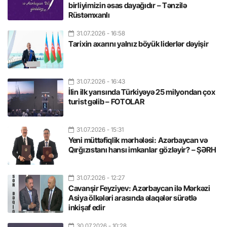
birliyimizin əsas dayağıdır – Tənzilə
Rüstəmxanlı
31.07.2026
- 16:58
Tarixin axarını yalnız böyük liderlər dəyişir
31.07.2026
- 16:43
İlin ilk yarısında Türkiyəyə 25 milyondan çox
turist gəlib – FOTOLAR
31.07.2026
- 15:31
Yeni müttəfiqlik mərhələsi: Azərbaycan və
Qırğızıstanı hansı imkanlar gözləyir? – ŞƏRH
31.07.2026
- 12:27
Cavanşir Feyziyev: Azərbaycan ilə Mərkəzi
Asiya ölkələri arasında əlaqələr sürətlə
inkişaf edir
30.07.2026
- 10:28