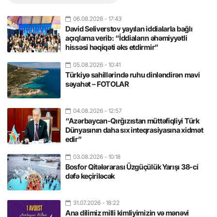
06.08.2026
- 17:43
David Seliverstov yayılan iddialarla bağlı
açıqlama verib: “İddiaların əhəmiyyətli
hissəsi həqiqəti əks etdirmir”
05.08.2026
- 10:41
Türkiyə sahillərində ruhu dinləndirən mavi
səyahət – FOTOLAR
04.08.2026
- 12:57
“Azərbaycan-Qırğızıstan müttəfiqliyi Türk
Dünyasının daha sıx inteqrasiyasına xidmət
edir”
03.08.2026
- 10:18
Bosfor Qitələrarası Üzgüçülük Yarışı 38-ci
dəfə keçiriləcək
31.07.2026
- 18:22
Ana dilimiz milli kimliyimizin və mənəvi