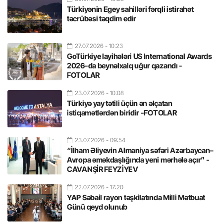
Türkiyənin Egey sahilləri fərqli istirahət
təcrübəsi təqdim edir
27.07.2026
- 10:23
GoTürkiye layihələri US International Awards
2026-da beynəlxalq uğur qazandı -
FOTOLAR
23.07.2026
- 10:08
Türkiyə yay tətili üçün ən əlçatan
istiqamətlərdən biridir -FOTOLAR
23.07.2026
- 09:54
“İlham Əliyevin Almaniya səfəri Azərbaycan–
Avropa əməkdaşlığında yeni mərhələ açır” -
CAVANŞİR FEYZİYEV
22.07.2026
- 17:20
YAP Səbail rayon təşkilatında Milli Mətbuat
Günü qeyd olunub