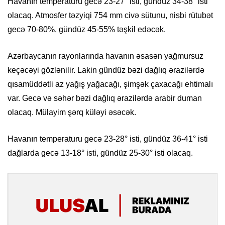
Havanın temperaturu gecə 23-27° isti, gündüz 34-38° isti
olacaq. Atmosfer təzyiqi 754 mm civə sütunu, nisbi rütubət
gecə 70-80%, gündüz 45-55% təşkil edəcək.
Azərbaycanın rayonlarında havanın əsasən yağmursuz
keçəcəyi gözlənilir. Lakin gündüz bəzi dağlıq ərazilərdə
qısamüddətli az yağış yağacağı, şimşək çaxacağı ehtimalı
var. Gecə və səhər bəzi dağlıq ərazilərdə arabir duman
olacaq. Mülayim şərq küləyi əsəcək.
Havanın temperaturu gecə 23-28° isti, gündüz 36-41° isti
dağlarda gecə 13-18° isti, gündüz 25-30° isti olacaq.