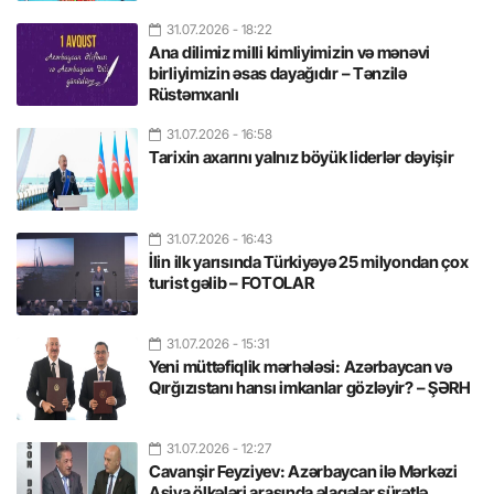
31.07.2026
- 18:22
Ana dilimiz milli kimliyimizin və mənəvi
birliyimizin əsas dayağıdır – Tənzilə
Rüstəmxanlı
31.07.2026
- 16:58
Tarixin axarını yalnız böyük liderlər dəyişir
31.07.2026
- 16:43
İlin ilk yarısında Türkiyəyə 25 milyondan çox
turist gəlib – FOTOLAR
31.07.2026
- 15:31
Yeni müttəfiqlik mərhələsi: Azərbaycan və
Qırğızıstanı hansı imkanlar gözləyir? – ŞƏRH
31.07.2026
- 12:27
Cavanşir Feyziyev: Azərbaycan ilə Mərkəzi
Asiya ölkələri arasında əlaqələr sürətlə