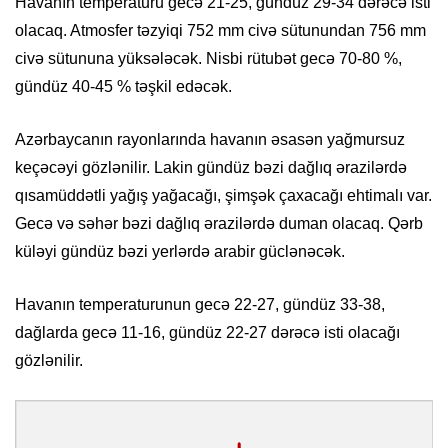
Havanın temperaturu gecə 21-25, gündüz 29-34 dərəcə isti
olacaq. Atmosfer təzyiqi 752 mm civə sütunundan 756 mm
civə sütununa yüksələcək. Nisbi rütubət gecə 70-80 %,
gündüz 40-45 % təşkil edəcək.
Azərbaycanın rayonlarında havanın əsasən yağmursuz
keçəcəyi gözlənilir. Lakin gündüz bəzi dağlıq ərazilərdə
qısamüddətli yağış yağacağı, şimşək çaxacağı ehtimalı var.
Gecə və səhər bəzi dağlıq ərazilərdə duman olacaq. Qərb
küləyi gündüz bəzi yerlərdə arabir güclənəcək.
Havanın temperaturunun gecə 22-27, gündüz 33-38,
dağlarda gecə 11-16, gündüz 22-27 dərəcə isti olacağı
gözlənilir.