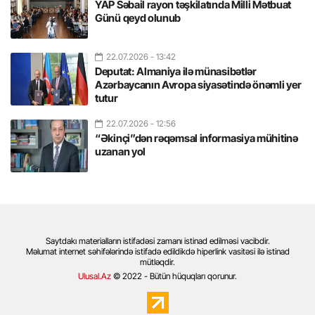
YAP Səbail rayon təşkilatında Milli Mətbuat
Günü qeyd olunub
22.07.2026
- 13:42
Deputat: Almaniya ilə münasibətlər
Azərbaycanın Avropa siyasətində önəmli yer
tutur
22.07.2026
- 12:56
“Əkinçi”dən rəqəmsal informasiya mühitinə
uzanan yol
Saytdakı materialların istifadəsi zamanı istinad edilməsi vacibdir.
Məlumat internet səhifələrində istifadə edildikdə hiperlink vasitəsi ilə istinad
mütləqdir.
Ulusal.Az
© 2022 - Bütün hüquqları qorunur.