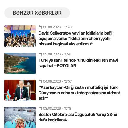
BƏNZƏR XƏBƏRLƏR
06.08.2026
- 17:43
David Seliverstov yayılan iddialarla bağlı
açıqlama verib: “İddiaların əhəmiyyətli
hissəsi həqiqəti əks etdirmir”
05.08.2026
- 10:41
Türkiyə sahillərində ruhu dinləndirən mavi
səyahət – FOTOLAR
04.08.2026
- 12:57
“Azərbaycan-Qırğızıstan müttəfiqliyi Türk
Dünyasının daha sıx inteqrasiyasına xidmət
edir”
03.08.2026
- 10:18
Bosfor Qitələrarası Üzgüçülük Yarışı 38-ci
dəfə keçiriləcək