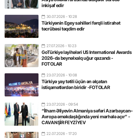
inkişaf edir
30.07.2026
- 10:28
Türkiyənin Egey sahilləri fərqli istirahət
təcrübəsi təqdim edir
27.07.2026
- 10:23
GoTürkiye layihələri US International Awards
2026-da beynəlxalq uğur qazandı -
FOTOLAR
23.07.2026
- 10:08
Türkiyə yay tətili üçün ən əlçatan
istiqamətlərdən biridir -FOTOLAR
23.07.2026
- 09:54
“İlham Əliyevin Almaniya səfəri Azərbaycan–
Avropa əməkdaşlığında yeni mərhələ açır” -
CAVANŞİR FEYZİYEV
22.07.2026
- 17:20