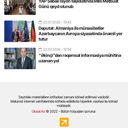
YAP Səbail rayon təşkilatında Milli Mətbuat
Günü qeyd olunub
22.07.2026
- 13:42
Deputat: Almaniya ilə münasibətlər
Azərbaycanın Avropa siyasətində önəmli yer
tutur
22.07.2026
- 12:56
“Əkinçi”dən rəqəmsal informasiya mühitinə
uzanan yol
Saytdakı materialların istifadəsi zamanı istinad edilməsi vacibdir.
Məlumat internet səhifələrində istifadə edildikdə hiperlink vasitəsi ilə istinad
mütləqdir.
Ulusal.Az
© 2022 - Bütün hüquqları qorunur.