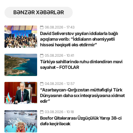
BƏNZƏR XƏBƏRLƏR
06.08.2026
- 17:43
David Seliverstov yayılan iddialarla bağlı
açıqlama verib: “İddiaların əhəmiyyətli
hissəsi həqiqəti əks etdirmir”
05.08.2026
- 10:41
Türkiyə sahillərində ruhu dinləndirən mavi
səyahət – FOTOLAR
04.08.2026
- 12:57
“Azərbaycan-Qırğızıstan müttəfiqliyi Türk
Dünyasının daha sıx inteqrasiyasına xidmət
edir”
03.08.2026
- 10:18
Bosfor Qitələrarası Üzgüçülük Yarışı 38-ci
dəfə keçiriləcək