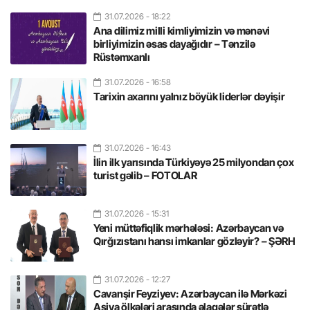
31.07.2026
- 18:22
Ana dilimiz milli kimliyimizin və mənəvi
birliyimizin əsas dayağıdır – Tənzilə
Rüstəmxanlı
31.07.2026
- 16:58
Tarixin axarını yalnız böyük liderlər dəyişir
31.07.2026
- 16:43
İlin ilk yarısında Türkiyəyə 25 milyondan çox
turist gəlib – FOTOLAR
31.07.2026
- 15:31
Yeni müttəfiqlik mərhələsi: Azərbaycan və
Qırğızıstanı hansı imkanlar gözləyir? – ŞƏRH
31.07.2026
- 12:27
Cavanşir Feyziyev: Azərbaycan ilə Mərkəzi
Asiya ölkələri arasında əlaqələr sürətlə