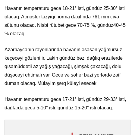
Havanın temperaturu gecə 18-21° isti, gündüz 25-30° isti
olacaq. Atmosfer təzyiqi norma daxilində 761 mm civə
sütunu olacaq. Nisbi rütubət gecə 70-75 %, gündüz40-45
% olacaq.
Azərbaycanın rayonlarında havanın əsasən yağmursuz
keçəcəyi gözlənilir. Lakin gündüz bəzi dağlıq ərazilərdə
qısamüddətli az yağış yağacağı, şimşək çaxacağı, dolu
düşəcəyi ehtimalı var. Gecə və səhər bəzi yerlərdə zəif
duman olacaq. Mülayim şərq küləyi əsəcək.
Havanın temperaturu gecə 17-21° isti, gündüz 29-33° isti,
dağlarda gecə 5-10° isti, gündüz 15-20° isti olacaq.