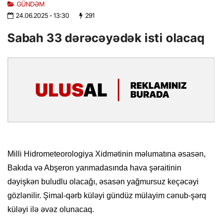
GÜNDƏM
24.06.2025
- 13:30
291
Sabah 33 dərəcəyədək isti olacaq
Milli Hidrometeorologiya Xidmətinin məlumatına əsasən,
Bakıda və Abşeron yarımadasında hava şəraitinin
dəyişkən buludlu olacağı, əsasən yağmursuz keçəcəyi
gözlənilir. Şimal-qərb küləyi gündüz mülayim cənub-şərq
küləyi ilə əvəz olunacaq.