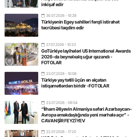
inkişaf edir
30.07.2026
- 10:28
Türkiyənin Egey sahilləri fərqli istirahət
təcrübəsi təqdim edir
27.07.2026
- 10:23
GoTürkiye layihələri US International Awards
2026-da beynəlxalq uğur qazandı -
FOTOLAR
23.07.2026
- 10:08
Türkiyə yay tətili üçün ən əlçatan
istiqamətlərdən biridir -FOTOLAR
23.07.2026
- 09:54
“İlham Əliyevin Almaniya səfəri Azərbaycan–
Avropa əməkdaşlığında yeni mərhələ açır” -
CAVANŞİR FEYZİYEV
22.07.2026
- 17:20