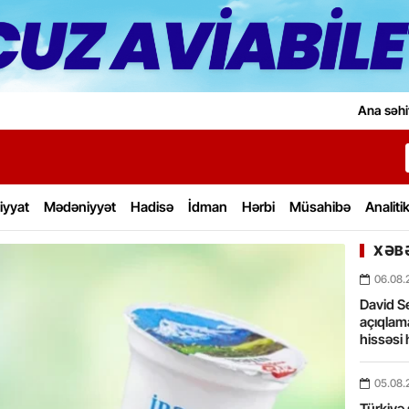
Ana səhi
iyyat
Mədəniyyət
Hadisə
İdman
Hərbi
Müsahibə
Analiti
XƏBƏ
06.08.
David Se
açıqlama
hissəsi 
05.08.
Türkiyə 