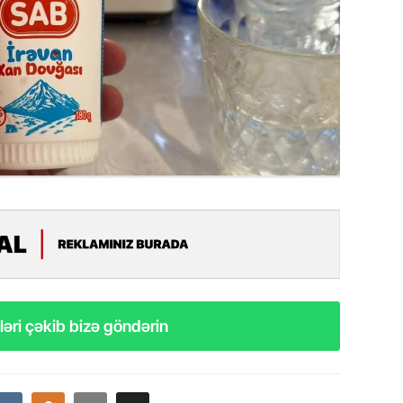
Azərbay
14.07.
Şuşa dü
mərkəzin
yazır
13.07.
Azərbay
siyasi a
13.07.
Cavanşi
Forumu 
hadisəd
əri çəkib bizə göndərin
13.07.
İstirahə
olan bu