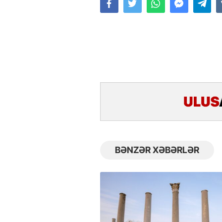
BƏNZƏR XƏBƏRLƏR