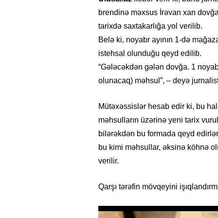
brendinə məxsus İrəvan xan dovğası
tarixdə saxtakarlığa yol verilib.
Belə ki, noyabr ayının 1-də mağaz
istehsal olunduğu qeyd edilib.
“Gələcəkdən gələn dovğa. 1 noyabr
olunacaq) məhsul”, – deyə jurnalis
Mütəxəssislər hesab edir ki, bu hal
məhsulların üzərinə yeni tarix vuru
bilərəkdən bu formada qeyd edirlə
bu kimi məhsullar, əksinə köhnə olu
verilir.
Qarşı tərəfin mövqeyini işıqlandırm