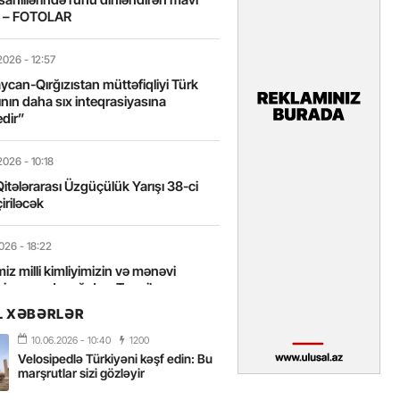
t – FOTOLAR
2026
- 12:57
can-Qırğızıstan müttəfiqliyi Türk
nın daha sıx inteqrasiyasına
edir”
2026
- 10:18
itələrarası Üzgüçülük Yarışı 38-ci
iriləcək
2026
- 18:22
miz milli kimliyimizin və mənəvi
izin əsas dayağıdır – Tənzilə
anlı
L XƏBƏRLƏR
10.06.2026
- 10:40
1200
2026
- 16:58
Velosipedlə Türkiyəni kəşf edin: Bu
axarını yalnız böyük liderlər dəyişir
marşrutlar sizi gözləyir