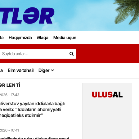
fə
Haqqımızda
Əlaqə
Media üçün
Search…
ka
Elm və təhsil
Digər
R LENTI
2026
- 17:43
liverstov yayılan iddialarla bağlı
 verib: “İddiaların əhəmiyyətli
həqiqəti əks etdirmir”
2026
- 10:41
sahillərində ruhu dinləndirən mavi