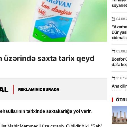
səyahə
04.08.
“Azərbay
Dünyası
xidmət 
03.08.
 üzərində saxta tarix qeyd
Bosfor Q
dəfə keç
31.07.
Ana dili
birliyim
Rüstəmx
ÖZƏ
31.07.
hsullarının tarixində saxtakarlığa yol verir.
Tarixin 
list Mahir Məmmədli üzə çıxarıb. O bildirib ki, “Sab”