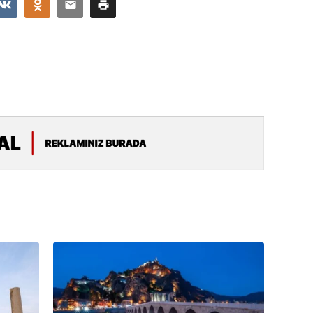
11.07.2
“İndiki
mənada 
10.07.
Ankara 
diploma
Deputa
08.07.
Kapadoki
və Atçıl
olundu
07.07.
NATO-nu
ola bilə
07.07.