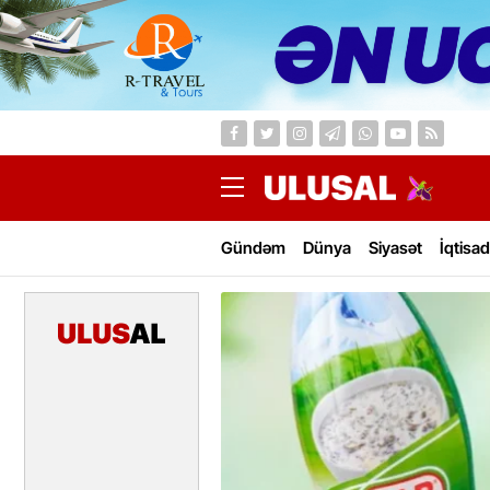
Gündəm
Dünya
Siyasət
İqtisad