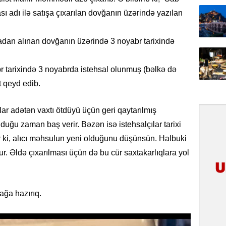
31.07.
 adı ilə satışa çıxarılan dovğanın üzərində yazılan
İlin ilk
çox tur
adan alınan dovğanın üzərində 3 noyabr tarixində
31.07.
 tarixində 3 noyabrda istehsal olunmuş (bəlkə də
Yeni mü
Qırğızıs
t qeyd edib.
ŞƏRH
lar adətən vaxtı ötdüyü üçün geri qaytarılmış
31.07.
lduğu zaman baş verir. Bəzən isə istehsalçılar tarixi
Cavanşi
Asiya öl
r ki, alıcı məhsulun yeni olduğunu düşünsün. Halbuki
inkişaf e
r. Əldə çıxarılması üçün də bu cür saxtakarlıqlara yol
30.07.
Türkiyən
ağa hazırıq.
təcrübəs
27.07.