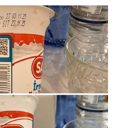
19.07.
Şuşa art
dialoq 
17.07.
Yeni dü
Türkiyə
15.07.
Albert R
təqdimat
15.07.
Türkiyə
yaxşı d
14.07.
Beynəlx