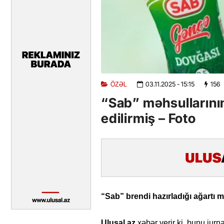
ÖZƏL
03.11.2025
- 15:15
156
“Sab” məhsullarının
edilirmiş – Foto
“Sab” brendi hazırladığı ağartı mə
Ulusal.az
xəbər verir ki, bunu jurna