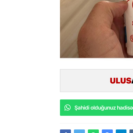
Şahidi olduğunuz hadisəl