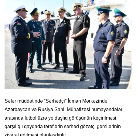
Səfər müddətində “Sərhədçi” İdman Mərkəzində
Azərbaycan və Rusiya Sahil Mühafizəsi nümayəndələri
arasında futbol üzrə yoldaşlıq görüşünün keçirilməsi,
qarşılıqlı qaydada tərəflərin sərhəd gözətçi gəmilərinin
ziyarət edilməsi planlaşdırılır.