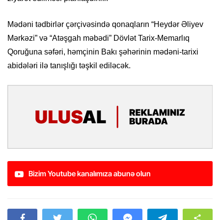
Mədəni tədbirlər çərçivəsində qonaqların “Heydər Əliyev
Mərkəzi” və “Atəşgah məbədi” Dövlət Tarix-Memarlıq
Qoruğuna səfəri, həmçinin Bakı şəhərinin mədəni-tarixi
abidələri ilə tanışlığı təşkil ediləcək.
Bizim Youtube kanalımıza abunə olun