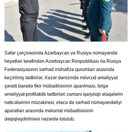
Səfər çərçivəsində Azərbaycan və Rusiya nümayəndə
heyətləri tərəfindən Azərbaycan Respublikası ilə Rusiya
Federasiyasının sərhəd mühafizə qurumları arasında
keçirilmiş tədbirlər, Xəzər dənizində mövcud əməliyyat
şəraiti barədə fikir mübadiləsinin aparılması, birgə
əməliyyat-profilaktik tədbirləri zamanı qarşılıqlı əlaqələrin
nəticələrinin müzakirəsi, eləcə də sərhəd nümayəndəliyi
aparatları arasında məlumat mübadiləsinin
dəqiqləşdirilməsi nəzərdə tutulub.