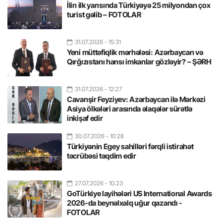
İlin ilk yarısında Türkiyəyə 25 milyondan çox
turist gəlib – FOTOLAR
31.07.2026
- 15:31
Yeni müttəfiqlik mərhələsi: Azərbaycan və
Qırğızıstanı hansı imkanlar gözləyir? – ŞƏRH
31.07.2026
- 12:27
Cavanşir Feyziyev: Azərbaycan ilə Mərkəzi
Asiya ölkələri arasında əlaqələr sürətlə
inkişaf edir
30.07.2026
- 10:28
Türkiyənin Egey sahilləri fərqli istirahət
təcrübəsi təqdim edir
27.07.2026
- 10:23
GoTürkiye layihələri US International Awards
2026-da beynəlxalq uğur qazandı -
FOTOLAR