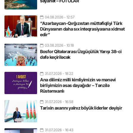
səyahət – FOTOLAR
04.08.2026
- 12:57
“Azərbaycan-Qırğızıstan müttəfiqliyi Türk
Dünyasının daha sıx inteqrasiyasına xidmət
edir”
03.08.2026
- 10:18
Bosfor Qitələrarası Üzgüçülük Yarışı 38-ci
dəfə keçiriləcək
31.07.2026
- 18:22
Ana dilimiz milli kimliyimizin və mənəvi
birliyimizin əsas dayağıdır – Tənzilə
Rüstəmxanlı
31.07.2026
- 16:58
Tarixin axarını yalnız böyük liderlər dəyişir
31.07.2026
- 16:43