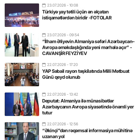
23.07.2026
- 10:08
Türkiyə yay tətili üçün ən əlçatan
istiqamətlərdən biridir -FOTOLAR
23.07.2026
- 09:54
“İlham Əliyevin Almaniya səfəri Azərbaycan–
Avropa əməkdaşlığında yeni mərhələ açır” -
CAVANŞİR FEYZİYEV
22.07.2026
- 17:20
YAP Səbail rayon təşkilatında Milli Mətbuat
Günü qeyd olunub
22.07.2026
- 13:42
Deputat: Almaniya ilə münasibətlər
Azərbaycanın Avropa siyasətində önəmli yer
tutur
22.07.2026
- 12:56
“Əkinçi”dən rəqəmsal informasiya mühitinə
uzanan yol