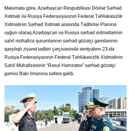
Məlumata görə, Azərbaycan Respublikası Dövlət Sərhəd
Xidməti ilə Rusiya Federasiyasının Federal Təhlükəsizlik
Xidmətinin Sərhəd Xidməti arasında Tədbirlər Planına
uyğun olaraq Azərbaycan və Rusiya sərhəd xidmətlərinin
sahil mühafizə qurumlarının sərhəd gözətçi gəmilərinin
qarşılıqlı ziyarət tədbiri çərçivəsində sentyabrın 23-də
Rusiya Federasiyasının Federal Təhlükəsizlik Xidmətinin
Sahil Mühafizəsinin “Rəsul Həmzətov” sərhəd gözətçi
gəmisi Bakı limanına səfərə gəlib.