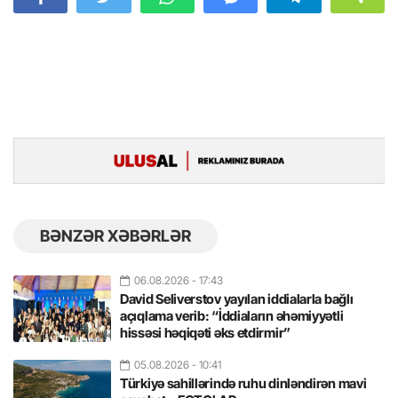
BƏNZƏR XƏBƏRLƏR
06.08.2026
- 17:43
David Seliverstov yayılan iddialarla bağlı
açıqlama verib: “İddiaların əhəmiyyətli
hissəsi həqiqəti əks etdirmir”
05.08.2026
- 10:41
Türkiyə sahillərində ruhu dinləndirən mavi