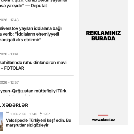
sə yaxşıdır” — Deputat
2026
- 17:43
liverstov yayılan iddialarla bağlı
 verib: “İddiaların əhəmiyyətli
həqiqəti əks etdirmir”
2026
- 10:41
sahillərində ruhu dinləndirən mavi
t – FOTOLAR
2026
- 12:57
can-Qırğızıstan müttəfiqliyi Türk
nın daha sıx inteqrasiyasına
edir”
L XƏBƏRLƏR
10.06.2026
- 10:40
1207
2026
- 10:18
Velosipedlə Türkiyəni kəşf edin: Bu
itələrarası Üzgüçülük Yarışı 38-ci
marşrutlar sizi gözləyir
iriləcək