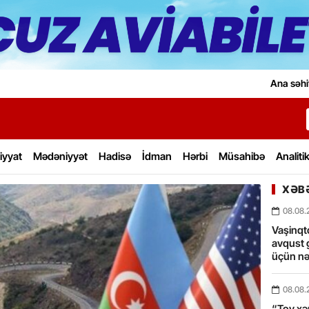
Ana səhi
iyyat
Mədəniyyət
Hadisə
İdman
Hərbi
Müsahibə
Analiti
XƏBƏ
08.08.
Vaşinqt
avqust 
üçün nə
08.08.
“Toy xərc