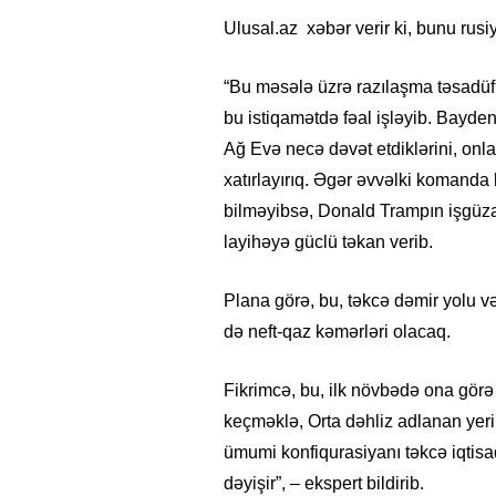
Ulusal.az xəbər verir ki, bunu rusi
“Bu məsələ üzrə razılaşma təsadüf
bu istiqamətdə fəal işləyib. Bayde
Ağ Evə necə dəvət etdiklərini, onla
xatırlayırıq. Əgər əvvəlki komanda 
bilməyibsə, Donald Trampın işgüzar
layihəyə güclü təkan verib.
Plana görə, bu, təkcə dəmir yolu və
də neft-qaz kəmərləri olacaq.
Fikrimcə, bu, ilk növbədə ona görə
keçməklə, Orta dəhliz adlanan yeri
ümumi konfiqurasiyanı təkcə iqtisa
dəyişir”, – ekspert bildirib.