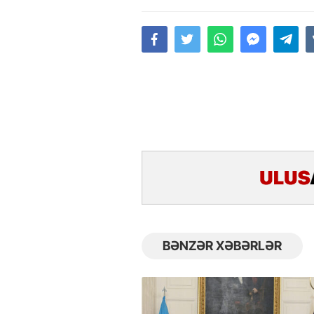
BƏNZƏR XƏBƏRLƏR