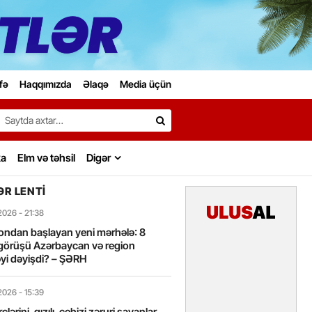
fə
Haqqımızda
Əlaqə
Media üçün
Search…
ka
Elm və təhsil
Digər
R LENTI
2026
- 21:38
ondan başlayan yeni mərhələ: 8
görüşü Azərbaycan və region
yi dəyişdi? – ŞƏRH
2026
- 15:39
lərini, qızılı, cehizi zəruri sayanlar