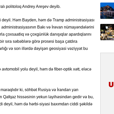
yalı politoloq Andrey Areşev deyib.
31.07.
Ana dili
i deyil. Həm Bayden, həm də Tramp administrasiyası
birliyim
Rüstəmx
n administrasiyasının Bakı və İrəvan nümayəndələrini
rla çoxsaatlıq və çoxgünlük danışıqlar apardıqlarını
31.07.
bir sıra səbəblərə görə prosesi başa çatdıra
Tarixin 
lığı və son illərdə dəyişən geosiyasi vəziyyət bu
31.07.
İlin ilk
 avtomobil yolu deyil, həm də fiber-optik xətt, eləcə
çox tur
31.07.
Yeni mü
 maraqlıdır ki, söhbət Rusiya və İrandan yan
Qırğızıs
n Qafqaz hissəsinin yekun layihəsindən gedir və bu,
ŞƏRH
di deyil, həm də hərbi-siyasi baxımdan ciddi şəkildə
31.07.