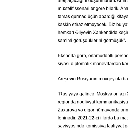
atəş açacağını düşünmürəm. Amma və
müxtəlif ssenarilər görə bilərik. 
təmas qurmaq üçün apardığı kifayət 
kəskin etiraz etməyəcək. Biz bu ya
həmkarı Əliyevin Xankəndidə keçir
səmimi görüşdüklərini görmüşük”.
Ekspertə görə, ortamüddətli perspek
siyasi-diplomatik manevrlərdən kəna
Areşevin Rusiyanın mövqeyi ilə bağl
26
- 11:12
750
14.05.2026
- 10:58
348
“Rusiyaya gəlincə, Moskva ən azı Xa
ycan onların çirkin oyununu
“ABŞ və Qərb Çinin daha da
- VİDEO
istəmir”- VİDEO
regionda nəqliyyat kommunikasiyala
Zaxarova və digər nümayəndələrin 
lehinədir. 2021-22-ci illərdə bu məs
səviyyəsində komissiya fəaliyyət g