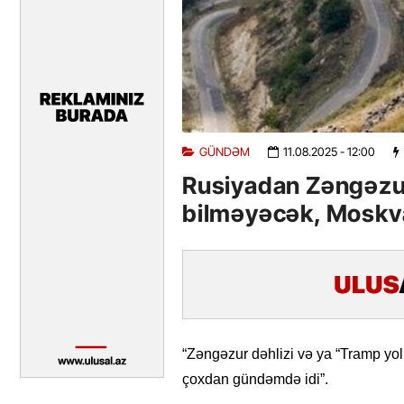
GÜNDƏM
11.08.2025
- 12:00
Rusiyadan Zəngəzur
bilməyəcək, Moskv
“Zəngəzur dəhlizi və ya “Tramp yo
çoxdan gündəmdə idi”.