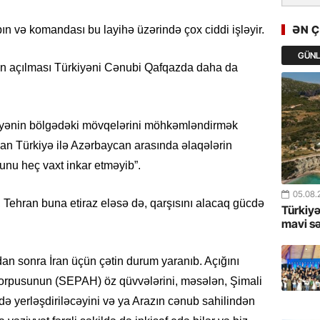
Cavanşi
Asiya öl
ƏN 
n və komandası bu layihə üzərində çox ciddi işləyir.
inkişaf e
GÜN
olun açılması Türkiyəni Cənubi Qafqazda daha da
30.07.
Türkiyən
təcrübəs
rkiyənin bölgədəki mövqelərini möhkəmləndirmək
27.07.
ğan Türkiyə ilə Azərbaycan arasında əlaqələrin
GoTürkiy
u heç vaxt inkar etməyib”.
Awards 
-FOTOL
05.08.
, Tehran buna etiraz eləsə də, qarşısını alacaq gücdə
Türkiyə
23.07.
mavi s
Türkiyə 
istiqam
dan sonra İran üçün çətin durum yaranıb. Açığını
 Korpusunun (SEPAH) öz qüvvələrini, məsələn, Şimali
23.07.
də yerləşdiriləcəyini və ya Arazın cənub sahilindən
“İlham Ə