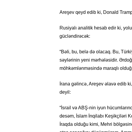
Areşev qeyd edib ki, Donald Trampı
Rusiyalı analitik hesab edir ki, y
gücləndirəcək:
“Bəli, bu, belə də olacaq. Bu, Tü
səylərinin yeni mərhələsidir. Ərdo
möhkəmlənməsində maraqlı olduğun
İrana gəlincə, Areşev əlavə edib ki
deyil:
“İsrail və ABŞ-nin iyun hücumların
desəm, İslam İnqilabı Keşikçiləri
İraqda olduğu kimi, Mehri bölgəsin