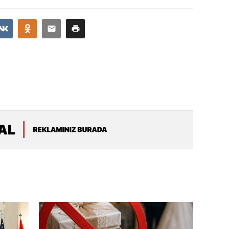
Albert R
təqdimat
15.07.
Türkiyə
yaxşı d
14.07.
Beynəlx
Azərbay
14.07.
Şuşa dü
mərkəzin
yazır
13.07.
Azərbay
siyasi a