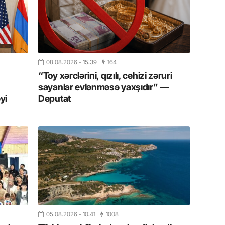
13.07.
Cavanşi
Forumu 
hadisəd
08.08.2026
- 15:39
164
13.07.
“Toy xərclərini, qızılı, cehizi zəruri
İstirahə
sayanlar evlənməsə yaxşıdır” —
olan bu
yi
Deputat
11.07.2
“İndiki
mənada 
10.07.
Ankara 
diploma
Deputa
05.08.2026
- 10:41
1008
08.07.