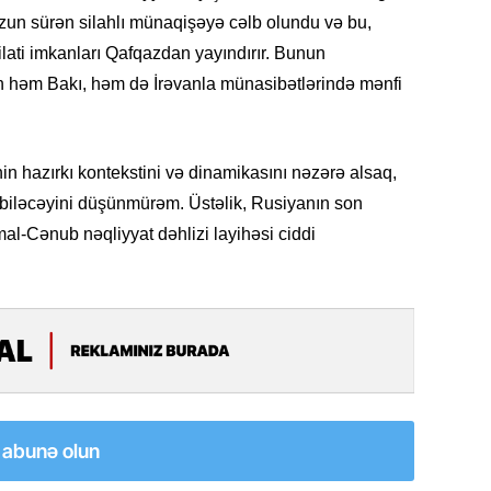
zun sürən silahlı münaqişəyə cəlb olundu və bu,
20.07.
ilati imkanları Qafqazdan yayındırır. Bunun
Cavanşi
Üstellə
n həm Bakı, həm də İrəvanla münasibətlərində mənfi
20.07.
Türkiyə
n hazırkı kontekstini və dinamikasını nəzərə alsaq,
Antalya
turistlər
biləcəyini düşünmürəm. Üstəlik, Rusiyanın son
imal-Cənub nəqliyyat dəhlizi layihəsi ciddi
19.07.
Şuşa art
dialoq 
17.07.
Yeni dü
Türkiyə
a abunə olun
15.07.