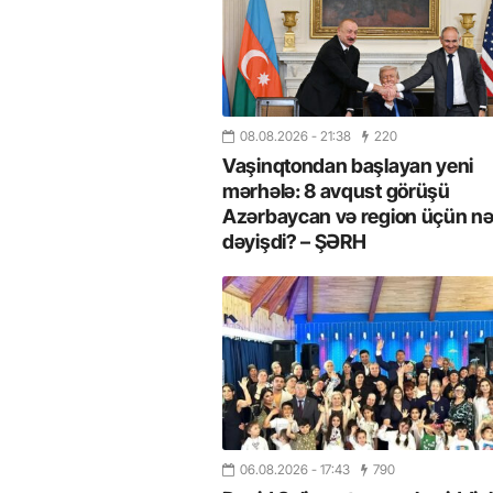
08.08.2026
- 21:38
220
Vaşinqtondan başlayan yeni
mərhələ: 8 avqust görüşü
Azərbaycan və region üçün nə
dəyişdi? – ŞƏRH
06.08.2026
- 17:43
790