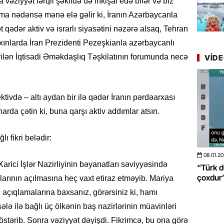
ziyyət fərqli şəkildə də inkişaf edə bilər və biz
Azərbay
mərhələ
Amma nədənsə mənə elə gəlir ki, İranın Azərbaycanla
qədər aktiv və israrlı siyasətini nəzərə alsaq, Tehran
22.07.
xınlarda İran Prezidenti Pezeşkianla azərbaycanlı
YAP Səba
ilən İqtisadi Əməkdaşlıq Təşkilatının forumunda necə
VID
Günü q
22.07.
Deputat
tivdə – altı aydan bir ilə qədər İranın pərdəarxası
Azərbay
rda çətin ki, buna qarşı aktiv addımlar atsın.
yer tutu
ı fikri belədir:
22.07.
“Əkinçi
08.01.2026
- 10:50
425
20.06.2
mühitin
rici İşlər Nazirliyinin bəyanatları səviyyəsində
 böyüməsini
“Türk dünyası ilə bağlı görüləcək işlər
“Azərba
çoxdur” -VİDEO
pozdu”
rının açılmasına heç vaxt etiraz etməyib. Mariya
21.07.
açıqlamalarına baxsanız, görərsiniz ki, hamı
Tənzilə R
ələ ilə bağlı üç ölkənin baş nazirlərinin müavinləri
mətbuat
östərib. Sonra vəziyyət dəyişdi. Fikrimcə, bu ona görə