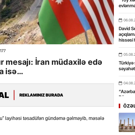
evlənmə
06.08.
David Se
açıqlama
hissəsi 
177
05.08.
 mesajı: İran müdaxilə edə
Türkiyə 
səyahə
a isə…
04.08.
“Azərbay
Dünyası
xidmət 
ÖZƏ
03.08.
lu” layihəsi təsadüfən gündəmə gəlməyib, məsələ
Bosfor Q
dəfə keç