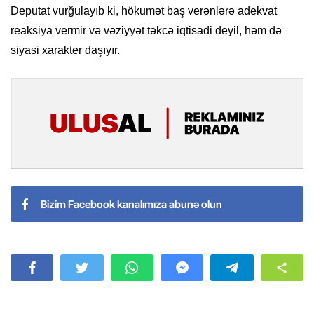
Deputat vurğulayıb ki, hökumət baş verənlərə adekvat
reaksiya vermir və vəziyyət təkcə iqtisadi deyil, həm də
siyasi xarakter daşıyır.
Bizim Facebook kanalımıza abunə olun