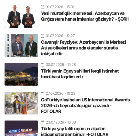
31.07.2026
- 15:31
Yeni müttəfiqlik mərhələsi: Azərbaycan və
Qırğızıstanı hansı imkanlar gözləyir? – ŞƏRH
31.07.2026
- 12:27
Cavanşir Feyziyev: Azərbaycan ilə Mərkəzi
Asiya ölkələri arasında əlaqələr sürətlə
inkişaf edir
30.07.2026
- 10:28
Türkiyənin Egey sahilləri fərqli istirahət
təcrübəsi təqdim edir
27.07.2026
- 10:23
GoTürkiye layihələri US International Awards
2026-da beynəlxalq uğur qazandı -
FOTOLAR
23.07.2026
- 10:08
Türkiyə yay tətili üçün ən əlçatan
istiqamətlərdən biridir -FOTOLAR