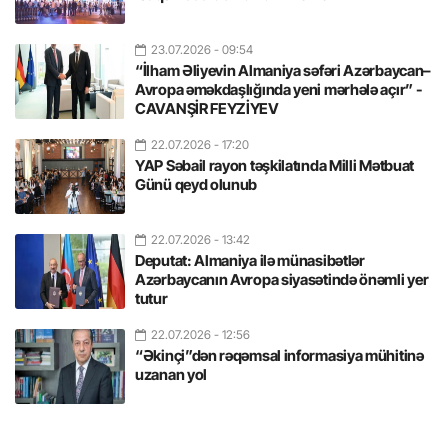
23.07.2026
- 09:54
“İlham Əliyevin Almaniya səfəri Azərbaycan–
Avropa əməkdaşlığında yeni mərhələ açır” -
CAVANŞİR FEYZİYEV
22.07.2026
- 17:20
YAP Səbail rayon təşkilatında Milli Mətbuat
Günü qeyd olunub
22.07.2026
- 13:42
Deputat: Almaniya ilə münasibətlər
Azərbaycanın Avropa siyasətində önəmli yer
tutur
22.07.2026
- 12:56
“Əkinçi”dən rəqəmsal informasiya mühitinə
uzanan yol