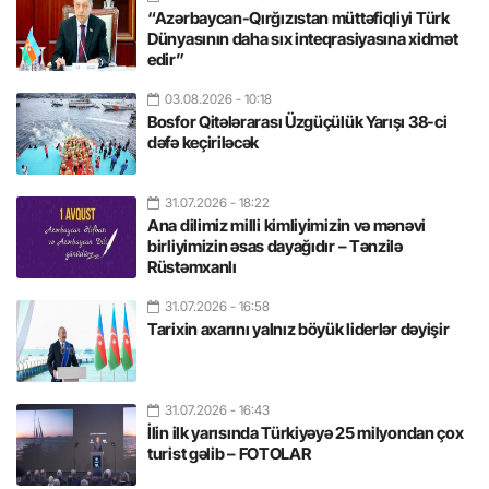
“Azərbaycan-Qırğızıstan müttəfiqliyi Türk
Dünyasının daha sıx inteqrasiyasına xidmət
edir”
03.08.2026
- 10:18
Bosfor Qitələrarası Üzgüçülük Yarışı 38-ci
dəfə keçiriləcək
31.07.2026
- 18:22
Ana dilimiz milli kimliyimizin və mənəvi
birliyimizin əsas dayağıdır – Tənzilə
Rüstəmxanlı
31.07.2026
- 16:58
Tarixin axarını yalnız böyük liderlər dəyişir
31.07.2026
- 16:43
İlin ilk yarısında Türkiyəyə 25 milyondan çox
turist gəlib – FOTOLAR