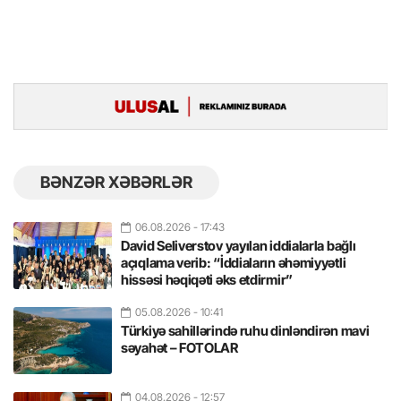
BƏNZƏR XƏBƏRLƏR
06.08.2026
- 17:43
David Seliverstov yayılan iddialarla bağlı
açıqlama verib: “İddiaların əhəmiyyətli
hissəsi həqiqəti əks etdirmir”
05.08.2026
- 10:41
Türkiyə sahillərində ruhu dinləndirən mavi
səyahət – FOTOLAR
04.08.2026
- 12:57