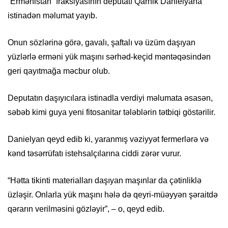
“Ermənistan” fraksiyasının deputatı Qarnik Danielyana
istinadən məlumat yayıb.
Onun sözlərinə görə, gavalı, şaftalı və üzüm daşıyan
yüzlərlə erməni yük maşını sərhəd-keçid məntəqəsindən
geri qayıtmağa məcbur olub.
Deputatın daşıyıcılara istinadla verdiyi məlumata əsasən,
səbəb kimi guya yeni fitosanitar tələblərin tətbiqi göstərilir.
Danielyan qeyd edib ki, yaranmış vəziyyət fermerlərə və
kənd təsərrüfatı istehsalçılarına ciddi zərər vurur.
“Hətta tikinti materialları daşıyan maşınlar da çətinliklə
üzləşir. Onlarla yük maşını hələ də qeyri-müəyyən şəraitdə
qərarın verilməsini gözləyir”, – o, qeyd edib.