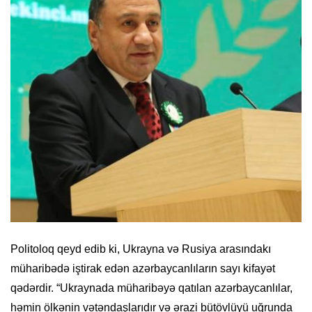
Politoloq qeyd edib ki, Ukrayna və Rusiya arasındakı
müharibədə iştirak edən azərbaycanlıların sayı kifayət
qədərdir. “Ukraynada müharibəyə qatılan azərbaycanlılar,
həmin ölkənin vətəndaşlarıdır və ərazi bütövlüyü uğrunda