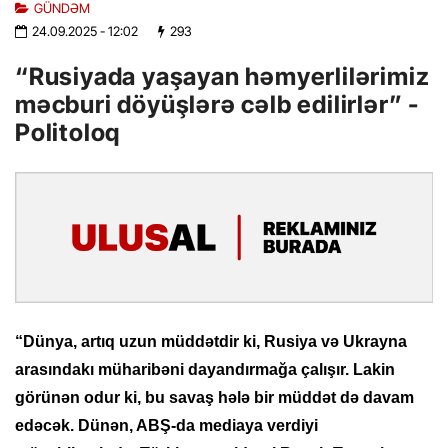
GÜNDƏM
24.09.2025
- 12:02
293
“Rusiyada yaşayan həmyerlilərimiz
məcburi döyüşlərə cəlb edilirlər” -
Politoloq
“Dünya, artıq uzun müddətdir ki, Rusiya və Ukrayna
arasındakı müharibəni dayandırmağa çalışır. Lakin
görünən odur ki, bu savaş hələ bir müddət də davam
edəcək. Dünən, ABŞ-da mediaya verdiyi