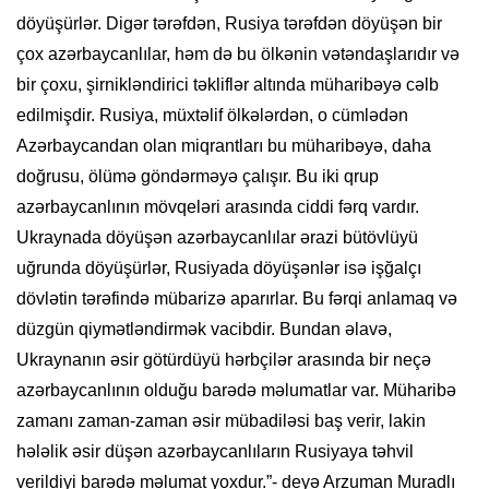
döyüşürlər. Digər tərəfdən, Rusiya tərəfdən döyüşən bir
çox azərbaycanlılar, həm də bu ölkənin vətəndaşlarıdır və
bir çoxu, şirnikləndirici təkliflər altında müharibəyə cəlb
edilmişdir. Rusiya, müxtəlif ölkələrdən, o cümlədən
Azərbaycandan olan miqrantları bu müharibəyə, daha
doğrusu, ölümə göndərməyə çalışır. Bu iki qrup
azərbaycanlının mövqeləri arasında ciddi fərq vardır.
Ukraynada döyüşən azərbaycanlılar ərazi bütövlüyü
uğrunda döyüşürlər, Rusiyada döyüşənlər isə işğalçı
dövlətin tərəfində mübarizə aparırlar. Bu fərqi anlamaq və
düzgün qiymətləndirmək vacibdir. Bundan əlavə,
Ukraynanın əsir götürdüyü hərbçilər arasında bir neçə
azərbaycanlının olduğu barədə məlumatlar var. Müharibə
zamanı zaman-zaman əsir mübadiləsi baş verir, lakin
hələlik əsir düşən azərbaycanlıların Rusiyaya təhvil
verildiyi barədə məlumat yoxdur.”- deyə Arzuman Muradlı