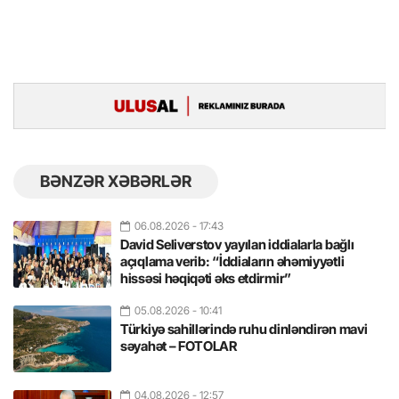
BƏNZƏR XƏBƏRLƏR
06.08.2026
- 17:43
David Seliverstov yayılan iddialarla bağlı
açıqlama verib: “İddiaların əhəmiyyətli
hissəsi həqiqəti əks etdirmir”
05.08.2026
- 10:41
Türkiyə sahillərində ruhu dinləndirən mavi
səyahət – FOTOLAR
04.08.2026
- 12:57