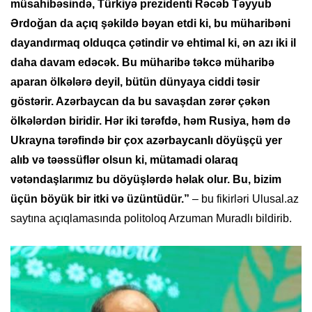
müsahibəsində, Türkiyə prezidenti Rəcəb Təyyub
Ərdoğan da açıq şəkildə bəyan etdi ki, bu müharibəni
dayandırmaq olduqca çətindir və ehtimal ki, ən azı iki il
daha davam edəcək. Bu müharibə təkcə müharibə
aparan ölkələrə deyil, bütün dünyaya ciddi təsir
göstərir. Azərbaycan da bu savaşdan zərər çəkən
ölkələrdən biridir. Hər iki tərəfdə, həm Rusiya, həm də
Ukrayna tərəfində bir çox azərbaycanlı döyüşçü yer
alıb və təəssüflər olsun ki, mütamadi olaraq
vətəndaşlarımız bu döyüşlərdə həlak olur. Bu, bizim
üçün böyük bir itki və üzüntüdür.”
– bu fikirləri Ulusal.az
saytına açıqlamasında politoloq Arzuman Muradlı bildirib.