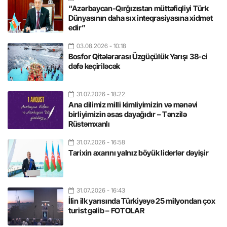
“Azərbaycan-Qırğızıstan müttəfiqliyi Türk
Dünyasının daha sıx inteqrasiyasına xidmət
edir”
03.08.2026
- 10:18
Bosfor Qitələrarası Üzgüçülük Yarışı 38-ci
dəfə keçiriləcək
31.07.2026
- 18:22
Ana dilimiz milli kimliyimizin və mənəvi
birliyimizin əsas dayağıdır – Tənzilə
Rüstəmxanlı
31.07.2026
- 16:58
Tarixin axarını yalnız böyük liderlər dəyişir
31.07.2026
- 16:43
İlin ilk yarısında Türkiyəyə 25 milyondan çox
turist gəlib – FOTOLAR