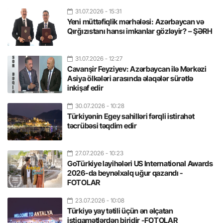
31.07.2026
- 15:31
Yeni müttəfiqlik mərhələsi: Azərbaycan və
Qırğızıstanı hansı imkanlar gözləyir? – ŞƏRH
31.07.2026
- 12:27
Cavanşir Feyziyev: Azərbaycan ilə Mərkəzi
Asiya ölkələri arasında əlaqələr sürətlə
inkişaf edir
30.07.2026
- 10:28
Türkiyənin Egey sahilləri fərqli istirahət
təcrübəsi təqdim edir
27.07.2026
- 10:23
GoTürkiye layihələri US International Awards
2026-da beynəlxalq uğur qazandı -
FOTOLAR
23.07.2026
- 10:08
Türkiyə yay tətili üçün ən əlçatan
istiqamətlərdən biridir -FOTOLAR