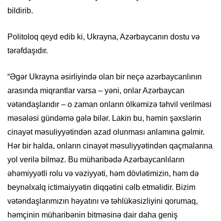
bildirib.
Politoloq qeyd edib ki, Ukrayna, Azərbaycanın dostu və
tərəfdaşıdır.
“Əgər Ukrayna əsirliyində olan bir neçə azərbaycanlının
arasında miqrantlar varsa – yəni, onlar Azərbaycan
vətəndaşlarıdır – o zaman onların ölkəmizə təhvil verilməsi
məsələsi gündəmə gələ bilər. Lakin bu, həmin şəxslərin
cinayət məsuliyyətindən azad olunması anlamına gəlmir.
Hər bir halda, onların cinayət məsuliyyətindən qaçmalarına
yol verilə bilməz. Bu müharibədə Azərbaycanlıların
əhəmiyyətli rolu və vəziyyəti, həm dövlətimizin, həm də
beynəlxalq ictimaiyyətin diqqətini cəlb etməlidir. Bizim
vətəndaşlarımızın həyatını və təhlükəsizliyini qorumaq,
həmçinin müharibənin bitməsinə dair daha geniş