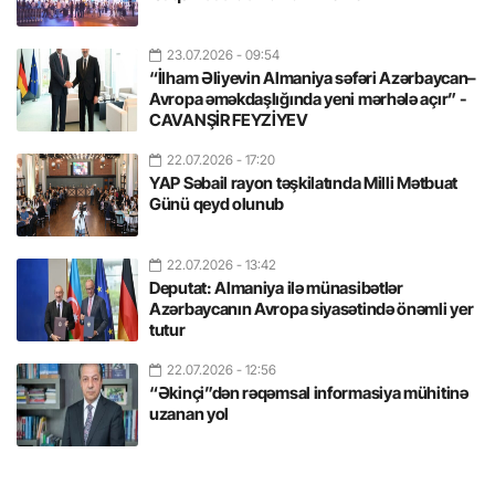
23.07.2026
- 09:54
“İlham Əliyevin Almaniya səfəri Azərbaycan–
Avropa əməkdaşlığında yeni mərhələ açır” -
CAVANŞİR FEYZİYEV
22.07.2026
- 17:20
YAP Səbail rayon təşkilatında Milli Mətbuat
Günü qeyd olunub
22.07.2026
- 13:42
Deputat: Almaniya ilə münasibətlər
Azərbaycanın Avropa siyasətində önəmli yer
tutur
22.07.2026
- 12:56
“Əkinçi”dən rəqəmsal informasiya mühitinə
uzanan yol