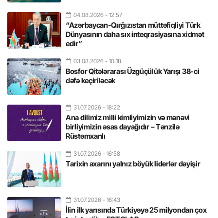
04.08.2026
- 12:57
“Azərbaycan-Qırğızıstan müttəfiqliyi Türk
Dünyasının daha sıx inteqrasiyasına xidmət
edir”
03.08.2026
- 10:18
Bosfor Qitələrarası Üzgüçülük Yarışı 38-ci
dəfə keçiriləcək
31.07.2026
- 18:22
Ana dilimiz milli kimliyimizin və mənəvi
birliyimizin əsas dayağıdır – Tənzilə
Rüstəmxanlı
31.07.2026
- 16:58
Tarixin axarını yalnız böyük liderlər dəyişir
31.07.2026
- 16:43
İlin ilk yarısında Türkiyəyə 25 milyondan çox