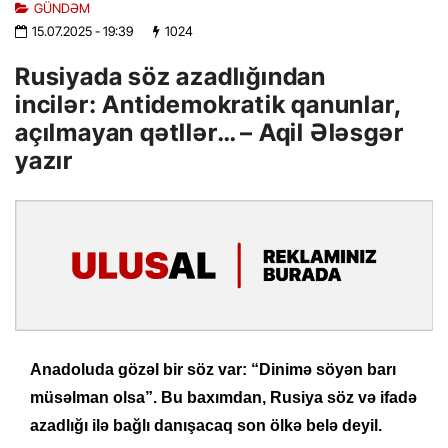
GÜNDƏM
15.07.2025
- 19:39
1024
Rusiyada söz azadlığından
incilər: Antidemokratik qanunlar,
açılmayan qətllər… – Aqil Ələsgər
yazır
Anadoluda gözəl bir söz var: “Dinimə söyən barı
müsəlman olsa”. Bu baxımdan, Rusiya söz və ifadə
azadlığı ilə bağlı danışacaq son ölkə belə deyil.