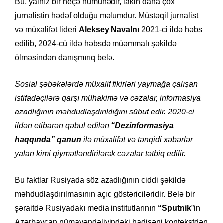
Bu, yalnız bir neçə nümunədir, lakin daha çox
jurnalistin hədəf olduğu məlumdur. Müstəqil jurnalist
və müxalifət lideri
Aleksey Navalnı
2021-ci ildə həbs
edilib, 2024-cü ildə həbsdə müəmmalı şəkildə
ölməsindən danışmırıq belə.
Sosial şəbəkələrdə müxalif fikirləri yaymağa çalışan
istifadəçilərə qarşı mühakimə və cəzalar, informasiya
azadlığının məhdudlaşdırıldığını sübut edir. 2020-ci
ildən etibarən qəbul edilən
“Dezinformasiya
haqqında” qanun
ilə müxalifət və tənqidi xəbərlər
yalan kimi qiymətləndirilərək cəzalar tətbiq edilir.
Bu faktlar Rusiyada söz azadlığının ciddi şəkildə
məhdudlaşdırılmasının açıq göstəriciləridir. Belə bir
şəraitdə Rusiyadakı media institutlarının
“Sputnik
”in
Azərbaycan nümayəndəliyindəki hadisəni kontekstdən