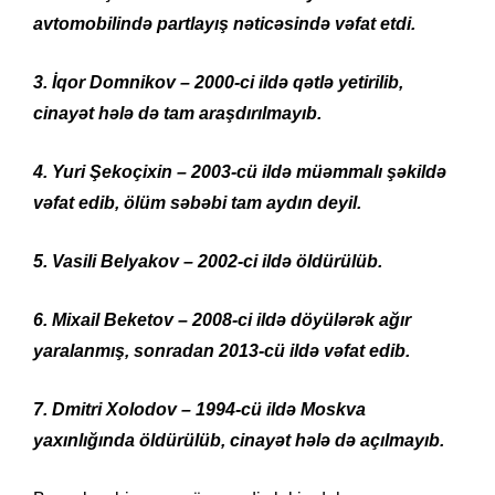
avtomobilində partlayış nəticəsində vəfat etdi.
3. İqor Domnikov – 2000-ci ildə qətlə yetirilib,
cinayət hələ də tam araşdırılmayıb.
4. Yuri Şekoçixin – 2003-cü ildə müəmmalı şəkildə
vəfat edib, ölüm səbəbi tam aydın deyil.
5. Vasili Belyakov – 2002-ci ildə öldürülüb.
6. Mixail Beketov – 2008-ci ildə döyülərək ağır
yaralanmış, sonradan 2013-cü ildə vəfat edib.
7. Dmitri Xolodov – 1994-cü ildə Moskva
yaxınlığında öldürülüb, cinayət hələ də açılmayıb.