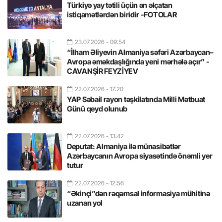
Türkiyə yay tətili üçün ən əlçatan
istiqamətlərdən biridir -FOTOLAR
23.07.2026
- 09:54
“İlham Əliyevin Almaniya səfəri Azərbaycan–
Avropa əməkdaşlığında yeni mərhələ açır” -
CAVANŞİR FEYZİYEV
22.07.2026
- 17:20
YAP Səbail rayon təşkilatında Milli Mətbuat
Günü qeyd olunub
22.07.2026
- 13:42
Deputat: Almaniya ilə münasibətlər
Azərbaycanın Avropa siyasətində önəmli yer
tutur
22.07.2026
- 12:56
“Əkinçi”dən rəqəmsal informasiya mühitinə
uzanan yol