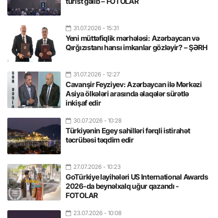
turist gəlib – FOTOLAR
31.07.2026
- 15:31
Yeni müttəfiqlik mərhələsi: Azərbaycan və
Qırğızıstanı hansı imkanlar gözləyir? – ŞƏRH
31.07.2026
- 12:27
Cavanşir Feyziyev: Azərbaycan ilə Mərkəzi
Asiya ölkələri arasında əlaqələr sürətlə
inkişaf edir
30.07.2026
- 10:28
Türkiyənin Egey sahilləri fərqli istirahət
təcrübəsi təqdim edir
27.07.2026
- 10:23
GoTürkiye layihələri US International Awards
2026-da beynəlxalq uğur qazandı -
FOTOLAR
23.07.2026
- 10:08