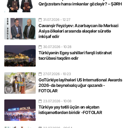
Qırğızıstanı hansı imkanlar gözləyir? – ŞƏRH
31.07.2026
- 12:27
Cavanşir Feyziyev: Azərbaycan ilə Mərkəzi
Asiya ölkələri arasında əlaqələr sürətlə
inkişaf edir
30.07.2026
- 10:28
Türkiyənin Egey sahilləri fərqli istirahət
təcrübəsi təqdim edir
27.07.2026
- 10:23
GoTürkiye layihələri US International Awards
2026-da beynəlxalq uğur qazandı -
FOTOLAR
23.07.2026
- 10:08
Türkiyə yay tətili üçün ən əlçatan
istiqamətlərdən biridir -FOTOLAR