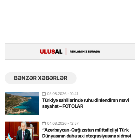
BƏNZƏR XƏBƏRLƏR
05.08.2026
- 10:41
Türkiyə sahillərində ruhu dinləndirən mavi
səyahət – FOTOLAR
04.08.2026
- 12:57
“Azərbaycan-Qırğızıstan müttəfiqliyi Türk
Dünyasının daha sıx inteqrasiyasına xidmət