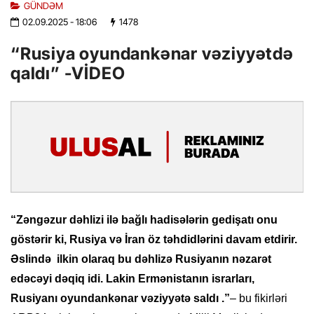
GÜNDƏM
02.09.2025
- 18:06
1478
“Rusiya oyundankənar vəziyyətdə
qaldı” -VİDEO
“Zəngəzur dəhlizi ilə bağlı hadisələrin gedişatı onu
göstərir ki, Rusiya və İran öz təhdidlərini davam etdirir.
Əslində ilkin olaraq bu dəhlizə Rusiyanın nəzarət
edəcəyi dəqiq idi. Lakin Ermənistanın israrları,
Rusiyanı oyundankənar vəziyyətə saldı .”
– bu fikirləri