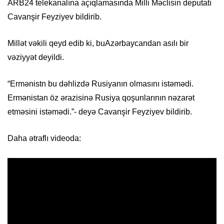
ARB24 telekanalına açıqlamasında Milli Məclisin deputatı
Cavanşir Feyziyev bildirib.
Millət vəkili qeyd edib ki, buAzərbaycandan asılı bir
vəziyyət deyildi.
“Ermənistn bu dəhlizdə Rusiyanın olmasını istəmədi.
Ermənistan öz ərazisinə Rusiya qoşunlarının nəzarət
etməsini istəmədi.”- deyə Cavanşir Feyziyev bildirib.
Daha ətraflı videoda: