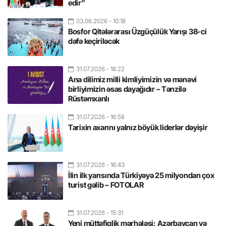
edir”
03.08.2026
- 10:18
Bosfor Qitələrarası Üzgüçülük Yarışı 38-ci
dəfə keçiriləcək
31.07.2026
- 18:22
Ana dilimiz milli kimliyimizin və mənəvi
birliyimizin əsas dayağıdır – Tənzilə
Rüstəmxanlı
31.07.2026
- 16:58
Tarixin axarını yalnız böyük liderlər dəyişir
31.07.2026
- 16:43
İlin ilk yarısında Türkiyəyə 25 milyondan çox
turist gəlib – FOTOLAR
31.07.2026
- 15:31
Yeni müttəfiqlik mərhələsi: Azərbaycan və