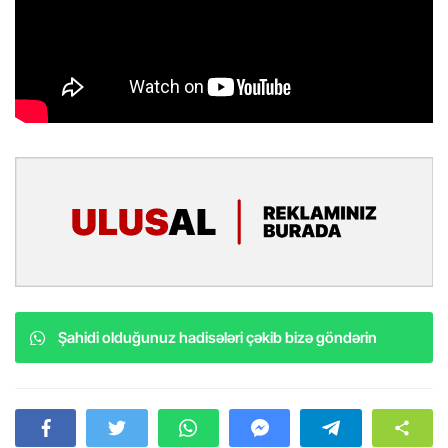
Şahidi olduğunuz hadisələri çəkib bizə göndərin