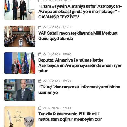
23.07.2026
- 09:54
“İlham Əliyevin Almaniya səfəri Azərbaycan–
Avropa əməkdaşlığında yeni mərhələ açır” -
CAVANŞİR FEYZİYEV
22.07.2026
- 17:20
YAP Səbail rayon təşkilatında Milli Mətbuat
Günü qeyd olunub
22.07.2026
- 13:42
Deputat: Almaniya ilə münasibətlər
Azərbaycanın Avropa siyasətində önəmli yer
tutur
22.07.2026
- 12:56
“Əkinçi”dən rəqəmsal informasiya mühitinə
uzanan yol
21.07.2026
- 22:00
Tənzilə Rüstəmxanlı: 151 illik milli
mətbuatımız qürur mənbəyimizdir