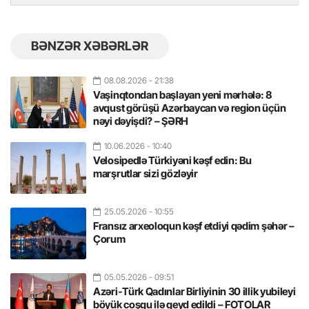
BƏNZƏR XƏBƏRLƏR
08.08.2026
- 21:38
Vaşinqtondan başlayan yeni mərhələ: 8
avqust görüşü Azərbaycan və region üçün
nəyi dəyişdi? – ŞƏRH
10.06.2026
- 10:40
Velosipedlə Türkiyəni kəşf edin: Bu
marşrutlar sizi gözləyir
25.05.2026
- 10:55
Fransız arxeoloqun kəşf etdiyi qədim şəhər –
Çorum
05.05.2026
- 09:51
Azəri-Türk Qadınlar Birliyinin 30 illik yubileyi
böyük coşqu ilə qeyd edildi – FOTOLAR