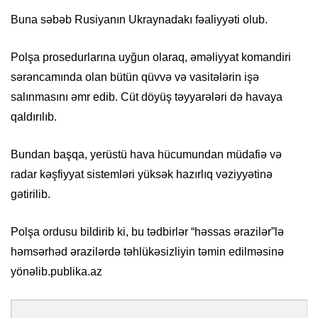
Buna səbəb Rusiyanın Ukraynadakı fəaliyyəti olub.
Polşa prosedurlarına uyğun olaraq, əməliyyat komandiri
sərəncamında olan bütün qüvvə və vasitələrin işə
salınmasını əmr edib. Cüt döyüş təyyarələri də havaya
qaldırılıb.
Bundan başqa, yerüstü hava hücumundan müdafiə və
radar kəşfiyyat sistemləri yüksək hazırlıq vəziyyətinə
gətirilib.
Polşa ordusu bildirib ki, bu tədbirlər “həssas ərazilər”lə
həmsərhəd ərazilərdə təhlükəsizliyin təmin edilməsinə
yönəlib.publika.az