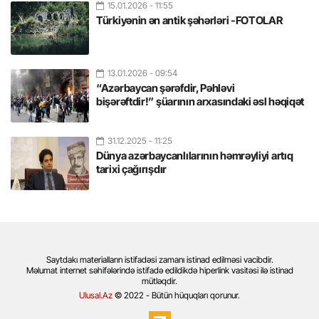
15.01.2026
- 11:55
Türkiyənin ən antik şəhərləri -FOTOLAR
13.01.2026
- 09:54
“Azərbaycan şərəfdir, Pəhləvi
bişərəftdir!” şüarının arxasındaki əsl həqiqət
31.12.2025
- 11:25
Dünya azərbaycanlılarının həmrəyliyi artıq
tarixi çağırışdır
Saytdakı materialların istifadəsi zamanı istinad edilməsi vacibdir.
Məlumat internet səhifələrində istifadə edildikdə hiperlink vasitəsi ilə istinad
mütləqdir.
Ulusal.Az
© 2022 - Bütün hüquqları qorunur.