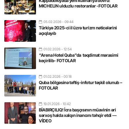
Kappadokiyada yeni kulinariya dövrü:
MICHELIN ulduzlu restoranlar -FOTOLAR
05.02.2026
- 09:44
Türkiyə 2025-ci il üzrə turizm nəticələrini
açıqlayıb
01.02.2026
- 12:54
“Arena Hotel Quba”da təqdimat mərasimi
keçirilib- FOTOLAR
01.02.2026
- 00:18
Quba bölgəsinə təftiş-infotur təşkil olunub –
FOTOLAR
19.01.2026
- 10:42
BİABIRÇILIQ! İcra başçısının müavinin əri
sərxoş halda xalqın inancını təhqir etdi —
VİDEO