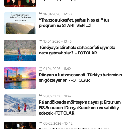
14.04.2026
- 12:53
“Trabzonu kəşf et, şəfanı hiss et!” tur
proqramına START VERİLDİ
13.04.2026
- 10:45
Türkiyəyə istirahətə daha sərfəli qiymətə
necə getmək olar? – FOTOLAR
01.04.2026
- 11:42
Dünyanın turizm cənnəti: Türkiyə turizminin
ən gözəl yerləri -FOTOLAR
23.02.2026
- 11:42
Palandökəndə möhtəşəm qayıdış: Erzurum
FIS Snoubord Dünya Kubokuna ev sahibliyi
edəcək -FOTOLAR
09.02.2026
- 10:42