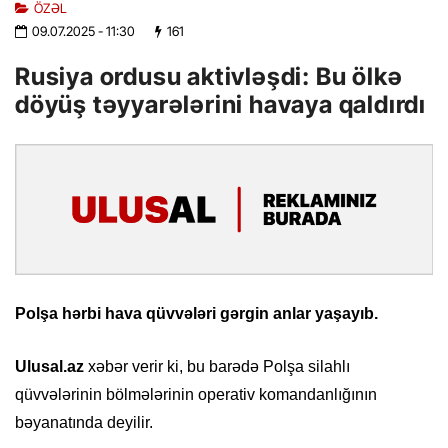
ÖZƏL
09.07.2025
- 11:30
161
Rusiya ordusu aktivləşdi: Bu ölkə
döyüş təyyarələrini havaya qaldırdı
Polşa hərbi hava qüvvələri gərgin anlar yaşayıb.
Ulusal.az
xəbər verir ki, bu barədə Polşa silahlı
qüvvələrinin bölmələrinin operativ komandanlığının
bəyanatında deyilir.