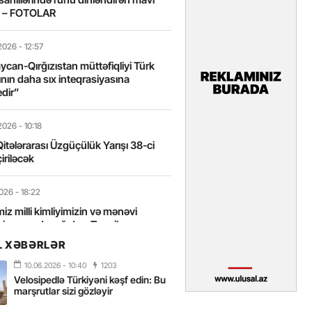
t – FOTOLAR
2026
- 12:57
can-Qırğızıstan müttəfiqliyi Türk
nın daha sıx inteqrasiyasına
edir”
2026
- 10:18
itələrarası Üzgüçülük Yarışı 38-ci
iriləcək
2026
- 18:22
miz milli kimliyimizin və mənəvi
izin əsas dayağıdır – Tənzilə
anlı
L XƏBƏRLƏR
10.06.2026
- 10:40
1203
2026
- 16:58
Velosipedlə Türkiyəni kəşf edin: Bu
axarını yalnız böyük liderlər dəyişir
marşrutlar sizi gözləyir