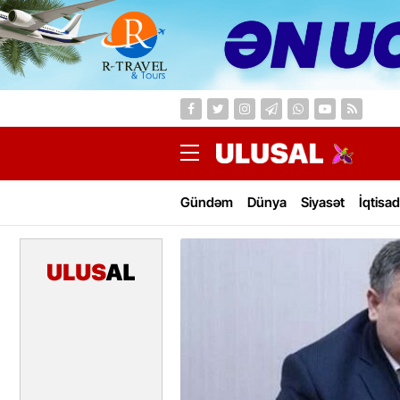
Gündəm
Dünya
Siyasət
İqtisad