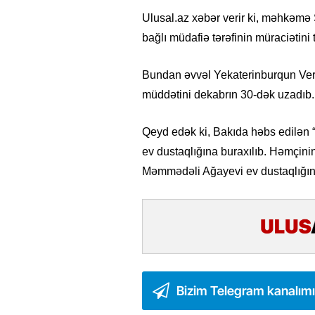
Ulusal.az xəbər verir ki, məhkəmə 
bağlı müdafiə tərəfinin müraciətini
Bundan əvvəl Yekaterinburqun Ver
müddətini dekabrın 30-dək uzadıb.
Qeyd edək ki, Bakıda həbs edilən “
ev dustaqlığına buraxılıb. Həmçinin
Məmmədəli Ağayevi ev dustaqlığın
Bizim Telegram kanalım