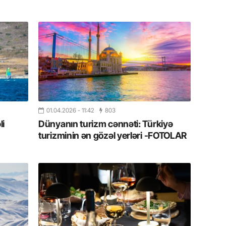
19.07.
Şuşa art
dialoq 
17.07.
Yeni dü
Türkiyə
15.07.
01.04.2026
- 11:42
803
Albert R
li
Dünyanın turizm cənnəti: Türkiyə
təqdimat
turizminin ən gözəl yerləri -FOTOLAR
15.07.
Türkiyə
yaxşı d
14.07.
Beynəlx