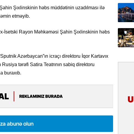
31.07.
Şahin Şıxlinskinin həbs müddətinin uzadılması ilə
İlin ilk
 təmin etməyib.
çox tur
x-İsetski Rayon Məhkəməsi Şahin Şıxlinskinin həbs
31.07.
Yeni mü
Qırğızıs
ŞƏRH
Sputnik Azərbaycan”ın icraçı direktoru İqor Kartavıx
 Rusiya tərəfi Satira Teatrının sabiq direktoru
31.07.
a buraxıb.
Cavanşi
Asiya öl
inkişaf e
30.07.
Türkiyən
təcrübəs
ıza abunə olun
27.07.