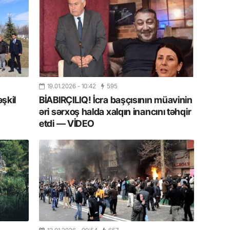
11.07.2
“İndiki
mənada 
10.07.
Ankara 
diploma
19.01.2026
- 10:42
595
Deputa
əşkil
BİABIRÇILIQ! İcra başçısının müavinin
əri sərxoş halda xalqın inancını təhqir
08.07.
etdi — VİDEO
Kapadoki
və Atçıl
olundu
07.07.
NATO-nu
ola bilə
07.07.