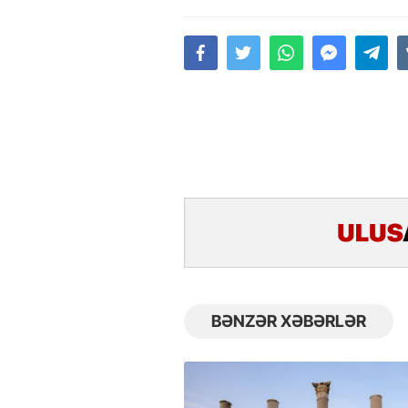
BƏNZƏR XƏBƏRLƏR