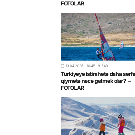
FOTOLAR
13.04.2026
- 10:45
548
Türkiyəyə istirahətə daha sərfə
qiymətə necə getmək olar? –
FOTOLAR