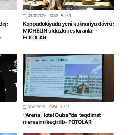
Azərbay
14.07.
09.02.2026
- 10:42
486
ış:
Kappadokiyada yeni kulinariya dövrü:
Şuşa dü
mərkəzin
MICHELIN ulduzlu restoranlar -
yazır
-
FOTOLAR
13.07.
Azərbay
siyasi a
13.07.
Cavanşi
Forumu 
hadisəd
01.02.2026
- 12:54
631
13.07.
“Arena Hotel Quba”da təqdimat
İstirahə
mərasimi keçirilib- FOTOLAR
olan bu