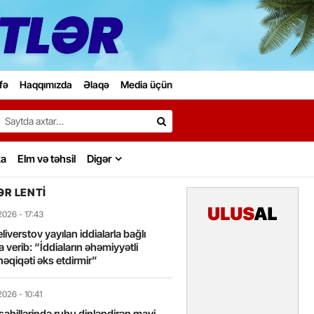
fə
Haqqımızda
Əlaqə
Media üçün
Search…
ka
Elm və təhsil
Digər
R LENTI
2026
- 17:43
liverstov yayılan iddialarla bağlı
 verib: “İddiaların əhəmiyyətli
həqiqəti əks etdirmir”
2026
- 10:41
sahillərində ruhu dinləndirən mavi