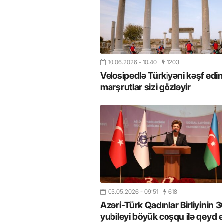
10.06.2026
- 10:40
1203
Velosipedlə Türkiyəni kəşf edin
marşrutlar sizi gözləyir
26
- 11:12
748
14.05.2026
- 10:58
346
ycan onların çirkin oyununu
“ABŞ və Qərb Çinin daha da
- VİDEO
istəmir”- VİDEO
05.05.2026
- 09:51
618
Azəri-Türk Qadınlar Birliyinin 30
yubileyi böyük coşqu ilə qeyd e