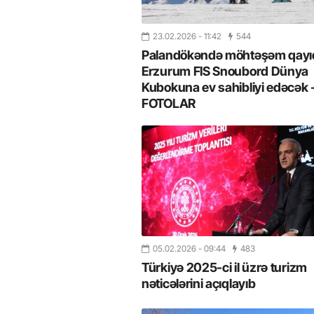
23.02.2026
- 11:42
544
Palandökəndə möhtəşəm qayıd
Erzurum FIS Snoubord Dünya
Kubokuna ev sahibliyi edəcək 
FOTOLAR
05.02.2026
- 09:44
483
Türkiyə 2025-ci il üzrə turizm
nəticələrini açıqlayıb