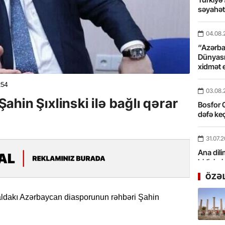
səyahə
04.08.
“Azərbay
Dünyası
xidmət 
254
03.08.
hin Şıxlinski ilə bağlı qərar
Bosfor Q
dəfə keç
31.07.
Ana dili
birliyim
Rüstəmx
ÖZƏ
31.07.
ldakı Azərbaycan diasporunun rəhbəri Şahin
Tarixin 