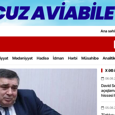
Ana səhi
iyyat
Mədəniyyət
Hadisə
İdman
Hərbi
Müsahibə
Analiti
XƏBƏ
06.08.
David Se
açıqlama
hissəsi 
05.08.
Türkiyə 