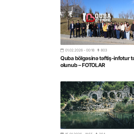
01.02.2026
- 00:18
803
Quba bölgəsinə təftiş-infotur t
olunub – FOTOLAR