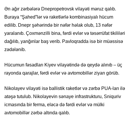
Ən ağır zərbələrə Dnepropetrovsk vilayəti məruz qalıb.
Buraya “Şahed”lər və raketlərlə kombinasiyalı hücum
edilib. Dnepr şəhərində bir nəfər həlak olub, 13 nəfər
yaralanıb. Çoxmənzilli bina, fərdi evlər və təsərrüfat tikililəri
dağılıb, yanğınlar baş verib. Pavloqradda isə bir müəssisə
zədələnib.
Hücumun fəsadları Kiyev vilayətində də qeydə alınıb – üç
rayonda qarajlar, fərdi evlər və avtomobillər ziyan görüb.
Nikolayev vilayəti isə ballistik raketlər və zərbə PUA-ları ilə
atəşə tutulub. Nikolayevin sənaye infrastrukturu, Sniquriv
icmasında bir ferma, eləcə də fərdi evlər və mülki
avtomobillər zərbə altında qalıb.