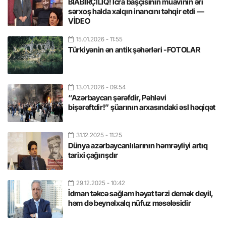
BİABIRÇILIQ! İcra başçısının müavinin əri
sərxoş halda xalqın inancını təhqir etdi —
VİDEO
15.01.2026
- 11:55
Türkiyənin ən antik şəhərləri -FOTOLAR
13.01.2026
- 09:54
“Azərbaycan şərəfdir, Pəhləvi
bişərəftdir!” şüarının arxasındaki əsl həqiqət
31.12.2025
- 11:25
Dünya azərbaycanlılarının həmrəyliyi artıq
tarixi çağırışdır
29.12.2025
- 10:42
İdman təkcə sağlam həyat tərzi demək deyil,
həm də beynəlxalq nüfuz məsələsidir