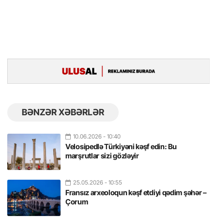
BƏNZƏR XƏBƏRLƏR
10.06.2026
- 10:40
Velosipedlə Türkiyəni kəşf edin: Bu
marşrutlar sizi gözləyir
25.05.2026
- 10:55
Fransız arxeoloqun kəşf etdiyi qədim şəhər –
Çorum