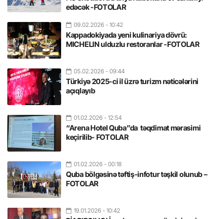
edəcək -FOTOLAR
09.02.2026
- 10:42
Kappadokiyada yeni kulinariya dövrü:
MICHELIN ulduzlu restoranlar -FOTOLAR
05.02.2026
- 09:44
Türkiyə 2025-ci il üzrə turizm nəticələrini
açıqlayıb
01.02.2026
- 12:54
“Arena Hotel Quba”da təqdimat mərasimi
keçirilib- FOTOLAR
01.02.2026
- 00:18
Quba bölgəsinə təftiş-infotur təşkil olunub –
FOTOLAR
19.01.2026
- 10:42