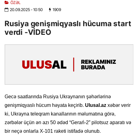
ÖZƏL
20.09.2025
- 10:50
1909
Rusiya genişmiqyaslı hücuma start
verdi -VİDEO
Gecə saatlarında Rusiya Ukraynanın şəhərlərinə
genişmiqyaslı hücum həyata keçirib.
Ulusal.az
xəbər verir
ki, Ukrayna teleqram kanallarının məlumatına görə,
zərbələr üçün ən azı 50 ədəd “Gerań-2” pilotsuz aparatı və
bir neçə onlarla X-101 raketi istifadə olunub.