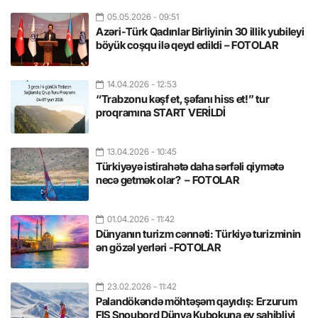
05.05.2026
- 09:51
Azəri-Türk Qadınlar Birliyinin 30 illik yubileyi
böyük coşqu ilə qeyd edildi – FOTOLAR
14.04.2026
- 12:53
“Trabzonu kəşf et, şəfanı hiss et!” tur
proqramına START VERİLDİ
13.04.2026
- 10:45
Türkiyəyə istirahətə daha sərfəli qiymətə
necə getmək olar? – FOTOLAR
01.04.2026
- 11:42
Dünyanın turizm cənnəti: Türkiyə turizminin
ən gözəl yerləri -FOTOLAR
23.02.2026
- 11:42
Palandökəndə möhtəşəm qayıdış: Erzurum
FIS Snoubord Dünya Kubokuna ev sahibliyi