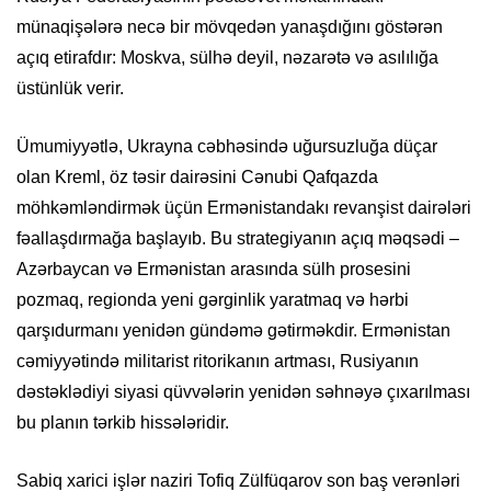
münaqişələrə necə bir mövqedən yanaşdığını göstərən
açıq etirafdır: Moskva, sülhə deyil, nəzarətə və asılılığa
üstünlük verir.
Ümumiyyətlə, Ukrayna cəbhəsində uğursuzluğa düçar
olan Kreml, öz təsir dairəsini Cənubi Qafqazda
möhkəmləndirmək üçün Ermənistandakı revanşist dairələri
fəallaşdırmağa başlayıb. Bu strategiyanın açıq məqsədi –
Azərbaycan və Ermənistan arasında sülh prosesini
pozmaq, regionda yeni gərginlik yaratmaq və hərbi
qarşıdurmanı yenidən gündəmə gətirməkdir. Ermənistan
cəmiyyətində militarist ritorikanın artması, Rusiyanın
dəstəklədiyi siyasi qüvvələrin yenidən səhnəyə çıxarılması
bu planın tərkib hissələridir.
Sabiq xarici işlər naziri Tofiq Zülfüqarov son baş verənləri