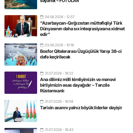
səyahət – FOTOLAR
04.08.2026
- 12:57
“Azərbaycan-Qırğızıstan müttəfiqliyi Türk
Dünyasının daha sıx inteqrasiyasına xidmət
edir”
03.08.2026
- 10:18
Bosfor Qitələrarası Üzgüçülük Yarışı 38-ci
dəfə keçiriləcək
31.07.2026
- 18:22
Ana dilimiz milli kimliyimizin və mənəvi
birliyimizin əsas dayağıdır – Tənzilə
Rüstəmxanlı
31.07.2026
- 16:58
Tarixin axarını yalnız böyük liderlər dəyişir
31.07.2026
- 16:43