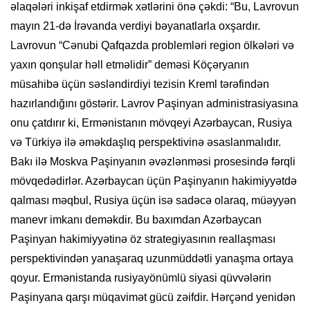
əlaqələri inkişaf etdirmək xətlərini önə çəkdi: “Bu, Lavrovun
mayın 21-də İrəvanda verdiyi bəyanatlarla oxşardır.
Lavrovun “Cənubi Qafqazda problemləri region ölkələri və
yaxın qonşular həll etməlidir” deməsi Köçəryanın
müsahibə üçün səsləndirdiyi tezisin Kreml tərəfindən
hazırlandığını göstərir. Lavrov Paşinyan administrasiyasına
onu çatdırır ki, Ermənistanın mövqeyi Azərbaycan, Rusiya
və Türkiyə ilə əməkdaşlıq perspektivinə əsaslanmalıdır.
Bakı ilə Moskva Paşinyanın əvəzlənməsi prosesində fərqli
mövqedədirlər. Azərbaycan üçün Paşinyanın hakimiyyətdə
qalması məqbul, Rusiya üçün isə sadəcə olaraq, müəyyən
manevr imkanı deməkdir. Bu baxımdan Azərbaycan
Paşinyan hakimiyyətinə öz strategiyasının reallaşması
perspektivindən yanaşaraq uzunmüddətli yanaşma ortaya
qoyur. Ermənistanda rusiyayönümlü siyasi qüvvələrin
Paşinyana qarşı müqavimət gücü zəifdir. Hərçənd yenidən