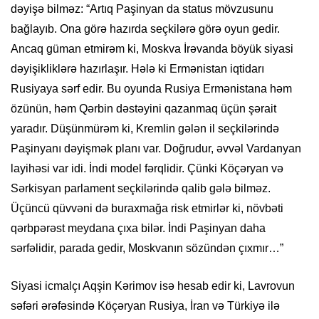
dəyişə bilməz: “Artıq Paşinyan da status mövzusunu
bağlayıb. Ona görə hazırda seçkilərə görə oyun gedir.
Ancaq güman etmirəm ki, Moskva İrəvanda böyük siyasi
dəyişikliklərə hazırlaşır. Hələ ki Ermənistan iqtidarı
Rusiyaya sərf edir. Bu oyunda Rusiya Ermənistana həm
özünün, həm Qərbin dəstəyini qazanmaq üçün şərait
yaradır. Düşünmürəm ki, Kremlin gələn il seçkilərində
Paşinyanı dəyişmək planı var. Doğrudur, əvvəl Vardanyan
layihəsi var idi. İndi model fərqlidir. Çünki Köçəryan və
Sərkisyan parlament seçkilərində qalib gələ bilməz.
Üçüncü qüvvəni də buraxmağa risk etmirlər ki, növbəti
qərbpərəst meydana çıxa bilər. İndi Paşinyan daha
sərfəlidir, parada gedir, Moskvanın sözündən çıxmır…”
Siyasi icmalçı Aqşin Kərimov isə hesab edir ki, Lavrovun
səfəri ərəfəsində Köçəryan Rusiya, İran və Türkiyə ilə