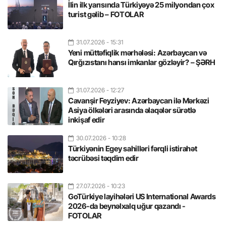
İlin ilk yarısında Türkiyəyə 25 milyondan çox
turist gəlib – FOTOLAR
31.07.2026
- 15:31
Yeni müttəfiqlik mərhələsi: Azərbaycan və
Qırğızıstanı hansı imkanlar gözləyir? – ŞƏRH
31.07.2026
- 12:27
Cavanşir Feyziyev: Azərbaycan ilə Mərkəzi
Asiya ölkələri arasında əlaqələr sürətlə
inkişaf edir
30.07.2026
- 10:28
Türkiyənin Egey sahilləri fərqli istirahət
təcrübəsi təqdim edir
27.07.2026
- 10:23
GoTürkiye layihələri US International Awards
2026-da beynəlxalq uğur qazandı -
FOTOLAR