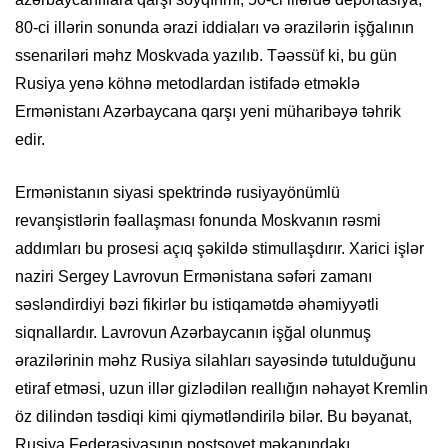
80-ci illərin sonunda ərazi iddiaları və ərazilərin işğalının
ssenariləri məhz Moskvada yazılıb. Təəssüf ki, bu gün
Rusiya yenə köhnə metodlardan istifadə etməklə
Ermənistanı Azərbaycana qarşı yeni müharibəyə təhrik
edir.
Ermənistanın siyasi spektrində rusiyayönümlü
revanşistlərin fəallaşması fonunda Moskvanın rəsmi
addımları bu prosesi açıq şəkildə stimullaşdırır. Xarici işlər
naziri Sergey Lavrovun Ermənistana səfəri zamanı
səsləndirdiyi bəzi fikirlər bu istiqamətdə əhəmiyyətli
siqnallardır. Lavrovun Azərbaycanın işğal olunmuş
ərazilərinin məhz Rusiya silahları sayəsində tutulduğunu
etiraf etməsi, uzun illər gizlədilən reallığın nəhayət Kremlin
öz dilindən təsdiqi kimi qiymətləndirilə bilər. Bu bəyanat,
Rusiya Federasiyasının postsovet məkanındakı