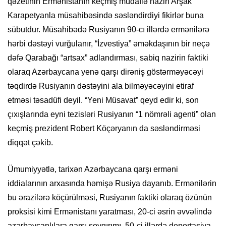
qəzetinin Ermənistanın keçmiş müdafiə naziri Arşak
Karapetyanla müsahibəsində səsləndirdiyi fikirlər buna
sübutdur. Müsahibədə Rusiyanın 90-cı illərdə ermənilərə
hərbi dəstəyi vurğulanır, “İzvestiya” əməkdaşının bir neçə
dəfə Qarabağı “artsax” adlandırması, sabiq nazirin faktiki
olaraq Azərbaycana yenə qarşı dirəniş göstərməyəcəyi
təqdirdə Rusiyanın dəstəyini ala bilməyəcəyini etiraf
etməsi təsadüfi deyil. “Yeni Müsavat” qeyd edir ki, son
çıxışlarında eyni tezisləri Rusiyanın “1 nömrəli agenti” olan
keçmiş prezident Robert Köçəryanın da səsləndirməsi
diqqət çəkib.
Ümumiyyətlə, tarixən Azərbaycana qarşı erməni
iddialarının arxasında həmişə Rusiya dayanıb. Ermənilərin
bu ərazilərə köçürülməsi, Rusiyanın faktiki olaraq özünün
proksisi kimi Ermənistanı yaratması, 20-ci əsrin əvvəlində
azərbaycanlılara qarşı soyqırımı, 50-ci illərdə deportasiya,