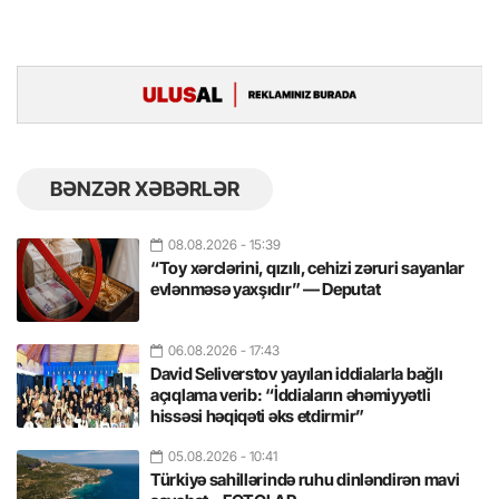
BƏNZƏR XƏBƏRLƏR
08.08.2026
- 15:39
“Toy xərclərini, qızılı, cehizi zəruri sayanlar
evlənməsə yaxşıdır” — Deputat
06.08.2026
- 17:43
David Seliverstov yayılan iddialarla bağlı
açıqlama verib: “İddiaların əhəmiyyətli
hissəsi həqiqəti əks etdirmir”
05.08.2026
- 10:41
Türkiyə sahillərində ruhu dinləndirən mavi