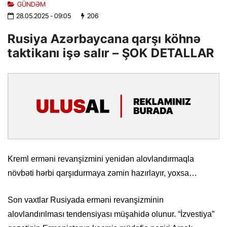
GÜNDƏM
28.05.2025
- 09:05
206
Rusiya Azərbaycana qarşı köhnə
taktikanı işə salır – ŞOK DETALLAR
Kreml erməni revanşizmini yenidən alovlandırmaqla
növbəti hərbi qarşıdurmaya zəmin hazırlayır, yoxsa…
Son vaxtlar Rusiyada erməni revanşizminin
alovlandırılması tendensiyası müşahidə olunur. “İzvestiya”