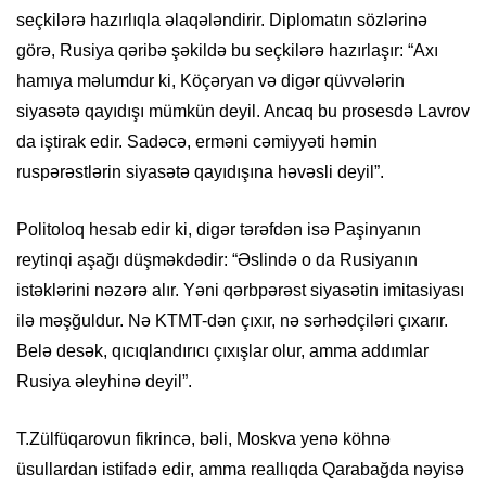
seçkilərə hazırlıqla əlaqələndirir. Diplomatın sözlərinə
görə, Rusiya qəribə şəkildə bu seçkilərə hazırlaşır: “Axı
hamıya məlumdur ki, Köçəryan və digər qüvvələrin
siyasətə qayıdışı mümkün deyil. Ancaq bu prosesdə Lavrov
da iştirak edir. Sadəcə, erməni cəmiyyəti həmin
ruspərəstlərin siyasətə qayıdışına həvəsli deyil”.
Politoloq hesab edir ki, digər tərəfdən isə Paşinyanın
reytinqi aşağı düşməkdədir: “Əslində o da Rusiyanın
istəklərini nəzərə alır. Yəni qərbpərəst siyasətin imitasiyası
ilə məşğuldur. Nə KTMT-dən çıxır, nə sərhədçiləri çıxarır.
Belə desək, qıcıqlandırıcı çıxışlar olur, amma addımlar
Rusiya əleyhinə deyil”.
T.Zülfüqarovun fikrincə, bəli, Moskva yenə köhnə
üsullardan istifadə edir, amma reallıqda Qarabağda nəyisə