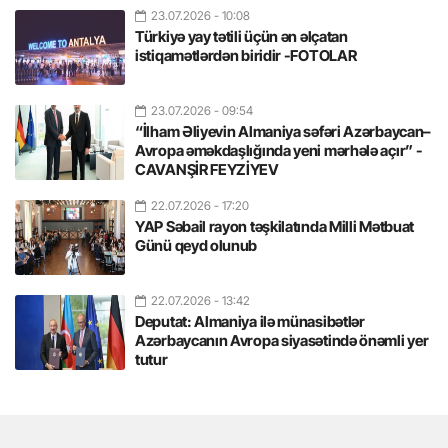
23.07.2026
- 10:08
Türkiyə yay tətili üçün ən əlçatan
istiqamətlərdən biridir -FOTOLAR
23.07.2026
- 09:54
“İlham Əliyevin Almaniya səfəri Azərbaycan–
Avropa əməkdaşlığında yeni mərhələ açır” -
CAVANŞİR FEYZİYEV
22.07.2026
- 17:20
YAP Səbail rayon təşkilatında Milli Mətbuat
Günü qeyd olunub
22.07.2026
- 13:42
Deputat: Almaniya ilə münasibətlər
Azərbaycanın Avropa siyasətində önəmli yer
tutur