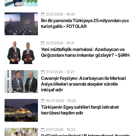
31.07.2026
- 16:43
İlin ilk yarısında Türkiyəyə 25 milyondan çox
turist gəlib – FOTOLAR
31.07.2026
- 15:31
Yeni müttəfiqlik mərhələsi: Azərbaycan və
Qırğızıstanı hansı imkanlar gözləyir? – ŞƏRH
31.07.2026
- 12:27
Cavanşir Feyziyev: Azərbaycan ilə Mərkəzi
Asiya ölkələri arasında əlaqələr sürətlə
inkişaf edir
30.07.2026
- 10:28
Türkiyənin Egey sahilləri fərqli istirahət
təcrübəsi təqdim edir
27.07.2026
- 10:23
GoTürkiye layihələri US International Awards