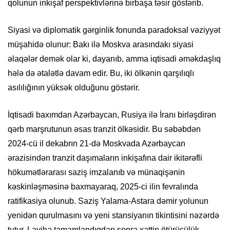
qolunun inkişaf perspektivlərinə birbaşa təsir göstərib.
Siyasi və diplomatik gərginlik fonunda paradoksal vəziyyət
müşahidə olunur: Bakı ilə Moskva arasındakı siyasi
əlaqələr demək olar ki, dayanıb, amma iqtisadi əməkdaşlıq
hələ də ətalətlə davam edir. Bu, iki ölkənin qarşılıqlı
asılılığının yüksək olduğunu göstərir.
İqtisadi baxımdan Azərbaycan, Rusiya ilə İranı birləşdirən
qərb marşrutunun əsas tranzit ölkəsidir. Bu səbəbdən
2024-cü il dekabrın 21-də Moskvada Azərbaycan
ərazisindən tranzit daşımaların inkişafına dair ikitərəfli
hökumətlərarası saziş imzalanıb və münaqişənin
kəskinləşməsinə baxmayaraq, 2025-ci ilin fevralında
ratifikasiya olunub. Saziş Yalama-Astara dəmir yolunun
yenidən qurulmasını və yeni stansiyanın tikintisini nəzərdə
tutur. Layihə tamamlandıqdan sonra xəttin ötürücülük