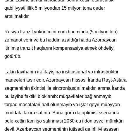
qabiliyyəti illik 5 milyondan 15 milyon tona qədər
artırılmalıdır.
Rusiya tranzit yükün minimum həcmində (5 milyon ton)
zəmanət verir və bu həddin azaldığı halda Azərbaycan
itirilmiş tranzit haqlarını kompensasiya etmək öhdəliyi
götürüb.
Lakin layihənin irəliləyişinə institusional və infrastruktur
maneələri təsir edir. Azərbaycan hissəsi İranda Rəşt-Astara
seqmentinin tikintisi ilə sinxronlaşdırılmalıdır, amma İranda
bu layihə faktiki bloklanıb: müqavilələr bağlanmayıb,
torpaq məsələləri həll olunmayıb və işlər qeyri-müəyyən
müddətə təxirə salınıb. Buna görə də optimist ssenaridə
belə xəttin tam işə salınması 2030-cu ildən əvvəl mümkün
deyil. Azərbaycan seqmentinin iqtisadi gəlirliliyi əsasən