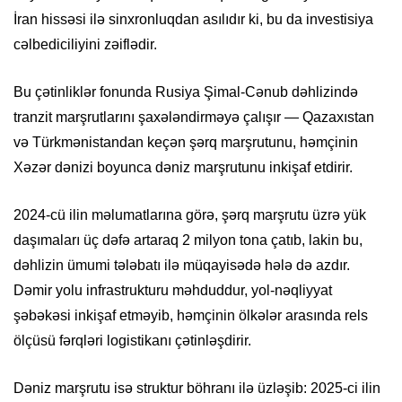
İran hissəsi ilə sinxronluqdan asılıdır ki, bu da investisiya
cəlbediciliyini zəiflədir.
Bu çətinliklər fonunda Rusiya Şimal-Cənub dəhlizində
tranzit marşrutlarını şaxələndirməyə çalışır — Qazaxıstan
və Türkmənistandan keçən şərq marşrutunu, həmçinin
Xəzər dənizi boyunca dəniz marşrutunu inkişaf etdirir.
2024-cü ilin məlumatlarına görə, şərq marşrutu üzrə yük
daşımaları üç dəfə artaraq 2 milyon tona çatıb, lakin bu,
dəhlizin ümumi tələbatı ilə müqayisədə hələ də azdır.
Dəmir yolu infrastrukturu məhduddur, yol-nəqliyyat
şəbəkəsi inkişaf etməyib, həmçinin ölkələr arasında rels
ölçüsü fərqləri logistikanı çətinləşdirir.
Dəniz marşrutu isə struktur böhranı ilə üzləşib: 2025-ci ilin