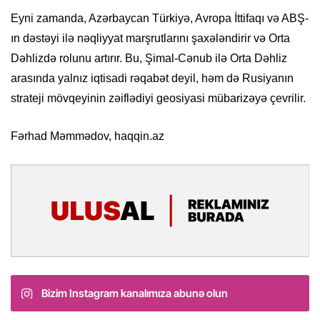
Eyni zamanda, Azərbaycan Türkiyə, Avropa İttifaqı və ABŞ-
ın dəstəyi ilə nəqliyyat marşrutlarını şaxələndirir və Orta
Dəhlizdə rolunu artırır. Bu, Şimal-Cənub ilə Orta Dəhliz
arasında yalnız iqtisadi rəqabət deyil, həm də Rusiyanın
strateji mövqeyinin zəiflədiyi geosiyasi mübarizəyə çevrilir.
Fərhad Məmmədov, haqqin.az
Bizim Instagram kanalımıza abunə olun