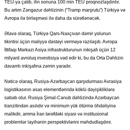
TEU-ya çatıb, ilin sonuna 100 min TEU proqnozlaşdırılır.
Bu artım Zəngəzur dəhlizinin (“Tramp marşrutu”) Türkiyə və
Avropa ilə birləşməsi ilə daha da sürətlənəcək.
Əlavə olaraq, Türkiyə Qars-Naxçıvan dəmir yolunun
tikintisi üçün maliyyə dəstəyi verməyə razılaşıb. Avropa
İttifaqı Mərkəzi Asiya infrastrukturunun inkişafı üçün 12
milyard avroluq investisiya vəd edir ki, bu da Orta Dəhlizin
davamlı inkişafına zəmin yaradır.
Nəticə olaraq, Rusiya-Azərbaycan qarşıdurması Avrasiya
logistikasının əsas elementlərində köklü dəyişikliklərə
səbəb olur. Rusiya Şimal-Cənub dəhlizində Azərbaycan
tranzitindən asılıdır və minimum yük ötürmə öhdəliyinə
malikdir, amma İran tərəfdəki siyasi və institusional
problemlər layihənin perspektivlərini məhdudlaşdırır.