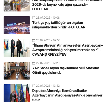
2026-da beynəlxalq uğur qazandı -
FOTOLAR
23.07.2026
- 10:08
Türkiyə yay tətili üçün ən əlçatan
istiqamətlərdən biridir -FOTOLAR
23.07.2026
- 09:54
“İlham Əliyevin Almaniya səfəri Azərbaycan–
Avropa əməkdaşlığında yeni mərhələ açır” -
CAVANŞİR FEYZİYEV
22.07.2026
- 17:20
YAP Səbail rayon təşkilatında Milli Mətbuat
Günü qeyd olunub
22.07.2026
- 13:42
Deputat: Almaniya ilə münasibətlər
Azərbaycanın Avropa siyasətində önəmli yer
tutur