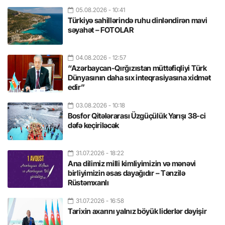
05.08.2026
- 10:41
Türkiyə sahillərində ruhu dinləndirən mavi
səyahət – FOTOLAR
04.08.2026
- 12:57
“Azərbaycan-Qırğızıstan müttəfiqliyi Türk
Dünyasının daha sıx inteqrasiyasına xidmət
edir”
03.08.2026
- 10:18
Bosfor Qitələrarası Üzgüçülük Yarışı 38-ci
dəfə keçiriləcək
31.07.2026
- 18:22
Ana dilimiz milli kimliyimizin və mənəvi
birliyimizin əsas dayağıdır – Tənzilə
Rüstəmxanlı
31.07.2026
- 16:58
Tarixin axarını yalnız böyük liderlər dəyişir