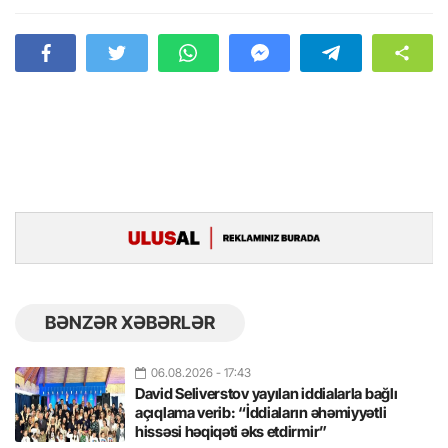
BƏNZƏR XƏBƏRLƏR
06.08.2026
- 17:43
David Seliverstov yayılan iddialarla bağlı
açıqlama verib: “İddiaların əhəmiyyətli
hissəsi həqiqəti əks etdirmir”