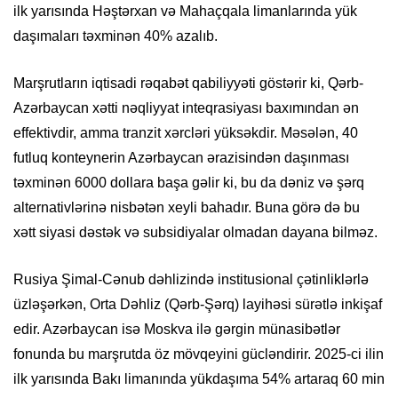
ilk yarısında Həştərxan və Mahaçqala limanlarında yük
daşımaları təxminən 40% azalıb.
Marşrutların iqtisadi rəqabət qabiliyyəti göstərir ki, Qərb-
Azərbaycan xətti nəqliyyat inteqrasiyası baxımından ən
effektivdir, amma tranzit xərcləri yüksəkdir. Məsələn, 40
futluq konteynerin Azərbaycan ərazisindən daşınması
təxminən 6000 dollara başa gəlir ki, bu da dəniz və şərq
alternativlərinə nisbətən xeyli bahadır. Buna görə də bu
xətt siyasi dəstək və subsidiyalar olmadan dayana bilməz.
Rusiya Şimal-Cənub dəhlizində institusional çətinliklərlə
üzləşərkən, Orta Dəhliz (Qərb-Şərq) layihəsi sürətlə inkişaf
edir. Azərbaycan isə Moskva ilə gərgin münasibətlər
fonunda bu marşrutda öz mövqeyini gücləndirir. 2025-ci ilin
ilk yarısında Bakı limanında yükdaşıma 54% artaraq 60 min