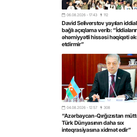
06.08.2026
- 17:43
112
David Seliverstov yayılan iddial
bağlı açıqlama verib: “İddiaları
əhəmiyyətli hissəsi həqiqəti ək
etdirmir”
04.08.2026
- 12:57
308
“Azərbaycan-Qırğızıstan müttəf
Türk Dünyasının daha sıx
inteqrasiyasına xidmət edir”