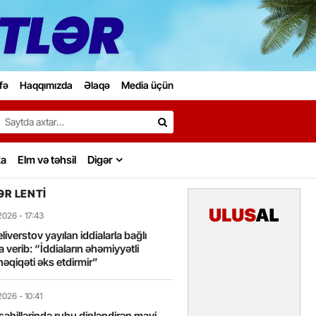
fə
Haqqımızda
Əlaqə
Media üçün
Search…
ka
Elm və təhsil
Digər
R LENTI
2026
- 17:43
liverstov yayılan iddialarla bağlı
 verib: “İddiaların əhəmiyyətli
həqiqəti əks etdirmir”
2026
- 10:41
sahillərində ruhu dinləndirən mavi