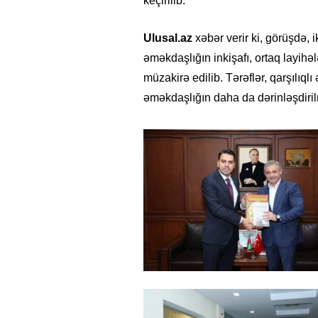
keçirilib.
Ulusal.az
xəbər verir ki, görüşdə,
əməkdaşlığın inkişafı, ortaq layihəl
müzakirə edilib. Tərəflər, qarşılıql
əməkdaşlığın daha da dərinləşdirilm