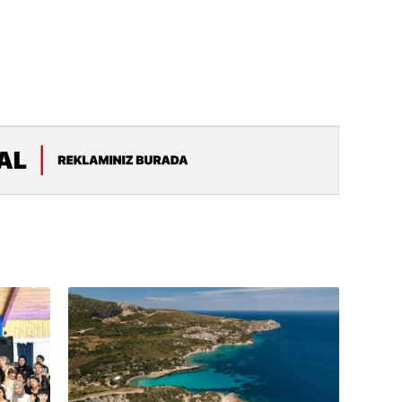
19.07.
Şuşa art
dialoq 
17.07.
Yeni dü
Türkiyə
15.07.
Albert R
təqdimat
15.07.
Türkiyə
yaxşı d
14.07.
Beynəlx