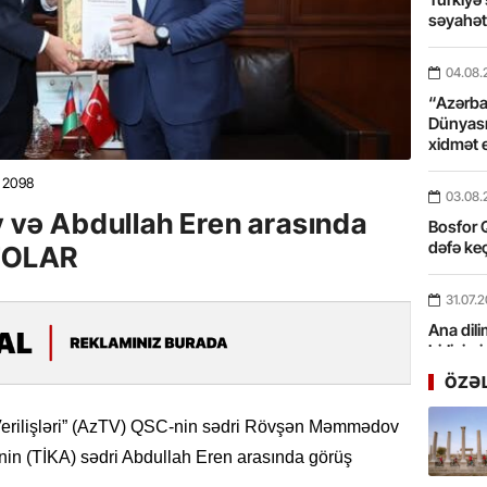
səyahə
04.08.
“Azərbay
Dünyası
xidmət 
2098
03.08.
ə Abdullah Eren arasında
Bosfor Q
dəfə keç
OTOLAR
31.07.
Ana dili
birliyim
Rüstəmx
ÖZƏ
31.07.
Verilişləri” (AzTV) QSC-nin sədri Rövşən Məmmədov
Tarixin 
iyinin (TİKA) sədri Abdullah Eren arasında görüş