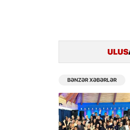
BƏNZƏR XƏBƏRLƏR