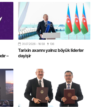
11.07.2
“İndiki
mənada 
10.07.
Ankara 
diploma
Deputa
31.07.2026
- 16:58
136
Tarixin axarını yalnız böyük liderlər
08.07.
dır –
dəyişir
Kapadoki
və Atçıl
olundu
07.07.
NATO-nu
ola bilə
07.07.