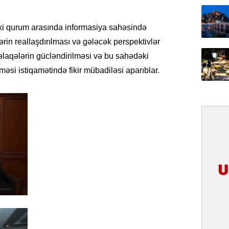
31.07.
İlin ilk
 iki qurum arasında informasiya sahəsində
çox tur
ərin reallaşdırılması və gələcək perspektivlər
ı əlaqələrin gücləndirilməsi və bu sahədəki
31.07.
əsi istiqamətində fikir mübadiləsi aparıblar.
Yeni mü
Qırğızıs
ŞƏRH
31.07.
Cavanşi
Asiya öl
inkişaf e
30.07.
Türkiyən
təcrübəs
27.07.