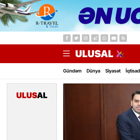
Gündəm
Dünya
Siyasət
İqtisad