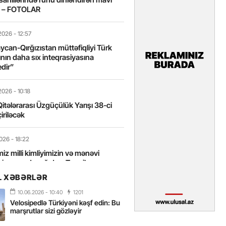
t – FOTOLAR
2026
- 12:57
can-Qırğızıstan müttəfiqliyi Türk
nın daha sıx inteqrasiyasına
edir”
2026
- 10:18
itələrarası Üzgüçülük Yarışı 38-ci
iriləcək
2026
- 18:22
miz milli kimliyimizin və mənəvi
izin əsas dayağıdır – Tənzilə
anlı
L XƏBƏRLƏR
10.06.2026
- 10:40
1201
2026
- 16:58
Velosipedlə Türkiyəni kəşf edin: Bu
axarını yalnız böyük liderlər dəyişir
marşrutlar sizi gözləyir