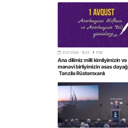
31.07.2026
- 18:22
1736
Ana dilimiz milli kimliyimizin və
mənəvi birliyimizin əsas dayağı
Tənzilə Rüstəmxanlı