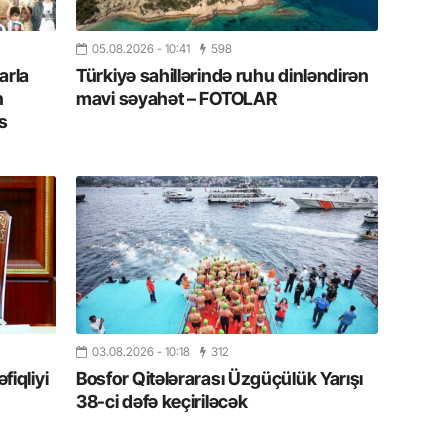
Azərbay
05.08.2026
- 10:41
598
14.07.
arla
Türkiyə sahillərində ruhu dinləndirən
Şuşa dü
mərkəzin
n
mavi səyahət – FOTOLAR
yazır
s
13.07.
Azərbay
siyasi a
13.07.
Cavanşi
Forumu 
hadisəd
03.08.2026
- 10:18
312
13.07.
iqliyi
Bosfor Qitələrarası Üzgüçülük Yarışı
İstirahə
38-ci dəfə keçiriləcək
olan bu