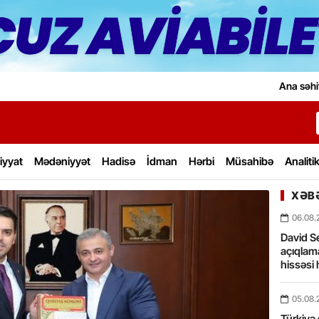
Ana səhi
iyyat
Mədəniyyət
Hadisə
İdman
Hərbi
Müsahibə
Analiti
XƏBƏ
06.08.
David Se
açıqlama
hissəsi 
05.08.
Türkiyə 