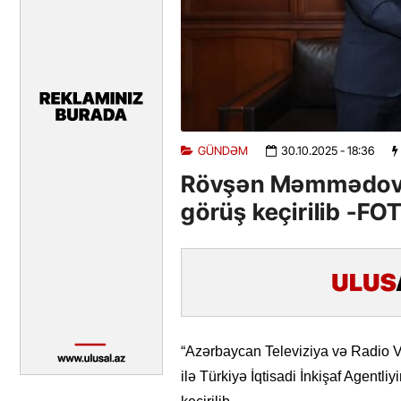
GÜNDƏM
30.10.2025
- 18:36
Rövşən Məmmədov v
görüş keçirilib -F
“Azərbaycan Televiziya və Radio 
ilə Türkiyə İqtisadi İnkişaf Agentl