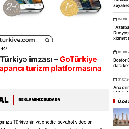
səyahə
04.08.
“Azərbay
Dünyası
xidmət 
443
03.08.
Türkiyə imzası –
GoTürkiye
Bosfor Q
dəfə keç
aparıcı turizm platformasına
31.07.
Ana dili
birliyim
Rüstəmx
ÖZƏ
31.07.
Tarixin 
şınıza Türkiyənin valehedici səyahət videoları