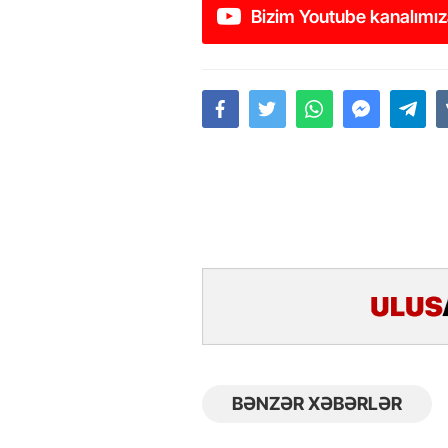
Bizim Youtube kanalımız
BƏNZƏR XƏBƏRLƏR