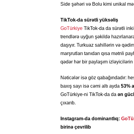
Side şəhəri və Bolu kimi unikal mək
TikTok-da sürətli yüksəliş
GoTürkiye
TikTok-da da sürətli ink
trendlərə uyğun şəkildə hazırlanar
daşıyır. Turkuaz sahillərin və qəd
marşrutları tanıdan qısa mətnli pay
qədər hər bir paylaşım izləyiciləri
Nəticələr isə göz qabağındadır: hes
baxış sayı isə cəmi altı ayda
53% a
26
- 11:12
749
14.05.2026
- 10:58
347
GoTürkiye-ni TikTok-da da
ən gücl
ycan onların çirkin oyununu
“ABŞ və Qərb Çinin daha da
çıxarıb.
- VİDEO
istəmir”- VİDEO
Instagram-da dominantlıq:
GoTü
birinə çevrilib