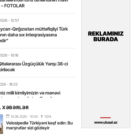
t – FOTOLAR
2026
- 12:57
can-Qırğızıstan müttəfiqliyi Türk
nın daha sıx inteqrasiyasına
edir”
2026
- 10:18
itələrarası Üzgüçülük Yarışı 38-ci
iriləcək
2026
- 18:22
miz milli kimliyimizin və mənəvi
izin əsas dayağıdır – Tənzilə
anlı
L XƏBƏRLƏR
10.06.2026
- 10:40
1204
2026
- 16:58
Velosipedlə Türkiyəni kəşf edin: Bu
axarını yalnız böyük liderlər dəyişir
marşrutlar sizi gözləyir