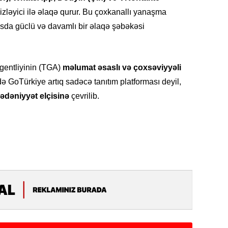
Azərbay
izləyici ilə əlaqə qurur. Bu çoxkanallı yanaşma
14.07.
sda güclü və davamlı bir əlaqə şəbəkəsi
Şuşa dü
mərkəzin
yazır
Agentliyinin (TGA)
məlumat əsaslı və çoxsəviyyəli
ə GoTürkiye artıq sadəcə tanıtım platforması deyil,
13.07.
ədəniyyət elçisinə
çevrilib.
Azərbay
siyasi a
13.07.
Cavanşi
Forumu 
hadisəd
13.07.
İstirahə
olan bu