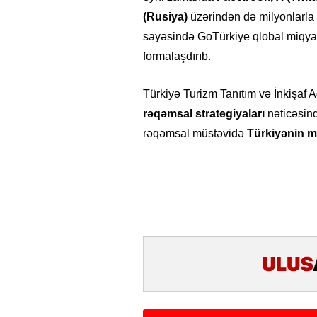
(Rusiya)
üzərindən də milyonlarla 
sayəsində GoTürkiye qlobal miqya
formalaşdırıb.
Türkiyə Turizm Tanıtım və İnkişaf 
rəqəmsal strategiyaları
nəticəsind
rəqəmsal müstəvidə
Türkiyənin m