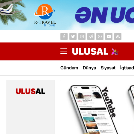
Gündəm
Dünya
Siyasət
İqtisad