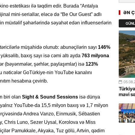
GoTürkiy
kino estetikası ilə təqdim edir. Burada “Antalya
Awards 
ƏN 
jinal mini-seriallar, eləcə də “Be Our Guest” adlı
-FOTOL
ənin müxtəlif şəhərlərində səyahət edən influenserlərin
GÜN
23.07.
Türkiyə 
istiqam
stəricilərlə müşahidə olunub: abunəçilərin sayı
146%
yüksəlib, baxış sayı isə cəmi altı ayda
763 milyona
23.07.
ər (bəyənmələr, şərhlər, paylaşımlar) isə
123%
“İlham Ə
u nəticələr GoTürkiye-nin YouTube kanalını
Azərbay
mərhələ
anıtım hesabına çevirib.
05.08.
Türkiyə
22.07.
mavi s
n biri olan
Sight & Sound Sessions
isə dünya
YAP Səba
yalnız YouTube-da 15,5 milyon baxış və 1,7 milyon
Günü q
ərçivəsində Andrea Vanzo, Einmusik, Sébastien
y, Chris Luno, Sezer Uysal, Korolova və Miss
22.07.
Deputat
çilər Pamukkale, Akyaka, Tuz gölü, Artvin, qədim