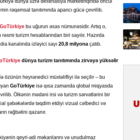
l. Türkiyə dünya üzrə destinasiya marketinqində öncül
31.07.
in rəqəmsal tanıtımında aparıcı gücə çevrilib.
İlin ilk
çox tur
GoTürkiye
bu uğurun əsas nümunəsidir. Artıq o,
 rəsmi turizm hesablarından biri sayılır. Hazırda
31.07.
Yeni mü
dia kanalında izləyici sayı
20,8 milyona
çatıb.
Qırğızıs
ŞƏRH
oTürkiye
dünya turizm tanıtımında zirvəyə yüksəlir
31.07.
özünün heyranedici müxtəlifliyi ilə seçilir – bu
Cavanşi
Asiya öl
şıyan
GoTürkiye
isə qısa zamanda qlobal miqyasda
inkişaf e
rilib. Ölkənin mədəni irsi və turizm sərvətlərini bir
ial şəbəkələrdə təqdim etdiyi vizual cəlbedici və
30.07.
ın rəğbətini qazanır.
Türkiyən
təcrübəs
27.07.
kiyənin qeyri-adi məkanlarını və unudulmaz