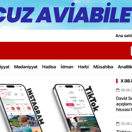
Ana səhi
iyyat
Mədəniyyət
Hadisə
İdman
Hərbi
Müsahibə
Analiti
XƏBƏ
06.08.
David Se
açıqlama
hissəsi 
05.08.
Türkiyə 