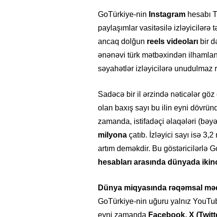
GoTürkiye-nin
Instagram
hesabı Tü
paylaşımlar vasitəsilə izləyicilərə 
ancaq dolğun
reels videoları
bir d
ənənəvi türk mətbəxindən ilhamlan
səyahətlər izləyicilərə unudulmaz 
Sadəcə bir il ərzində nəticələr göz
olan baxış sayı bu ilin eyni dövrü
zamanda, istifadəçi əlaqələri (bəy
milyona
çatıb. İzləyici sayı isə 3,
artım deməkdir. Bu göstəricilərlə 
hesabları arasında dünyada ikinc
Dünya miqyasında rəqəmsal mədə
GoTürkiye-nin uğuru yalnız YouTub
eyni zamanda
Facebook, X (Twitt