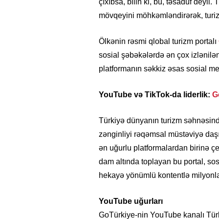
çıxıbsa, bilin ki, bu, təsadüf deyi
mövqeyini möhkəmləndirərək, turizm
Ölkənin rəsmi qlobal turizm portalı
sosial şəbəkələrdə ən çox izlənilən
platformanın səkkiz əsas sosial me
YouTube və TikTok-da liderlik:
G
Türkiyə dünyanın turizm səhnəsində 
zənginliyi rəqəmsal müstəviyə da
ən uğurlu platformalardan birinə çev
dam altında toplayan bu portal, sos
hekayə yönümlü kontentlə milyonlar
YouTube uğurları
GoTürkiye-nin YouTube kanalı Tür