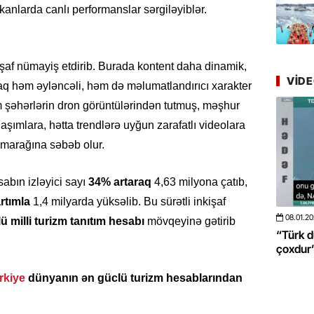
Azərbay
anlarda canlı performanslar sərgiləyiblər.
yer tutu
22.07.
işaf nümayiş etdirib. Burada kontent daha dinamik,
“Əkinçi
VID
mühitin
aq həm əyləncəli, həm də məlumatlandırıcı xarakter
im şəhərlərin dron görüntülərindən tutmuş, məşhur
21.07.
laşımlara, hətta trendlərə uyğun zarafatlı videolara
Tənzilə R
n marağına səbəb olur.
mətbuat
abın izləyici sayı
34% artaraq
4,63 milyona çatıb,
20.07.
rtımla
1,4 milyarda yüksəlib. Bu sürətli inkişaf
Cavanşi
Üstellə
08.01.2026
- 10:50
424
20.06.2
ü milli turizm tanıtım hesabı
mövqeyinə gətirib
 böyüməsini
“Türk dünyası ilə bağlı görüləcək işlər
“Azərba
çoxdur” -VİDEO
pozdu”
20.07.
Türkiyə
rkiye
dünyanın ən güclü turizm hesablarından
Antalya
turistlər