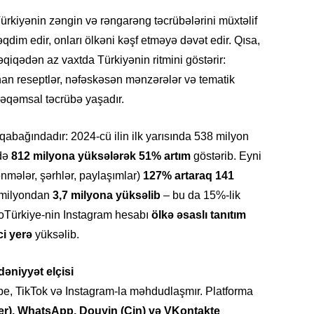
19.07.
rkiyənin zəngin və rəngarəng təcrübələrini müxtəlif
Şuşa art
təqdim edir, onları ölkəni kəşf etməyə dəvət edir. Qısa,
dialoq 
əqiqədən az vaxtda Türkiyənin ritmini göstərir:
an reseptlər, nəfəskəsən mənzərələr və tematik
17.07.
rəqəmsal təcrübə yaşadır.
Yeni dü
Türkiyə
 qabağındadır: 2024-cü ilin ilk yarısında 538 milyon
15.07.
ndə
812 milyona yüksələrək 51% artım
göstərib. Eyni
Albert R
ənmələr, şərhlər, paylaşımlar)
127% artaraq 141
təqdimat
2 milyondan
3,7 milyona yüksəlib
– bu da 15%-lik
GoTürkiye-nin Instagram hesabı
ölkə əsaslı tanıtım
15.07.
Türkiyə
i yerə
yüksəlib.
yaxşı d
niyyət elçisi
14.07.
e, TikTok və Instagram-la məhdudlaşmır. Platforma
Beynəlx
er), WhatsApp, Douyin (Çin) və VKontakte