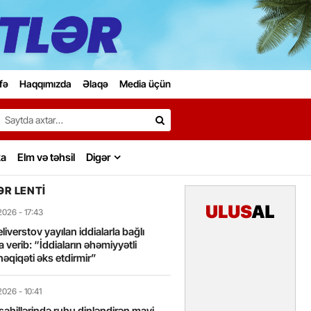
fə
Haqqımızda
Əlaqə
Media üçün
Search…
ka
Elm və təhsil
Digər
R LENTI
2026
- 17:43
liverstov yayılan iddialarla bağlı
 verib: “İddiaların əhəmiyyətli
həqiqəti əks etdirmir”
2026
- 10:41
sahillərində ruhu dinləndirən mavi