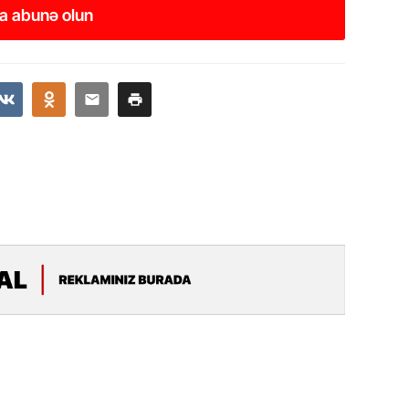
a abunə olun
11.07.2
“İndiki
mənada 
10.07.
Ankara 
diploma
Deputa
08.07.
Kapadoki
və Atçıl
olundu
07.07.
NATO-nu
ola bilə
07.07.