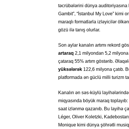
təcrübələrini dünya auditoriyasına 
Gambit”, “İstanbul My Love” kimi ori
maraqlı formatlarla izləyicilər ölk
gözü ilə tanış olurlar.
Son aylar kanalın artımı rekord gö
artaraq
2,1 milyondan 5,2 milyona 
çataraq 55% artım göstərib. Əlaqəl
yüksələrək
122,6 milyona çatıb. B
platformada ən güclü milli turizm t
Kanalın ən səs-küylü layihələrində
miqyasında böyük maraq toplayıb: 
saat izlənmə qazanıb. Bu layihə ç
Léger, Oliver Koletzki, Kadebostan
Monique kimi dünya şöhrətli musiqi