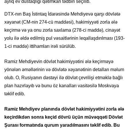
aylıq ev dustaqlığı qətimkan tədbiri seçilib.
DTX-nın Baş İstintaq İdarəsində Mehdiyevə qarşı dövlətə
xəyanət (CM-nin 274-cü maddəsi), hakimiyyəti zorla ələ
keçirmə və ya onu zorla saxlama (278-ci maddə), cinayət
yolu ilə əldə edilmiş pul vəsaitlərinin leqallaşdırılması (193-
1-ci maddə) ittihamları irəli sürülüb.
Ramiz Mehdiyevin dövlət hakimiyyətini ələ keçirməyə
yönələn əməllərinin və dövlətə xəyanətinin detalları məlum
olub. O, Rusiyanın dəstəyi ilə dövlət çevrilişi etməklə bağlı
plan hazırlayıb və bunu öz kanalları vasitəsilə Moskvaya
təklif edib.
Ramiz Mehdiyev planında dövlət hakimiyyətini zorla ələ
keçirdikdən sonra keçid dövrü üçün müvəqqəti Dövlət
Şurası formatında qurum yaradılmasını təklif edib. Bu