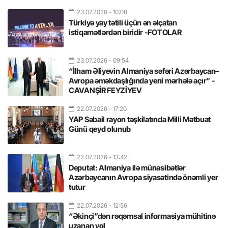
23.07.2026
- 10:08
Türkiyə yay tətili üçün ən əlçatan
istiqamətlərdən biridir -FOTOLAR
23.07.2026
- 09:54
“İlham Əliyevin Almaniya səfəri Azərbaycan–
Avropa əməkdaşlığında yeni mərhələ açır” -
CAVANŞİR FEYZİYEV
22.07.2026
- 17:20
YAP Səbail rayon təşkilatında Milli Mətbuat
Günü qeyd olunub
22.07.2026
- 13:42
Deputat: Almaniya ilə münasibətlər
Azərbaycanın Avropa siyasətində önəmli yer
tutur
22.07.2026
- 12:56
“Əkinçi”dən rəqəmsal informasiya mühitinə
uzanan yol