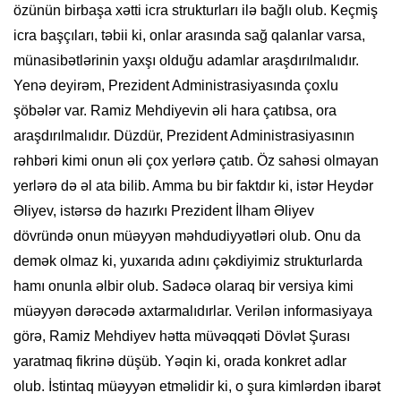
özünün birbaşa xətti icra strukturları ilə bağlı olub. Keçmiş
icra başçıları, təbii ki, onlar arasında sağ qalanlar varsa,
münasibətlərinin yaxşı olduğu adamlar araşdırılmalıdır.
Yenə deyirəm, Prezident Administrasiyasında çoxlu
şöbələr var. Ramiz Mehdiyevin əli hara çatıbsa, ora
araşdırılmalıdır. Düzdür, Prezident Administrasiyasının
rəhbəri kimi onun əli çox yerlərə çatıb. Öz sahəsi olmayan
yerlərə də əl ata bilib. Amma bu bir faktdır ki, istər Heydər
Əliyev, istərsə də hazırkı Prezident İlham Əliyev
dövründə onun müəyyən məhdudiyyətləri olub. Onu da
demək olmaz ki, yuxarıda adını çəkdiyimiz strukturlarda
hamı onunla əlbir olub. Sadəcə olaraq bir versiya kimi
müəyyən dərəcədə axtarmalıdırlar. Verilən informasiyaya
görə, Ramiz Mehdiyev hətta müvəqqəti Dövlət Şurası
yaratmaq fikrinə düşüb. Yəqin ki, orada konkret adlar
olub. İstintaq müəyyən etməlidir ki, o şura kimlərdən ibarət