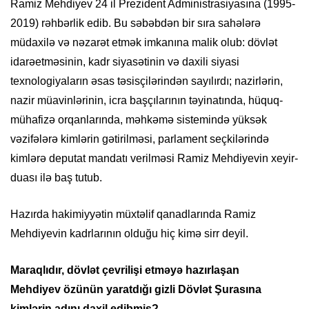
Ramiz Mehdiyev 24 il Prezident Administrasiyasına (1995-
2019) rəhbərlik edib. Bu səbəbdən bir sıra sahələrə
müdaxilə və nəzarət etmək imkanına malik olub: dövlət
idarəetməsinin, kadr siyasətinin və daxili siyasi
texnologiyaların əsas təsisçilərindən sayılırdı; nazirlərin,
nazir müavinlərinin, icra başçılarının təyinatında, hüquq-
mühafizə orqanlarında, məhkəmə sistemində yüksək
vəzifələrə kimlərin gətirilməsi, parlament seçkilərində
kimlərə deputat mandatı verilməsi Ramiz Mehdiyevin xeyir-
duası ilə baş tutub.
Hazırda hakimiyyətin müxtəlif qanadlarında Ramiz
Mehdiyevin kadrlarının olduğu hiç kimə sirr deyil.
Maraqlıdır, dövlət çevrilişi etməyə hazırlaşan
Mehdiyev özünün yaratdığı gizli Dövlət Şurasına
kimlərin adını daxil edibmiş?