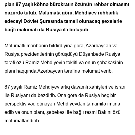
plan 87 yaşlı köhnə bürokratın özünün rəhbər olmasını
nəzərdə tutub. Məlumata görə, Mehdiyev rəhbərlik
edəcəyi Dövlət Şurasında təmsil olunacaq şəxslərlə
bağlı məlumatı da Rusiya ilə bölüşüb.
Məlumatlı mənbənin bildirdiyinə görə, Azərbaycan və
Rusiya prezidentlərinin görüşdüyü Düşənbədə Rusiya
tərəfi özü Ramiz Mehdiyevin təklifi və onun şəbəkəsinin
planı haqqında Azərbaycan tərəfinə məlumat verib.
87 yaşılı Ramiz Mehdiyev artıq davamlı xahişləri və israrı
ilə Rusiyanı da bezdirib. Ona görə də Rusiya heç bir
perspektiv vəd etməyən Mehdiyevdən tamamilə imtina
edib və onun planı, şəbəkəsi ilə bağlı rəsmi Bakını özü
məlumatlandırıb.