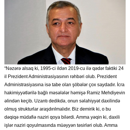
“Nəzərə alsaq ki, 1995-ci ildən 2019-cu ilə qədər faktiki 24
il Prezident Administrasiyasının rəhbəri olub. Prezident
Administrasiyasına isə tabe olan şöbələr çox saydadır. İcra
hakimiyyətlərilə bağlı məsələlər həmişə Ramiz Mehdiyevin
əlindən keçib. Uzantı dedikdə, onun səlahiyyət daxilində
olmuş strukturlar araşdırılmalıdır. Biz demirik ki, o bu
dəqiqə müdafiə naziri qoya bilərdi. Amma yəqin ki, daxili
işlər naziri qoyulmasında müəyyən təsirləri olub. Amma