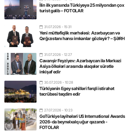
İlin ilk yarısında Türkiyəyə 25 milyondan çox
turist gəlib – FOTOLAR
31.07.2026
- 15:31
Yeni müttəfiqlik mərhələsi: Azərbaycan və
Qırğızıstanı hansı imkanlar gözləyir? – ŞƏRH
31.07.2026
- 12:27
Cavanşir Feyziyev: Azərbaycan ilə Mərkəzi
Asiya ölkələri arasında əlaqələr sürətlə
inkişaf edir
30.07.2026
- 10:28
Türkiyənin Egey sahilləri fərqli istirahət
təcrübəsi təqdim edir
27.07.2026
- 10:23
GoTürkiye layihələri US International Awards
2026-da beynəlxalq uğur qazandı -
FOTOLAR