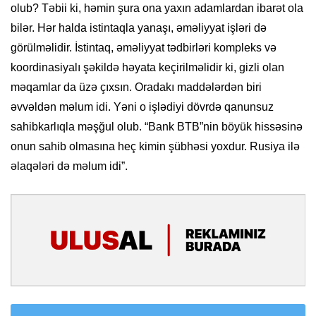
olub? Təbii ki, həmin şura ona yaxın adamlardan ibarət ola
bilər. Hər halda istintaqla yanaşı, əməliyyat işləri də
görülməlidir. İstintaq, əməliyyat tədbirləri kompleks və
koordinasiyalı şəkildə həyata keçirilməlidir ki, gizli olan
məqamlar da üzə çıxsın. Oradakı maddələrdən biri
əvvəldən məlum idi. Yəni o işlədiyi dövrdə qanunsuz
sahibkarlıqla məşğul olub. “Bank BTB”nin böyük hissəsinə
onun sahib olmasına heç kimin şübhəsi yoxdur. Rusiya ilə
əlaqələri də məlum idi”.