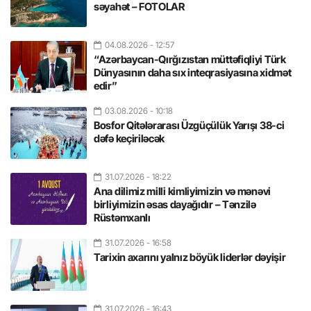
səyahət – FOTOLAR
04.08.2026
- 12:57
“Azərbaycan-Qırğızıstan müttəfiqliyi Türk
Dünyasının daha sıx inteqrasiyasına xidmət
edir”
03.08.2026
- 10:18
Bosfor Qitələrarası Üzgüçülük Yarışı 38-ci
dəfə keçiriləcək
31.07.2026
- 18:22
Ana dilimiz milli kimliyimizin və mənəvi
birliyimizin əsas dayağıdır – Tənzilə
Rüstəmxanlı
31.07.2026
- 16:58
Tarixin axarını yalnız böyük liderlər dəyişir
31.07.2026
- 16:43