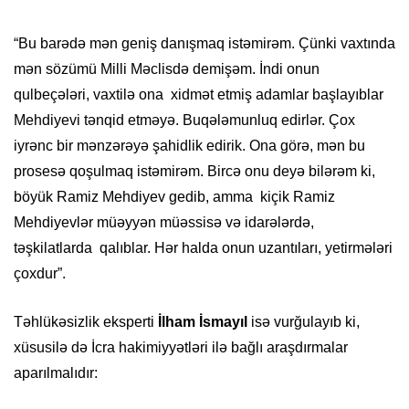
“Bu barədə mən geniş danışmaq istəmirəm. Çünki vaxtında
mən sözümü Milli Məclisdə demişəm. İndi onun
qulbeçələri, vaxtilə ona xidmət etmiş adamlar başlayıblar
Mehdiyevi tənqid etməyə. Buqələmunluq edirlər. Çox
iyrənc bir mənzərəyə şahidlik edirik. Ona görə, mən bu
prosesə qoşulmaq istəmirəm. Bircə onu deyə bilərəm ki,
böyük Ramiz Mehdiyev gedib, amma kiçik Ramiz
Mehdiyevlər müəyyən müəssisə və idarələrdə,
təşkilatlarda qalıblar. Hər halda onun uzantıları, yetirmələri
çoxdur”.
Təhlükəsizlik eksperti
İlham İsmayıl
isə vurğulayıb ki,
xüsusilə də İcra hakimiyyətləri ilə bağlı araşdırmalar
aparılmalıdır: