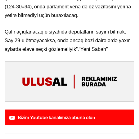
(124-30=94), onda parlament yenə də öz vəzifəsini yerinə
yetirə bilmədiyi üçün buraxılacaq.
Qalır açıqlanacaq o siyahıda deputatların sayını bilmək.
Say 29-u ötməyəcəksə, onda ancaq bəzi dairələrdə yaxın
aylarda əlavə seçki gözləməliyik”.“Yeni Sabah”
Bizim Youtube kanalımıza abunə olun