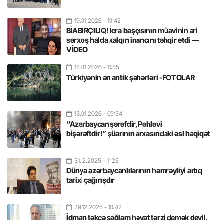
19.01.2026
- 10:42
BİABIRÇILIQ! İcra başçısının müavinin əri
sərxoş halda xalqın inancını təhqir etdi —
VİDEO
15.01.2026
- 11:55
Türkiyənin ən antik şəhərləri -FOTOLAR
13.01.2026
- 09:54
“Azərbaycan şərəfdir, Pəhləvi
bişərəftdir!” şüarının arxasındaki əsl həqiqət
31.12.2025
- 11:25
Dünya azərbaycanlılarının həmrəyliyi artıq
tarixi çağırışdır
29.12.2025
- 10:42
İdman təkcə sağlam həyat tərzi demək deyil,