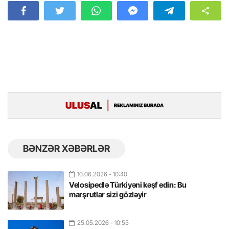
BƏNZƏR XƏBƏRLƏR
10.06.2026
- 10:40
Velosipedlə Türkiyəni kəşf edin: Bu
marşrutlar sizi gözləyir
25.05.2026
- 10:55