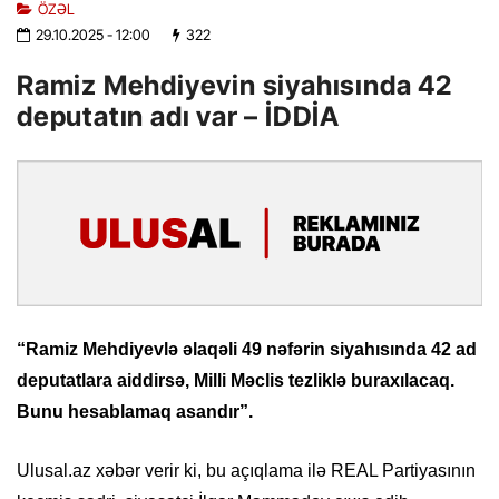
ÖZƏL
29.10.2025
- 12:00
322
Ramiz Mehdiyevin siyahısında 42
deputatın adı var – İDDİA
“Ramiz Mehdiyevlə əlaqəli 49 nəfərin siyahısında 42 ad
deputatlara aiddirsə, Milli Məclis tezliklə buraxılacaq.
Bunu hesablamaq asandır”.
Ulusal.az xəbər verir ki, bu açıqlama ilə REAL Partiyasının