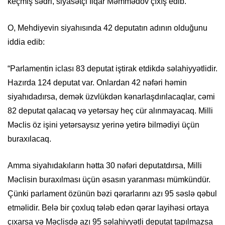
keçmiş sədri, siyasətçi İlqar Məmmədov çıxış edib.
O, Mehdiyevin siyahısında 42 deputatın adının olduğunu
iddia edib:
“Parlamentin iclası 83 deputat iştirak etdikdə səlahiyyətlidir.
Hazırda 124 deputat var. Onlardan 42 nəfəri həmin
siyahıdadırsa, demək üzvlükdən kənarlaşdırılacaqlar, cəmi
82 deputat qalacaq və yetərsay heç cür alınmayacaq. Milli
Məclis öz işini yetərsaysız yerinə yetirə bilmədiyi üçün
buraxılacaq.
Amma siyahıdakıların hətta 30 nəfəri deputatdırsa, Milli
Məclisin buraxılması üçün əsasın yaranması mümkündür.
Çünki parlament özünün bəzi qərarlarını azı 95 səslə qəbul
etməlidir. Belə bir çoxluq tələb edən qərar layihəsi ortaya
çıxarsa və Məclisdə azı 95 səlahiyyətli deputat tapılmazsa