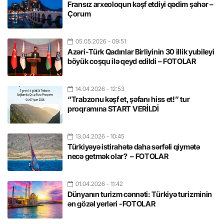
Fransız arxeoloqun kəşf etdiyi qədim şəhər –
Çorum
05.05.2026
- 09:51
Azəri-Türk Qadınlar Birliyinin 30 illik yubileyi
böyük coşqu ilə qeyd edildi – FOTOLAR
14.04.2026
- 12:53
“Trabzonu kəşf et, şəfanı hiss et!” tur
proqramına START VERİLDİ
13.04.2026
- 10:45
Türkiyəyə istirahətə daha sərfəli qiymətə
necə getmək olar? – FOTOLAR
01.04.2026
- 11:42
Dünyanın turizm cənnəti: Türkiyə turizminin
ən gözəl yerləri -FOTOLAR