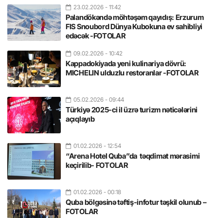
23.02.2026
- 11:42
Palandökəndə möhtəşəm qayıdış: Erzurum
FIS Snoubord Dünya Kubokuna ev sahibliyi
edəcək -FOTOLAR
09.02.2026
- 10:42
Kappadokiyada yeni kulinariya dövrü:
MICHELIN ulduzlu restoranlar -FOTOLAR
05.02.2026
- 09:44
Türkiyə 2025-ci il üzrə turizm nəticələrini
açıqlayıb
01.02.2026
- 12:54
“Arena Hotel Quba”da təqdimat mərasimi
keçirilib- FOTOLAR
01.02.2026
- 00:18
Quba bölgəsinə təftiş-infotur təşkil olunub –
FOTOLAR