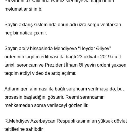
Prezident.az saytında Ramiz Mehdiyevlə bağlı bütün
məlumatlar silinib.
Saytın axtarış sistemində onun adı üzrə sorğu verilərkən
heç bir nəticə çıxmır.
Saytın arxiv hissəsində Mehdiyevə “Heydər Əliyev”
ordeninin təqdim edilməsi ilə bağlı 23 oktyabr 2019-cu il
tarixli sərəncam və Prezident İlham Əliyevin ordeni şəxsən
təqdim etdiyi video da artıq açılmır.
Adların geri alınması ilə bağlı sərəncam verilməsə də, bu,
prosesin başladığını göstərir. Rəsmi sərəncamın
məhkəmədən sonra veriləcəyi gözlənilir.
R.Mehdiyev Azərbaycan Respublikasının ən yüksək dövlət
təltiflərinə sahibdir.