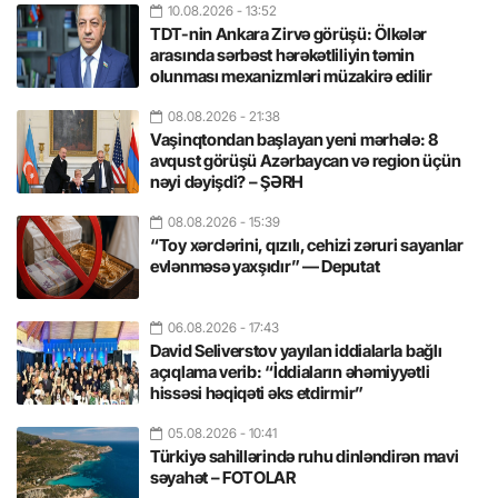
10.08.2026
- 13:52
TDT-nin Ankara Zirvə görüşü: Ölkələr
arasında sərbəst hərəkətliliyin təmin
olunması mexanizmləri müzakirə edilir
08.08.2026
- 21:38
Vaşinqtondan başlayan yeni mərhələ: 8
avqust görüşü Azərbaycan və region üçün
nəyi dəyişdi? – ŞƏRH
08.08.2026
- 15:39
“Toy xərclərini, qızılı, cehizi zəruri sayanlar
evlənməsə yaxşıdır” — Deputat
06.08.2026
- 17:43
David Seliverstov yayılan iddialarla bağlı
açıqlama verib: “İddiaların əhəmiyyətli
hissəsi həqiqəti əks etdirmir”
05.08.2026
- 10:41
Türkiyə sahillərində ruhu dinləndirən mavi
səyahət – FOTOLAR