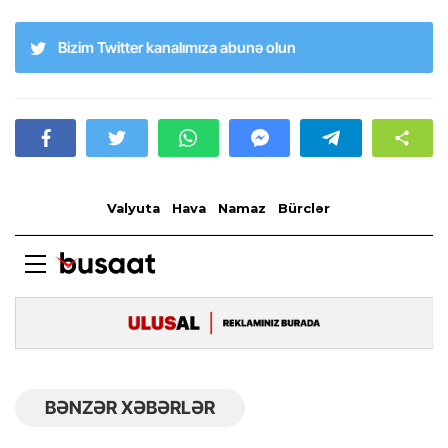
Bizim Twitter kanalımıza abunə olun
BƏNZƏR XƏBƏRLƏR