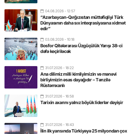
04.08.2026
- 12:57
“Azərbaycan-Qırğızıstan müttəfiqliyi Türk
Dünyasının daha sıx inteqrasiyasına xidmət
edir”
03.08.2026
- 10:18
Bosfor Qitələrarası Üzgüçülük Yarışı 38-ci
dəfə keçiriləcək
31.07.2026
- 18:22
Ana dilimiz milli kimliyimizin və mənəvi
birliyimizin əsas dayağıdır – Tənzilə
Rüstəmxanlı
31.07.2026
- 16:58
Tarixin axarını yalnız böyük liderlər dəyişir
31.07.2026
- 16:43
İlin ilk yarısında Türkiyəyə 25 milyondan çox