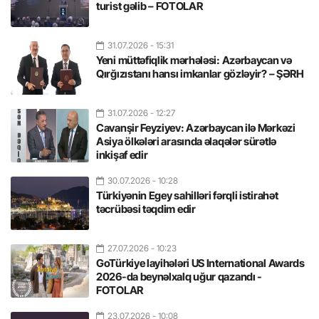
turist gəlib – FOTOLAR
31.07.2026
- 15:31
Yeni müttəfiqlik mərhələsi: Azərbaycan və
Qırğızıstanı hansı imkanlar gözləyir? – ŞƏRH
31.07.2026
- 12:27
Cavanşir Feyziyev: Azərbaycan ilə Mərkəzi
Asiya ölkələri arasında əlaqələr sürətlə
inkişaf edir
30.07.2026
- 10:28
Türkiyənin Egey sahilləri fərqli istirahət
təcrübəsi təqdim edir
27.07.2026
- 10:23
GoTürkiye layihələri US International Awards
2026-da beynəlxalq uğur qazandı -
FOTOLAR
23.07.2026
- 10:08