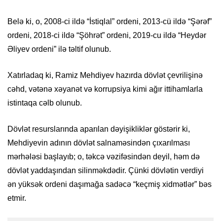
Belə ki, o, 2008-ci ildə “İstiqlal” ordeni, 2013-cü ildə “Şərəf”
ordeni, 2018-ci ildə “Şöhrət” ordeni, 2019-cu ildə “Heydər
Əliyev ordeni” ilə təltif olunub.
Xatırladaq ki, Ramiz Mehdiyev hazırda dövlət çevrilişinə
cəhd, vətənə xəyanət və korrupsiya kimi ağır ittihamlarla
istintaqa cəlb olunub.
Dövlət resurslarında aparılan dəyişikliklər göstərir ki,
Mehdiyevin adının dövlət salnaməsindən çıxarılması
mərhələsi başlayıb; o, təkcə vəzifəsindən deyil, həm də
dövlət yaddaşından silinməkdədir. Çünki dövlətin verdiyi
ən yüksək ordeni daşımağa sadəcə “keçmiş xidmətlər” bəs
etmir.