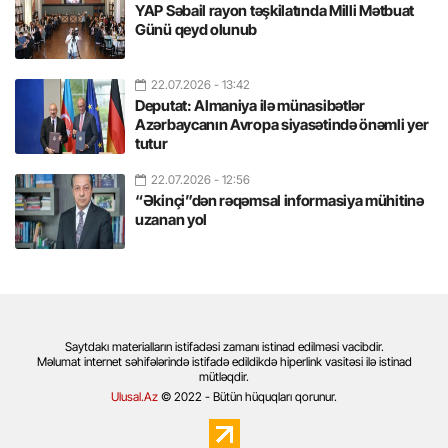
YAP Səbail rayon təşkilatında Milli Mətbuat
Günü qeyd olunub
22.07.2026
- 13:42
Deputat: Almaniya ilə münasibətlər
Azərbaycanın Avropa siyasətində önəmli yer
tutur
22.07.2026
- 12:56
“Əkinçi”dən rəqəmsal informasiya mühitinə
uzanan yol
Saytdakı materialların istifadəsi zamanı istinad edilməsi vacibdir.
Məlumat internet səhifələrində istifadə edildikdə hiperlink vasitəsi ilə istinad
mütləqdir.
Ulusal.Az
© 2022 - Bütün hüquqları qorunur.