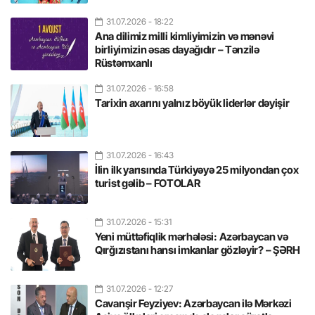
31.07.2026
- 18:22
Ana dilimiz milli kimliyimizin və mənəvi
birliyimizin əsas dayağıdır – Tənzilə
Rüstəmxanlı
31.07.2026
- 16:58
Tarixin axarını yalnız böyük liderlər dəyişir
31.07.2026
- 16:43
İlin ilk yarısında Türkiyəyə 25 milyondan çox
turist gəlib – FOTOLAR
31.07.2026
- 15:31
Yeni müttəfiqlik mərhələsi: Azərbaycan və
Qırğızıstanı hansı imkanlar gözləyir? – ŞƏRH
31.07.2026
- 12:27
Cavanşir Feyziyev: Azərbaycan ilə Mərkəzi