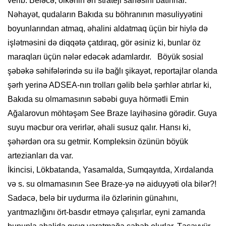
verib. Beləcə, ölkənin ən strateji sahəsini batırırlar.
Nəhayət, qudaların Bakıda su böhranının məsuliyyətini
boyunlarından atmaq, əhalini aldatmaq üçün bir hiylə də
işlətməsini də diqqətə çatdıraq, gör əsiniz ki, bunlar öz
maraqları üçün nələr edəcək adamlardır. Böyük sosial
şəbəkə səhifələrində su ilə bağlı şikayət, reportajlar olanda
şərh yerinə ADSEA-nın trolları gəlib belə şərhlər atırlar ki,
Bakıda su olmamasının səbəbi guya hörmətli Emin
Ağalarovun möhtəşəm See Braze layihəsinə görədir. Guya
suyu məcbur ora verirlər, əhali susuz qalır. Hansı ki,
şəhərdən ora su getmir. Kompleksin özünün böyük
artezianları da var.
İkincisi, Lökbatanda, Yasamalda, Sumqayıtda, Xırdalanda
və s. su olmamasının See Braze-yə nə aiduyyəti ola bilər?!
Sadəcə, belə bir uydurma ilə özlərinin günahını,
yarıtmazlığını ört-basdır etməyə çalışırlar, eyni zamanda