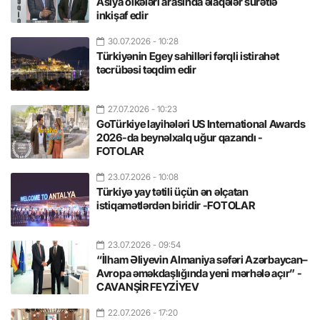
Asiya ölkələri arasında əlaqələr sürətlə
inkişaf edir
30.07.2026
- 10:28
Türkiyənin Egey sahilləri fərqli istirahət
təcrübəsi təqdim edir
27.07.2026
- 10:23
GoTürkiye layihələri US International Awards
2026-da beynəlxalq uğur qazandı -
FOTOLAR
23.07.2026
- 10:08
Türkiyə yay tətili üçün ən əlçatan
istiqamətlərdən biridir -FOTOLAR
23.07.2026
- 09:54
“İlham Əliyevin Almaniya səfəri Azərbaycan–
Avropa əməkdaşlığında yeni mərhələ açır” -
CAVANŞİR FEYZİYEV
22.07.2026
- 17:20