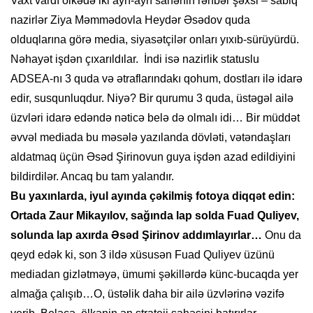
Vaxt vardı ölkədə iki ayrı-ayrı sahənin rəhbər şəxsi – sabiq
nazirlər Ziya Məmmədovla Heydər Əsədov quda
olduqlarına görə media, siyasətçilər onları yıxıb-sürüyürdü.
Nəhayət işdən çıxarıldılar. İndi isə nazirlik statuslu
ADSEA-nı 3 quda və ətraflarındakı qohum, dostları ilə idarə
edir, susqunluqdur. Niyə? Bir qurumu 3 quda, üstəgəl ailə
üzvləri idarə edəndə nəticə belə də olmalı idi… Bir müddət
əvvəl mediada bu məsələ yazılanda dövləti, vətəndaşları
aldatmaq üçün Əsəd Şirinovun guya işdən azad edildiyini
bildirdilər. Ancaq bu tam yalandır.
Bu yaxınlarda, iyul ayında çəkilmiş fotoya diqqət edin:
Ortada Zaur Mikayılov, sağında lap solda Fuad Quliyev,
solunda lap axırda Əsəd Şirinov addımlayırlar…
Onu da
qeyd edək ki, son 3 ildə xüsusən Fuad Quliyev üzünü
mediadan gizlətməyə, ümumi şəkillərdə künc-bucaqda yer
almağa çalışıb…O, üstəlik daha bir ailə üzvlərinə vəzifə