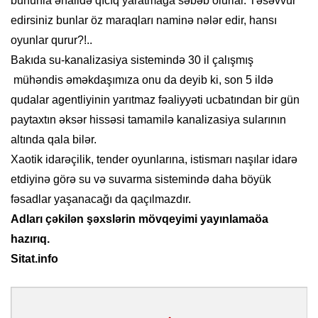
bununla əhalidə qıcıq yaratmağa səbəb olurlar. Təsəvvür
edirsiniz bunlar öz maraqları naminə nələr edir, hansı
oyunlar qurur?!..
Bakıda su-kanalizasiya sistemində 30 il çalışmış
mühəndis əməkdaşımıza onu da deyib ki, son 5 ildə
qudalar agentliyinin yarıtmaz fəaliyyəti ucbatından bir gün
paytaxtın əksər hissəsi tamamilə kanalizasiya sularının
altında qala bilər.
Xaotik idarəçilik, tender oyunlarına, istismarı naşılar idarə
etdiyinə görə su və suvarma sistemində daha böyük
fəsadlar yaşanacağı da qaçılmazdır.
Adları çəkilən şəxslərin mövqeyimi yayınlamaöa
hazırıq.
Sitat.info