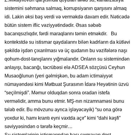
sistemini səhmana salmaq, korrupsiyanın qarşısını almaq
idi. Lakin əksi baş verdi və verməkdə davam edir. Nəticədə
bütün sistem iflic vəziyyətindədir. Əsas səbəb
bacarıqsızlıqdır, fərdi maraqlarını təmin etməkdir. Bu
kontekstdə su istismar qaydalarını bilən kadrların da kütləvi
şəkildə işdən çıxarılması və üç qudanın bu vəzifələrə naşı
qohum-dost-tanışlarını yığmalarıdır. Onların su sistemindən
anlayışı, bacarığı, təcrübəsi elə ADSEA sözçüsü Ceyhun
Musaoğlunun (yeri gəlmişkən, bu adam ictimaiyyət
nümayəndəsi kimi Mətbuat Şurasının İdarə Heyətinin üzvü
“seçilmişdi”. Məmur olduqdan sonra oradan istefa
verməlidir, amma bunu etmir. MŞ-nın nizamnaməsi bunu
tələb edir. Bu mövzunu ayrıca işləyəcəyik) “su ona görə
yoxdur ki, hamı krantı eyni vaxtda açır” kimi “dahi kəşfi”
səviyyəsindən o tərəfə keçmir…
Su sistemlərinin istismarından başı çıxmayan dost,