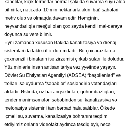
kəndlilər, kiçik fermerlər normal şəkildə suvarma suyu əldə
bilmirlər, nəticədə 10 min hektarlarla əkin, bağ sahələri
məhv olub və olmaqda davam edir. Həmçinin,
heyvandarlıqla məşğul olan çox sayda kəndli mal-qaraya
doyunca su verə bilmir.
Eyni zamanda xüsusən Bakıda kanalizasiya və drenaj
sistemləri də faktiki iflic durumdadır. Bir çox ərazilərdə
çoxmənzilli binaların isə zirzəmisi çirkab suları ilə doludur.
Yüz minlərlə insan antisanitariya vəziyyətində yaşayır.
Dövlət Su Ehtiyatları Agentliyi (ADSEA) “başbilənləri” və
trolları isə uydurma “səbəblər” səsləndirib vətəndaşları
aldadır. Əslində, öz bacarıqsızlıqları, qohumbazlıqları,
tender mənimsəmələri səbəbindən su, kanalizasiya və
melorasiya sistemini tam bərbad hala salıblar. Ölkədə
içməli su, suvarma, kanalizasiya böhranını təqdim
etdiyimiz onlarla videofakt aydınca təsdiqləyir, necə