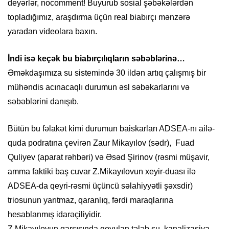
deyərlər, nocomment! Buyurub sosial şəbəkələrdən
topladığımız, araşdırma üçün real biabırçı mənzərə
yaradan videolara baxın.
İndi isə keçək bu biabırçılıqların səbəblərinə…
Əməkdaşımıza su sistemində 30 ildən artıq çalışmış bir
mühəndis acınacaqlı durumun əsl səbəkarlarını və
səbəblərini danışıb.
Bütün bu fəlakət kimi durumun baiskarları ADSEA-nı ailə-
quda podratına çevirən Zaur Mikayılov (sədr), Fuad
Quliyev (aparat rəhbəri) və Əsəd Şirinov (rəsmi müşavir,
amma faktiki baş cuvar Z.Mikayılovun xeyir-duası ilə
ADSEA-da qeyri-rəsmi üçüncü səlahiyyətli şəxsdir)
triosunun yarıtmaz, qaranlıq, fərdi maraqlarına
hesablanmış idarəçiliyidir.
Z.Mikayılovun qarşısında qoyulan tələb su, kanalizasiya