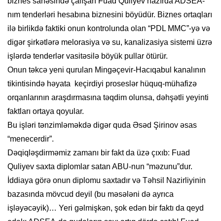
biznes sahəsində çalışan Fuad Quliyev hazırda ADSEA-
nım tenderləri hesabına biznesini böyüdür. Biznes ortaqları
ilə birlikdə faktiki onun kontrolunda olan “PDL MMC”-yə və
digər şirkətlərə melorasiya və su, kanalizasiya sistemi üzrə
işlərdə tenderlər vasitəsilə böyük pullar ötürür.
Onun təkcə yeni qurulan Mingəçevir-Hacıqabul kanalının
tikintisində həyata keçirdiyi proseslər hüquq-mühafizə
orqanlarının araşdırmasına təqdim olunsa, dəhşətli yeyinti
faktları ortaya qoyular.
Bu işləri tənzimləməkdə digər quda Əsəd Şirinov əsas
“menecerdir”.
Dəqiqləşdirməmiz zamanı bir fakt da üzə çıxıb: Fuad
Quliyev saxta diplomlar satan ABU-nun “məzunu”dur.
İddiaya görə onun diplomu saxtadır və Təhsil Nazirliyinin
bazasında mövcud deyil (bu məsələni də ayrıca
işləyəcəyik)… Yeri gəlmişkən, şok edən bir faktı da qeyd