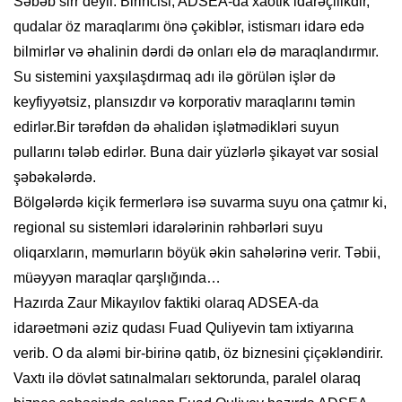
Səbəb sirr deyil. Birincisi, ADSEA-da xaotik idarəçilikdir,
qudalar öz maraqlarımı önə çəkiblər, istismarı idarə edə
bilmirlər və əhalinin dərdi də onları elə də maraqlandırmır.
Su sistemini yaxşılaşdırmaq adı ilə görülən işlər də
keyfiyyətsiz, plansızdır və korporativ maraqlarını təmin
edirlər.Bir tərəfdən də əhalidən işlətmədikləri suyun
pullarını tələb edirlər. Buna dair yüzlərlə şikayət var sosial
şəbəkələrdə.
Bölgələrdə kiçik fermerlərə isə suvarma suyu ona çatmır ki,
regional su sistemləri idarələrinin rəhbərləri suyu
oliqarxların, məmurların böyük əkin sahələrinə verir. Təbii,
müəyyən maraqlar qarşlığında…
Hazırda Zaur Mikayılov faktiki olaraq ADSEA-da
idarəetməni əziz qudası Fuad Quliyevin tam ixtiyarına
verib. O da aləmi bir-birinə qatıb, öz biznesini çiçəkləndirir.
Vaxtı ilə dövlət satınalmaları sektorunda, paralel olaraq