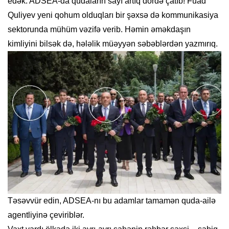
edək: ADSEA-da qudaların sayı artıq dördə çatıb! Fuad
Quliyev yeni qohum olduqları bir şəxsə də kommunikasiya
sektorunda mühüm vəzifə verib. Həmin əməkdaşın
kimliyini bilsək də, hələlik müəyyən səbəblərdən yazmırıq.
Təsəvvür edin, ADSEA-nı bu adamlar tamamən quda-ailə
agentliyinə çeviriblər.