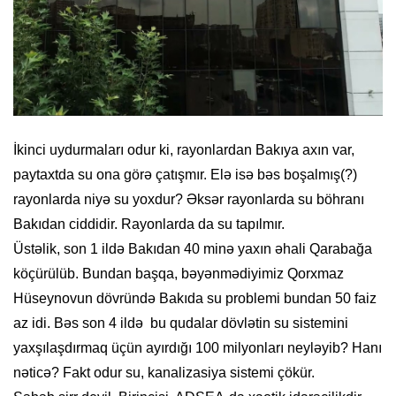
İkinci uydurmaları odur ki, rayonlardan Bakıya axın var,
paytaxtda su ona görə çatışmır. Elə isə bəs boşalmış(?)
rayonlarda niyə su yoxdur? Əksər rayonlarda su böhranı
Bakıdan ciddidir. Rayonlarda da su tapılmır.
Üstəlik, son 1 ildə Bakıdan 40 minə yaxın əhali Qarabağa
köçürülüb. Bundan başqa, bəyənmədiyimiz Qorxmaz
Hüseynovun dövründə Bakıda su problemi bundan 50 faiz
az idi. Bəs son 4 ildə bu qudalar dövlətin su sistemini
yaxşılaşdırmaq üçün ayırdığı 100 milyonları neyləyib? Hanı
nəticə? Fakt odur su, kanalizasiya sistemi çökür.