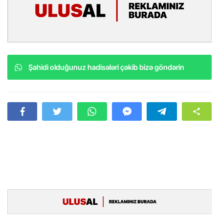
Şahidi olduğunuz hadisələri çəkib bizə göndərin