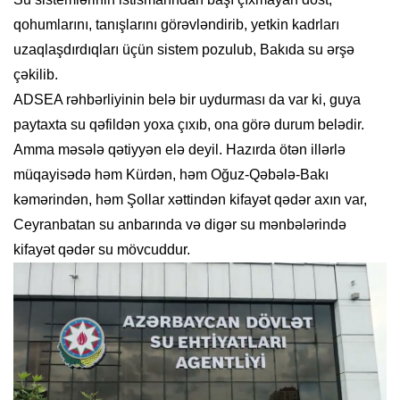
qohumlarını, tanışlarını görəvləndirib, yetkin kadrları
uzaqlaşdırdıqları üçün sistem pozulub, Bakıda su ərşə
çəkilib.
ADSEA rəhbərliyinin belə bir uydurması da var ki, guya
paytaxta su qəfildən yoxa çıxıb, ona görə durum belədir.
Amma məsələ qətiyyən elə deyil. Hazırda ötən illərlə
müqayisədə həm Kürdən, həm Oğuz-Qəbələ-Bakı
kəmərindən, həm Şollar xəttindən kifayət qədər axın var,
Ceyranbatan su anbarında və digər su mənbələrində
kifayət qədər su mövcuddur.