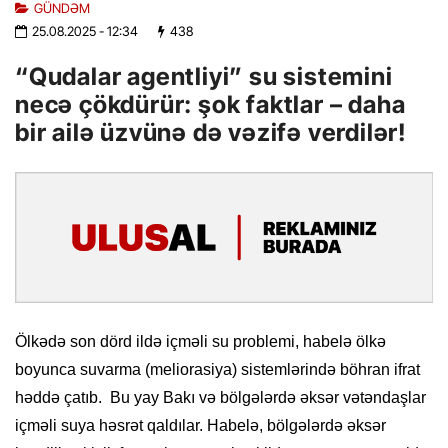
GÜNDƏM
25.08.2025
- 12:34
438
“Qudalar agentliyi” su sistemini
necə çökdürür: şok faktlar – daha
bir ailə üzvünə də vəzifə verdilər!
Ölkədə son dörd ildə içməli su problemi, habelə ölkə
boyunca suvarma (meliorasiya) sistemlərində böhran ifrat
həddə çatıb. Bu yay Bakı və bölgələrdə əksər vətəndaşlar
içməli suya həsrət qaldılar. Habelə, bölgələrdə əksər