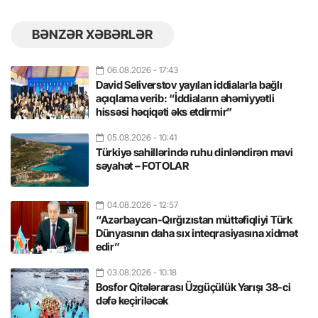
BƏNZƏR XƏBƏRLƏR
06.08.2026
- 17:43
David Seliverstov yayılan iddialarla bağlı
açıqlama verib: “İddiaların əhəmiyyətli
hissəsi həqiqəti əks etdirmir”
05.08.2026
- 10:41
Türkiyə sahillərində ruhu dinləndirən mavi
səyahət – FOTOLAR
04.08.2026
- 12:57
“Azərbaycan-Qırğızıstan müttəfiqliyi Türk
Dünyasının daha sıx inteqrasiyasına xidmət
edir”
03.08.2026
- 10:18
Bosfor Qitələrarası Üzgüçülük Yarışı 38-ci
dəfə keçiriləcək