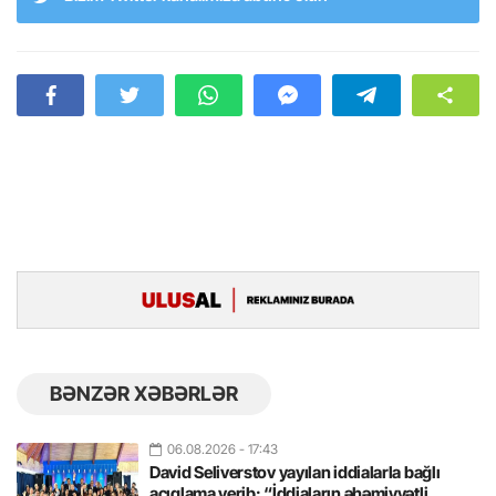
BƏNZƏR XƏBƏRLƏR
06.08.2026
- 17:43
David Seliverstov yayılan iddialarla bağlı
açıqlama verib: “İddiaların əhəmiyyətli