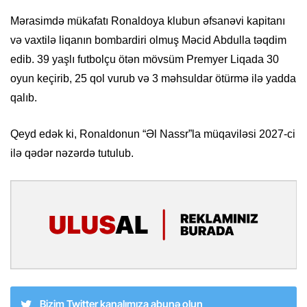
Mərasimdə mükafatı Ronaldoya klubun əfsanəvi kapitanı
və vaxtilə liqanın bombardiri olmuş Məcid Abdulla təqdim
edib. 39 yaşlı futbolçu ötən mövsüm Premyer Liqada 30
oyun keçirib, 25 qol vurub və 3 məhsuldar ötürmə ilə yadda
qalıb.
Qeyd edək ki, Ronaldonun “Əl Nassr”la müqaviləsi 2027-ci
ilə qədər nəzərdə tutulub.
Bizim Twitter kanalımıza abunə olun