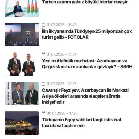
Tarixin axarını yalnız böyük liderlər dəyişir
31.07.2026
- 16:43
İlin ilk yarısında Türkiyəyə 25 milyondan çox
turist gəlib – FOTOLAR
31.07.2026
- 15:31
Yeni müttəfiqlik mərhələsi: Azərbaycan və
Qırğızıstanı hansı imkanlar gözləyir? – ŞƏRH
31.07.2026
- 12:27
Cavanşir Feyziyev: Azərbaycan ilə Mərkəzi
Asiya ölkələri arasında əlaqələr sürətlə
inkişaf edir
30.07.2026
- 10:28
Türkiyənin Egey sahilləri fərqli istirahət
təcrübəsi təqdim edir