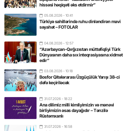
hissəsi həqiqəti əks etdirmir”
05.08.2026
- 10:41
Türkiyə sahillərində ruhu dinləndirən mavi
səyahət – FOTOLAR
04.08.2026
- 12:57
“Azərbaycan-Qırğızıstan müttəfiqliyi Türk
Dünyasının daha sıx inteqrasiyasına xidmət
edir”
03.08.2026
- 10:18
Bosfor Qitələrarası Üzgüçülük Yarışı 38-ci
dəfə keçiriləcək
31.07.2026
- 18:22
Ana dilimiz milli kimliyimizin və mənəvi
birliyimizin əsas dayağıdır – Tənzilə
Rüstəmxanlı
31.07.2026
- 16:58