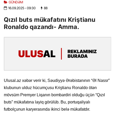
GÜNDƏM
16.09.2025
- 09:30
88
Qızıl buts mükafatını Kriştianu
Ronaldo qazandı- Amma.
Ulusal.az xəbər verir ki, Səudiyyə Ərəbistanının “Əl Nassr”
klubunun ulduz hücumçusu Kriştianu Ronaldo ötən
mövsüm Premyer Liqanın bombardiri olduğu üçün “Qızıl
buts” mükafatına layiq görülüb. Bu, portuqaliyalı
futbolçunun karyerasında ikinci belə mükafatdır.