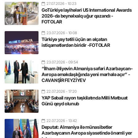
27.07.2026
- 10:23
GoTürkiye layihələri US International Awards
2026-da beynəlxalq uğur qazandı -
FOTOLAR
23.07.2026
- 10:08
Türkiyə yay tətili üçün ən əlçatan
istiqamətlərdən biridir -FOTOLAR
23.07.2026
- 09:54
“İlham Əliyevin Almaniya səfəri Azərbaycan–
Avropa əməkdaşlığında yeni mərhələ açır” -
CAVANŞİR FEYZİYEV
22.07.2026
- 17:20
YAP Səbail rayon təşkilatında Milli Mətbuat
Günü qeyd olunub
22.07.2026
- 13:42
Deputat: Almaniya ilə münasibətlər
Azərbaycanın Avropa siyasətində önəmli yer