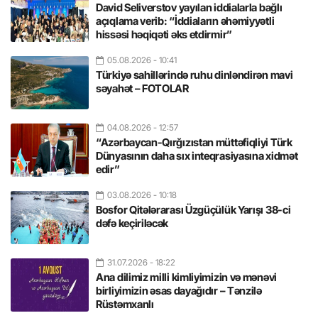
David Seliverstov yayılan iddialarla bağlı
açıqlama verib: “İddiaların əhəmiyyətli
hissəsi həqiqəti əks etdirmir”
05.08.2026
- 10:41
Türkiyə sahillərində ruhu dinləndirən mavi
səyahət – FOTOLAR
04.08.2026
- 12:57
“Azərbaycan-Qırğızıstan müttəfiqliyi Türk
Dünyasının daha sıx inteqrasiyasına xidmət
edir”
03.08.2026
- 10:18
Bosfor Qitələrarası Üzgüçülük Yarışı 38-ci
dəfə keçiriləcək
31.07.2026
- 18:22
Ana dilimiz milli kimliyimizin və mənəvi
birliyimizin əsas dayağıdır – Tənzilə
Rüstəmxanlı