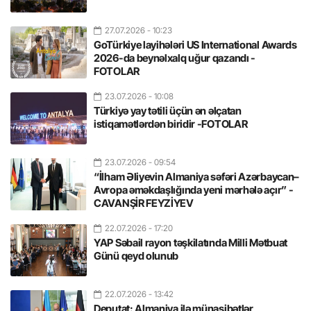
27.07.2026
- 10:23
GoTürkiye layihələri US International Awards
2026-da beynəlxalq uğur qazandı -
FOTOLAR
23.07.2026
- 10:08
Türkiyə yay tətili üçün ən əlçatan
istiqamətlərdən biridir -FOTOLAR
23.07.2026
- 09:54
“İlham Əliyevin Almaniya səfəri Azərbaycan–
Avropa əməkdaşlığında yeni mərhələ açır” -
CAVANŞİR FEYZİYEV
22.07.2026
- 17:20
YAP Səbail rayon təşkilatında Milli Mətbuat
Günü qeyd olunub
22.07.2026
- 13:42
Deputat: Almaniya ilə münasibətlər