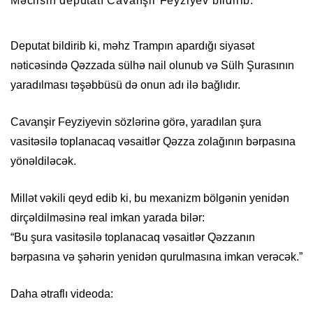
Məclisin deputatı Cavanşir Feyziyev bildirib.
Deputat bildirib ki, məhz Trampın apardığı siyasət
nəticəsində Qəzzada sülhə nail olunub və Sülh Şurasının
yaradılması təşəbbüsü də onun adı ilə bağlıdır.
Cavanşir Feyziyevin sözlərinə görə, yaradılan şura
vasitəsilə toplanacaq vəsaitlər Qəzza zolağının bərpasına
yönəldiləcək.
Millət vəkili qeyd edib ki, bu mexanizm bölgənin yenidən
dirçəldilməsinə real imkan yarada bilər:
“Bu şura vasitəsilə toplanacaq vəsaitlər Qəzzanın
bərpasına və şəhərin yenidən qurulmasına imkan verəcək.”
Daha ətraflı videoda: