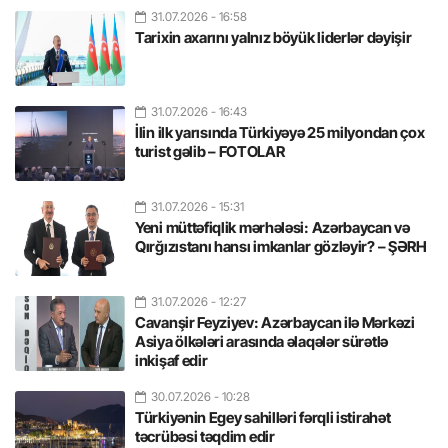
31.07.2026
- 16:58
Tarixin axarını yalnız böyük liderlər dəyişir
31.07.2026
- 16:43
İlin ilk yarısında Türkiyəyə 25 milyondan çox
turist gəlib – FOTOLAR
31.07.2026
- 15:31
Yeni müttəfiqlik mərhələsi: Azərbaycan və
Qırğızıstanı hansı imkanlar gözləyir? – ŞƏRH
31.07.2026
- 12:27
Cavanşir Feyziyev: Azərbaycan ilə Mərkəzi
Asiya ölkələri arasında əlaqələr sürətlə
inkişaf edir
30.07.2026
- 10:28
Türkiyənin Egey sahilləri fərqli istirahət
təcrübəsi təqdim edir