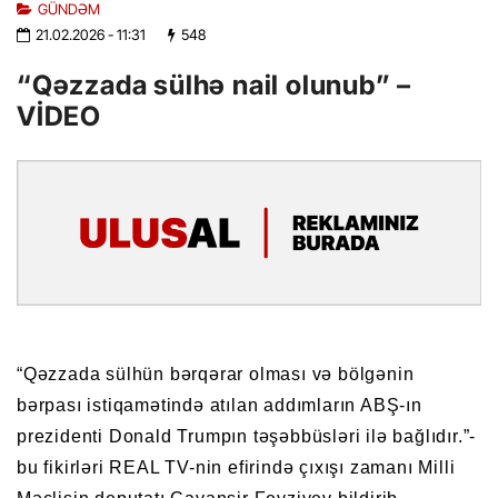
GÜNDƏM
21.02.2026
- 11:31
548
“Qəzzada sülhə nail olunub” –
VİDEO
“Qəzzada sülhün bərqərar olması və bölgənin
bərpası istiqamətində atılan addımların ABŞ-ın
prezidenti Donald Trumpın təşəbbüsləri ilə bağlıdır.”-
bu fikirləri REAL TV-nin efirində çıxışı zamanı Milli