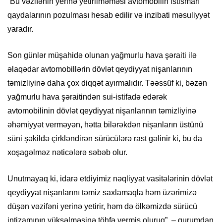
“Bu vəzifənin yerinə yetirilməməsi avtomobilin istismarı
qaydalarının pozulması hesab edilir və inzibati məsuliyyət
yaradır.
Son günlər müşahidə olunan yağmurlu hava şəraiti ilə
əlaqədar avtomobillərin dövlət qeydiyyat nişanlarının
təmizliyinə daha çox diqqət ayırmalıdır. Təəssüf ki, bəzən
yağmurlu hava şəraitindən sui-istifadə edərək
avtomobilinin dövlət qeydiyyat nişanlarının təmizliyinə
əhəmiyyət verməyən, hətta bilərəkdən nişanların üstünü
süni şəkildə çirkləndirən sürücülərə rast gəlinir ki, bu da
xoşagəlməz nəticələrə səbəb olur.
Unutmayaq ki, idarə etdiyimiz nəqliyyat vasitələrinin dövlət
qeydiyyat nişanlarını təmiz saxlamaqla həm üzərimizə
düşən vəzifəni yerinə yetirir, həm də ölkəmizdə sürücü
intizamının yüksəlməsinə töhfə vermiş oluruq”, – qurumdan