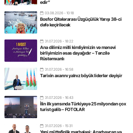
edir”
03.08.2026
- 10:18
Bosfor Qitələrarası Üzgüçülük Yarışı 38-ci
dəfə keçiriləcək
31.07.2026
- 18:22
Ana dilimiz milli kimliyimizin və mənəvi
birliyimizin əsas dayağıdır – Tənzilə
Rüstəmxanlı
31.07.2026
- 16:58
Tarixin axarını yalnız böyük liderlər dəyişir
31.07.2026
- 16:43
İlin ilk yarısında Türkiyəyə 25 milyondan çox
turist gəlib – FOTOLAR
31.07.2026
- 15:31
Yeni müttəfiqlik mərhələsi: Azərbaycan və