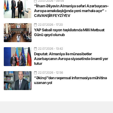
23.07.2026
- 09:54
“İlham Əliyevin Almaniya səfəri Azərbaycan–
Avropa əməkdaşlığında yeni mərhələ açır” -
CAVANŞİR FEYZİYEV
22.07.2026
- 17:20
YAP Səbail rayon təşkilatında Milli Mətbuat
Günü qeyd olunub
22.07.2026
- 13:42
Deputat: Almaniya ilə münasibətlər
Azərbaycanın Avropa siyasətində önəmli yer
tutur
22.07.2026
- 12:56
“Əkinçi”dən rəqəmsal informasiya mühitinə
uzanan yol