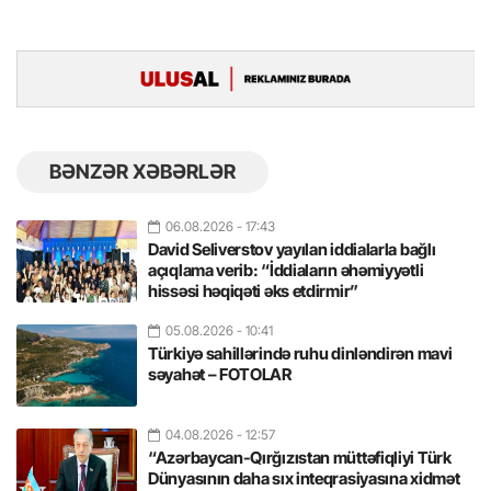
BƏNZƏR XƏBƏRLƏR
06.08.2026
- 17:43
David Seliverstov yayılan iddialarla bağlı
açıqlama verib: “İddiaların əhəmiyyətli
hissəsi həqiqəti əks etdirmir”
05.08.2026
- 10:41
Türkiyə sahillərində ruhu dinləndirən mavi
səyahət – FOTOLAR
04.08.2026
- 12:57
“Azərbaycan-Qırğızıstan müttəfiqliyi Türk
Dünyasının daha sıx inteqrasiyasına xidmət