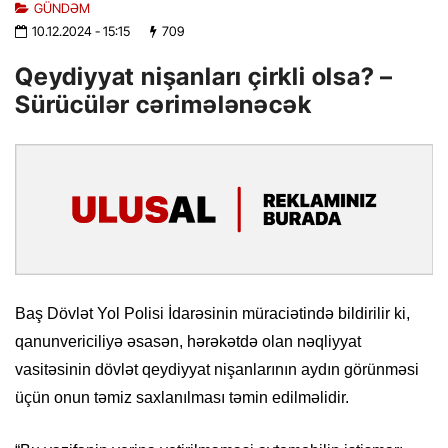
GÜNDƏM
10.12.2024
- 15:15
709
Qeydiyyat nişanları çirkli olsa? –
Sürücülər cərimələnəcək
Baş Dövlət Yol Polisi İdarəsinin müraciətində bildirilir ki,
qanunvericiliyə əsasən, hərəkətdə olan nəqliyyat
vasitəsinin dövlət qeydiyyat nişanlarının aydın görünməsi
üçün onun təmiz saxlanılması təmin edilməlidir.