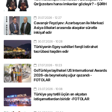
Qırğızıstanı hansı imkanlar gözləyir? – ŞƏRH
31.07.2026
- 12:27
Cavanşir Feyziyev: Azərbaycan ilə Mərkəzi
Asiya ölkələri arasında əlaqələr sürətlə
inkişaf edir
30.07.2026
- 10:28
Türkiyənin Egey sahilləri fərqli istirahət
təcrübəsi təqdim edir
27.07.2026
- 10:23
GoTürkiye layihələri US International Awards
2026-da beynəlxalq uğur qazandı -
FOTOLAR
23.07.2026
- 10:08
Türkiyə yay tətili üçün ən əlçatan
istiqamətlərdən biridir -FOTOLAR