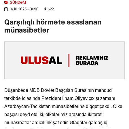
GÜNDƏM
14.10.2025
- 06:10
622
Qarşılıqlı hörmətə əsaslanan
münasibətlər
Düşənbədə MDB Dövlət Başçıları Şurasının məhdud
tərkibdə iclasında Prezident İlham Əliyev çıxışı zamanı
Azərbaycan-Tacikistan münasibətlərinə diqqət çəkdi. Ölkə
başçısı qeyd etdi ki, ölkələrimiz arasında ikitərəfli
münasibətlər ardıcıl inkişaf edir. Əlaqələr qardaşlıq,