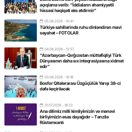
açıqlama verib: “İddiaların əhəmiyyətli
hissəsi həqiqəti əks etdirmir”
05.08.2026
- 10:41
Türkiyə sahillərində ruhu dinləndirən mavi
səyahət – FOTOLAR
04.08.2026
- 12:57
“Azərbaycan-Qırğızıstan müttəfiqliyi Türk
Dünyasının daha sıx inteqrasiyasına xidmət
edir”
03.08.2026
- 10:18
Bosfor Qitələrarası Üzgüçülük Yarışı 38-ci
dəfə keçiriləcək
31.07.2026
- 18:22
Ana dilimiz milli kimliyimizin və mənəvi
birliyimizin əsas dayağıdır – Tənzilə
Rüstəmxanlı