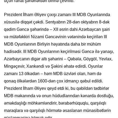
üçün rahat şəhərlərdən birinə çevrilib.
Prezident İlham Əliyev çıxışı zamanı III MDB Oyunlarında
xüsusilə diqqət çəkdi. Sentyabrın 28-dən oktyabrın 8-dək
qədim Gəncə şəhərində – XII əsrin dahi Azərbaycan şairi
və mütəfəkkiri Nizami Gəncəvinin vətənində keçirilən III
MDB Oyunlarının Birliyin həyatında daha bir mühüm
hadisədir. III MDB Oyunlarının keçirilməsi Gəncə ilə yanaşı,
Azərbaycanın digər altı şəhərini – Qəbələ, Göygöl, Yevlax,
Mingəçevir, Xankəndi və Şəkini əhatə edirdi. Oyunlar
zamanı 13 ölkədən – həm MDB üzvləri olan, həm də
qonaq ölkələrdən 1600-dən çox idmançı qəbul edildi.
Prezident İlham Əliyev qeyd etdi ki, bu qəbildən tədbirlər
MDB məkanında və onun hüdudlarından kənarda dostluğu,
əməkdaşlığı möhkəmləndirir, bərabərhüquqlu, qarşılıqlı
maraqlara və qarşılıqlı hörmətə əsaslanan münasibətlərin
güclənməsinə kömək edir.