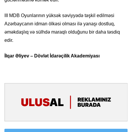
III MDB Oyunlarının yüksək səviyyədə təşkil edilməsi
Azərbaycanın idman ölkəsi olması ilə yanaşı dostluq,
əməkdaşlıq və sülhdə maraqlı olduğunu bir daha təsdiq
edir.
İlqar Əliyev – Dövlət İdarəçilik Akademiyası