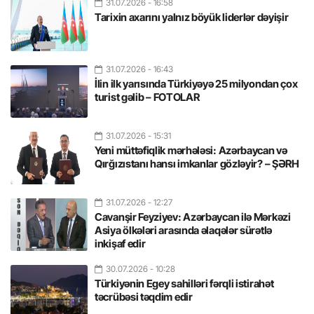
31.07.2026
- 16:58
Tarixin axarını yalnız böyük liderlər dəyişir
31.07.2026
- 16:43
İlin ilk yarısında Türkiyəyə 25 milyondan çox
turist gəlib – FOTOLAR
31.07.2026
- 15:31
Yeni müttəfiqlik mərhələsi: Azərbaycan və
Qırğızıstanı hansı imkanlar gözləyir? – ŞƏRH
31.07.2026
- 12:27
Cavanşir Feyziyev: Azərbaycan ilə Mərkəzi
Asiya ölkələri arasında əlaqələr sürətlə
inkişaf edir
30.07.2026
- 10:28
Türkiyənin Egey sahilləri fərqli istirahət
təcrübəsi təqdim edir