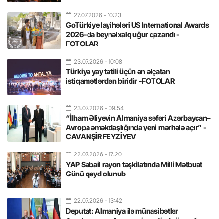
27.07.2026
- 10:23
GoTürkiye layihələri US International Awards
2026-da beynəlxalq uğur qazandı -
FOTOLAR
23.07.2026
- 10:08
Türkiyə yay tətili üçün ən əlçatan
istiqamətlərdən biridir -FOTOLAR
23.07.2026
- 09:54
“İlham Əliyevin Almaniya səfəri Azərbaycan–
Avropa əməkdaşlığında yeni mərhələ açır” -
CAVANŞİR FEYZİYEV
22.07.2026
- 17:20
YAP Səbail rayon təşkilatında Milli Mətbuat
Günü qeyd olunub
22.07.2026
- 13:42
Deputat: Almaniya ilə münasibətlər