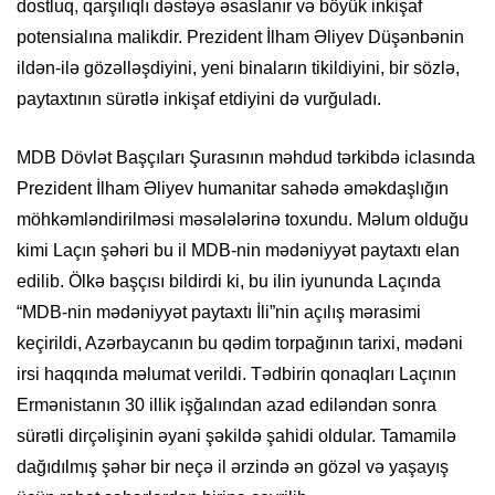
dostluq, qarşılıqlı dəstəyə əsaslanır və böyük inkişaf
potensialına malikdir. Prezident İlham Əliyev Düşənbənin
ildən-ilə gözəlləşdiyini, yeni binaların tikildiyini, bir sözlə,
paytaxtının sürətlə inkişaf etdiyini də vurğuladı.
MDB Dövlət Başçıları Şurasının məhdud tərkibdə iclasında
Prezident İlham Əliyev humanitar sahədə əməkdaşlığın
möhkəmləndirilməsi məsələlərinə toxundu. Məlum olduğu
kimi Laçın şəhəri bu il MDB-nin mədəniyyət paytaxtı elan
edilib. Ölkə başçısı bildirdi ki, bu ilin iyununda Laçında
“MDB-nin mədəniyyət paytaxtı İli”nin açılış mərasimi
keçirildi, Azərbaycanın bu qədim torpağının tarixi, mədəni
irsi haqqında məlumat verildi. Tədbirin qonaqları Laçının
Ermənistanın 30 illik işğalından azad ediləndən sonra
sürətli dirçəlişinin əyani şəkildə şahidi oldular. Tamamilə
dağıdılmış şəhər bir neçə il ərzində ən gözəl və yaşayış