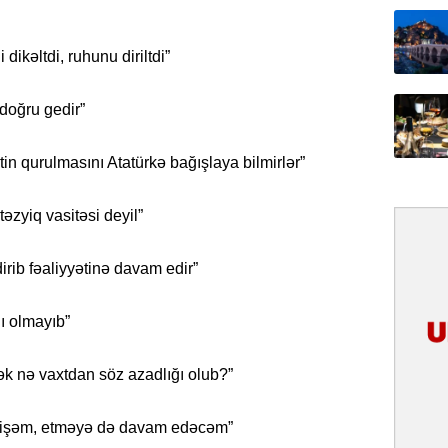
31.07.
 dikəltdi, ruhunu diriltdi”
Ana dili
birliyim
Rüstəmx
doğru gedir”
31.07.
in qurulmasını Atatürkə bağışlaya bilmirlər”
Tarixin 
əzyiq vasitəsi deyil”
31.07.
İlin ilk
ib fəaliyyətinə davam edir”
çox tur
ı olmayıb”
31.07.
Yeni mü
Qırğızıs
ək nə vaxtdan söz azadlığı olub?”
ŞƏRH
tmişəm, etməyə də davam edəcəm”
31.07.