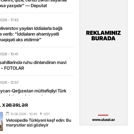
sə yaxşıdır” — Deputat
2026
- 17:43
liverstov yayılan iddialarla bağlı
 verib: “İddiaların əhəmiyyətli
həqiqəti əks etdirmir”
2026
- 10:41
sahillərində ruhu dinləndirən mavi
t – FOTOLAR
2026
- 12:57
can-Qırğızıstan müttəfiqliyi Türk
nın daha sıx inteqrasiyasına
edir”
L XƏBƏRLƏR
10.06.2026
- 10:40
1207
2026
- 10:18
Velosipedlə Türkiyəni kəşf edin: Bu
itələrarası Üzgüçülük Yarışı 38-ci
marşrutlar sizi gözləyir
iriləcək