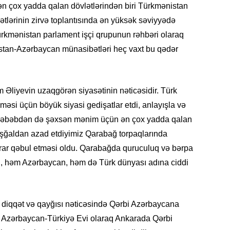
n çox yadda qalan dövlətlərindən biri Türkmənistan
20.07.
ətlərinin zirvə toplantısında ən yüksək səviyyədə
Cavanşi
rkmənistan parlament işçi qrupunun rəhbəri olaraq
Üstellə
istan-Azərbaycan münasibətləri heç vaxt bu qədər
20.07.
Türkiyə
Antalya
m Əliyevin uzaqgörən siyasətinin nəticəsidir. Türk
turistlər
lməsi üçün böyük siyasi gedişatlar etdi, anlayışla və
19.07.
u səbəbdən də şəxsən mənim üçün ən çox yadda qalan
Şuşa art
işğaldan azad etdiyimiz Qarabağ torpaqlarında
dialoq 
ərar qəbul etməsi oldu. Qarabağda quruculuq və bərpa
an, həm Azərbaycan, həm də Türk dünyası adına ciddi
17.07.
Yeni dü
Türkiyə
 diqqət və qayğısı nəticəsində Qərbi Azərbaycana
15.07.
ə Azərbaycan-Türkiyə Evi olaraq Ankarada Qərbi