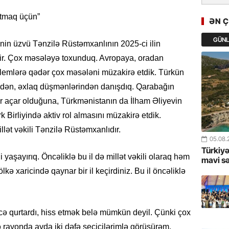
Cavanşi
atmaq üçün”
Asiya öl
ƏN 
inkişaf e
GÜN
inin üzvü Tənzilə Rüstəmxanlının 2025-ci ilin
30.07.
ir. Çox məsələyə toxunduq. Avropaya, oradan
Türkiyən
blemlərə qədər çox məsələni müzakirə etdik. Türkün
təcrübəs
dən, əxlaq düşmənlərindən danışdıq. Qarabağın
27.07.
ir açar olduğuna, Türkmənistanın da İlham Əliyevin
GoTürkiy
 Birliyində aktiv rol almasını müzakirə etdik.
Awards 
llət vəkili Tənzilə Rüstəmxanlıdır.
-FOTOL
05.08.
Türkiyə
i yaşayırıq. Öncəliklə bu il də millət vəkili olaraq həm
23.07.
mavi s
kə xaricində qaynar bir il keçirdiniz. Bu il öncəliklə
Türkiyə 
istiqam
23.07.
cə qurtardı, hiss etmək belə mümkün deyil. Çünki çox
“İlham Ə
lə rayonda ayda iki dəfə seçicilərimlə görüşürəm.