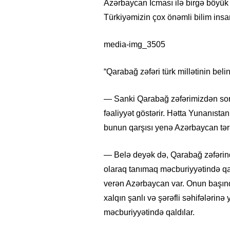
Azərbaycan İcması ilə birgə böyük 
Türkiyəmizin çox önəmli bilim insa
media-img_3505
“Qarabağ zəfəri türk millətinin belini
— Sanki Qarabağ zəfərimizdən sonr
fəaliyyət göstərir. Hətta Yunanıstan
bunun qarşısı yenə Azərbaycan tərə
— Belə deyək də, Qarabağ zəfərin
olaraq tanımaq məcburiyyətində qald
verən Azərbaycan var. Onun başınd
xalqın şanlı və şərəfli səhifələrinə 
məcburiyyətində qaldılar.