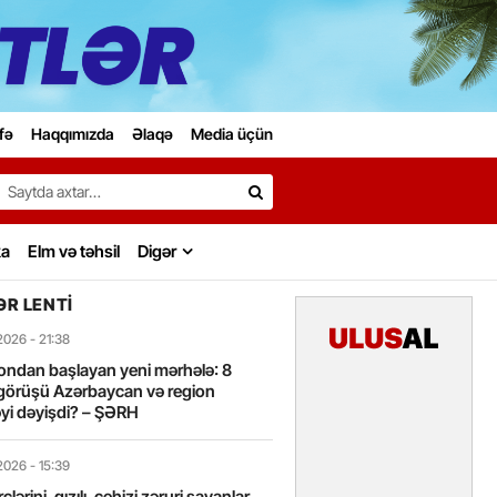
fə
Haqqımızda
Əlaqə
Media üçün
Search…
ka
Elm və təhsil
Digər
R LENTI
2026
- 21:38
ondan başlayan yeni mərhələ: 8
görüşü Azərbaycan və region
yi dəyişdi? – ŞƏRH
2026
- 15:39
lərini, qızılı, cehizi zəruri sayanlar