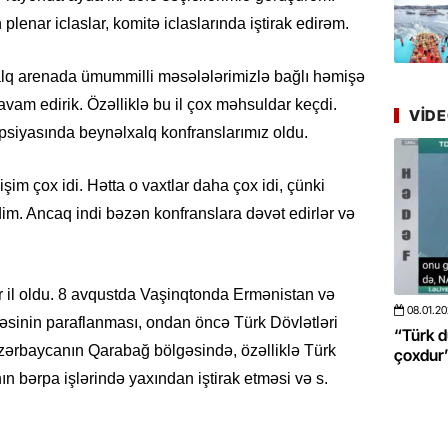
Azərbay
mərhələ
plenar iclaslar, komitə iclaslarında iştirak edirəm.
22.07.
q arenada ümummilli məsələlərimizlə bağlı həmişə
YAP Səba
am edirik. Özəlliklə bu il çox məhsuldar keçdi.
VID
Günü q
siyasında beynəlxalq konfranslarımız oldu.
22.07.
şim çox idi. Hətta o vaxtlar daha çox idi, çünki
Deputat
Azərbay
im. Ancaq indi bəzən konfranslara dəvət edirlər və
yer tutu
22.07.
ar il oldu. 8 avqustda Vaşinqtonda Ermənistan və
“Əkinçi
08.01.2026
- 10:50
425
20.06.2
sinin paraflanması, ondan öncə Türk Dövlətləri
mühitin
 böyüməsini
“Türk dünyası ilə bağlı görüləcək işlər
“Azərba
Azərbaycanın Qarabağ bölgəsində, özəlliklə Türk
çoxdur” -VİDEO
pozdu”
21.07.
n bərpa işlərində yaxından iştirak etməsi və s.
Tənzilə R
mətbuat