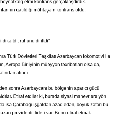
Albert R
beynəlxalq elmi konfrans gerçəkləşdirdik.
təqdimat
nlarının qatıldığı möhtəşəm konfrans oldu.
15.07.
Türkiyə
yaxşı d
 dikəltdi, ruhunu diriltdi”
14.07.
Beynəlx
a Türk Dövlətləri Təşkilatı Azərbaycan lokomotivi ilə
Azərbay
ın, Avropa Birliyinin müəyyən təxribatları olsa da,
findən alındı.
14.07.
Şuşa dü
dən sonra Azərbaycanı bu bölgənin aparıcı gücü
mərkəzin
yazır
ılar. Etiraf etdilər ki, burada siyasi manevrlərə yön
a isə Qarabağı işğaldan azad edən, böyük zəfəri bu
13.07.
yazan prezidenti, lideri var. Bunu etiraf etmək
Azərbay
siyasi a