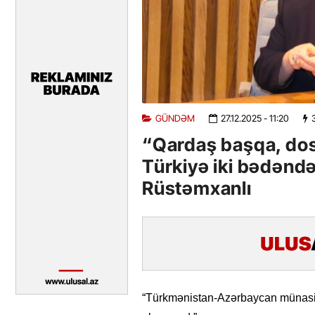
GÜNDƏM
27.12.2025
- 11:20
“Qardaş başqa, dos
Türkiyə iki bədəndə
Rüstəmxanlı
“Türkmənistan-Azərbaycan münasib