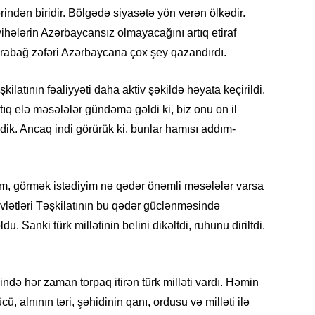
indən biridir. Bölgədə siyasətə yön verən ölkədir.
13.07.
Cavanşi
yihələrin Azərbaycansız olmayacağını artıq etiraf
Forumu 
arabağ zəfəri Azərbaycana çox şey qazandırdı.
hadisəd
kilatının fəaliyyəti daha aktiv şəkildə həyata keçirildi.
13.07.
rtıq elə məsələlər gündəmə gəldi ki, biz onu on il
İstirahə
olan bu
k. Ancaq indi görürük ki, bunlar hamısı addım-
11.07.2
“İndiki
iyim, görmək istədiyim nə qədər önəmli məsələlər varsa
mənada 
övlətləri Təşkilatının bu qədər güclənməsində
. Sanki türk millətinin belini dikəltdi, ruhunu diriltdi.
10.07.
Ankara 
diploma
Deputa
ində hər zaman torpaq itirən türk milləti vardı. Həmin
cü, alnının təri, şəhidinin qanı, ordusu və milləti ilə
08.07.