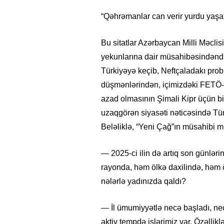
“Qəhrəmanlar can verir yurdu yaş
Bu sitatlar Azərbaycan Milli Məclis
yekunlarına dair müsahibəsindənd
Türkiyəyə keçib, Neftçaladakı pro
düşmənlərindən, içimizdəki FETÖ-
azad olmasının Şimali Kipr üçün b
uzaqgörən siyasəti nəticəsində Türk
Beləliklə, “Yeni Çağ”ın müsahibi mi
— 2025-ci ilin də artıq son günlərin
rayonda, həm ölkə daxilində, həm öl
nələrlə yadınızda qaldı?
— İl ümumiyyətlə necə başladı, ne
aktiv tempdə işlərimiz var. Özəllik