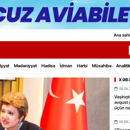
Ana səhi
iyyat
Mədəniyyət
Hadisə
İdman
Hərbi
Müsahibə
Analiti
XƏBƏ
08.08.
Vaşinqt
avqust 
üçün nə
08.08.
“Toy xərc