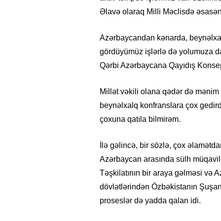
Əlavə olaraq Milli Məclisdə əsasən 
Azərbaycandan kənarda, beynəlxal
gördüyümüz işlərlə də yolumuza dav
Qərbi Azərbaycana Qayıdış Konsep
Millət vəkili olana qədər də mənim i
beynəlxalq konfranslara çox gedird
çoxuna qatıla bilmirəm.
İlə gəlincə, bir sözlə, çox əlamətd
26
- 11:12
752
14.05.2026
- 10:58
348
Azərbaycan arasında sülh müqavilə
ycan onların çirkin oyununu
“ABŞ və Qərb Çinin daha da
Təşkilatının bir araya gəlməsi və 
- VİDEO
istəmir”- VİDEO
dövlətlərindən Özbəkistanın Şuşanı
proseslər də yadda qalan idi.