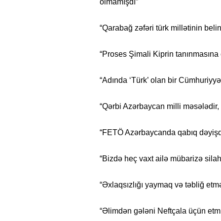
olmamışdı”
“Qarabağ zəfəri türk millətinin belini
“Proses Şimali Kiprin tanınmasına 
“Adında ‘Türk’ olan bir Cümhuriyyət
“Qərbi Azərbaycan milli məsələdir, t
“FETÖ Azərbaycanda qabıq dəyişdir
“Bizdə heç vaxt ailə mübarizə silah
“Əxlaqsızlığı yaymaq və təbliğ etm
“Əlimdən gələni Neftçala üçün e