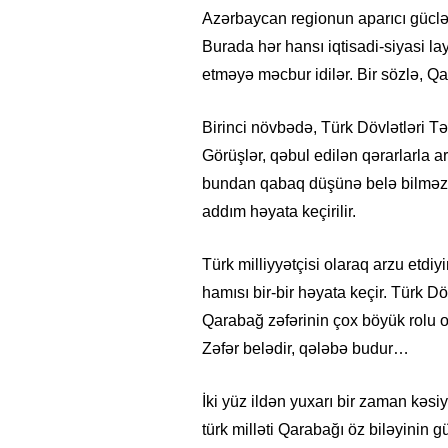
Azərbaycan regionun aparıcı güclər
Burada hər hansı iqtisadi-siyasi la
etməyə məcbur idilər. Bir sözlə, Q
Birinci növbədə, Türk Dövlətləri Təş
Görüşlər, qəbul edilən qərarlarla a
bundan qabaq düşünə belə bilməzdi
addım həyata keçirilir.
Türk milliyyətçisi olaraq arzu etd
hamısı bir-bir həyata keçir. Türk D
Qarabağ zəfərinin çox böyük rolu oldu
Zəfər belədir, qələbə budur…
İki yüz ildən yuxarı bir zaman kəsiy
türk milləti Qarabağı öz biləyinin gü