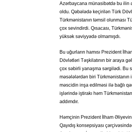
Azərbaycana münasibətdə bu ilin ə
oldu. Qəbələdə keçirilən Türk Dövl
Türkmənistanın təmsil olunması Tü
çox sevindirdi. Qısacası, Türkmən
yüksək səviyyədə olmamışdı.
Bu uğurların hamısı Prezident İlha
Dövlətləri Təşkilatının bir araya gə
çox səbirli yanaşma sərgilədi. B
məsələlərdən biri Türkmənistanın 
məscidin inşa edilməsi ilə bağlı q
işlərində iştirakı həm Türkmənist
addımdır.
Həmçinin Prezident İlham Əliyevin
Qayıdış konsepsiyası çərçivəsind