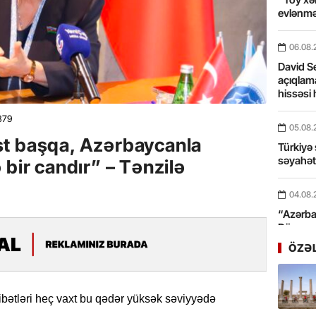
evlənmə
06.08.
David Se
açıqlama
hissəsi 
379
05.08.
t başqa, Azərbaycanla
Türkiyə 
səyahə
 bir candır” – Tənzilə
04.08.
“Azərbay
Dünyası
xidmət 
ÖZƏ
03.08.
Bosfor Q
ətləri heç vaxt bu qədər yüksək səviyyədə
dəfə keç