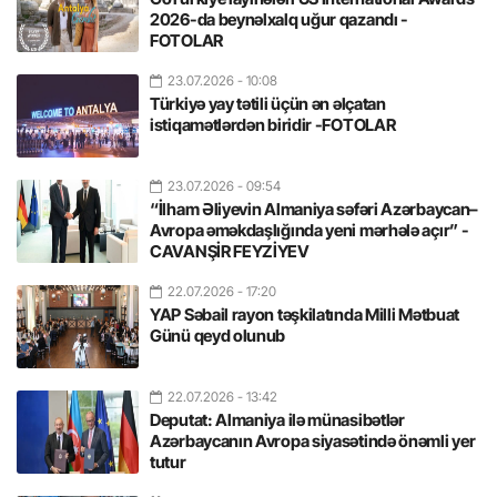
2026-da beynəlxalq uğur qazandı -
FOTOLAR
23.07.2026
- 10:08
Türkiyə yay tətili üçün ən əlçatan
istiqamətlərdən biridir -FOTOLAR
23.07.2026
- 09:54
“İlham Əliyevin Almaniya səfəri Azərbaycan–
Avropa əməkdaşlığında yeni mərhələ açır” -
CAVANŞİR FEYZİYEV
22.07.2026
- 17:20
YAP Səbail rayon təşkilatında Milli Mətbuat
Günü qeyd olunub
22.07.2026
- 13:42
Deputat: Almaniya ilə münasibətlər
Azərbaycanın Avropa siyasətində önəmli yer
tutur