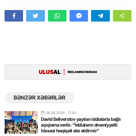
BƏNZƏR XƏBƏRLƏR
06.08.2026
- 17:43
David Seliverstov yayılan iddialarla bağlı
açıqlama verib: “İddiaların əhəmiyyətli
hissəsi həqiqəti əks etdirmir”