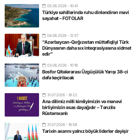
05.08.2026
- 10:41
Türkiyə sahillərində ruhu dinləndirən mavi
səyahət – FOTOLAR
04.08.2026
- 12:57
“Azərbaycan-Qırğızıstan müttəfiqliyi Türk
Dünyasının daha sıx inteqrasiyasına xidmət
edir”
03.08.2026
- 10:18
Bosfor Qitələrarası Üzgüçülük Yarışı 38-ci
dəfə keçiriləcək
31.07.2026
- 18:22
Ana dilimiz milli kimliyimizin və mənəvi
birliyimizin əsas dayağıdır – Tənzilə
Rüstəmxanlı
31.07.2026
- 16:58
Tarixin axarını yalnız böyük liderlər dəyişir