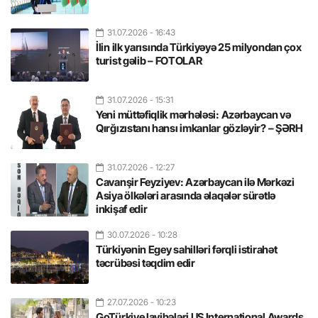
31.07.2026
- 16:43
İlin ilk yarısında Türkiyəyə 25 milyondan çox
turist gəlib – FOTOLAR
31.07.2026
- 15:31
Yeni müttəfiqlik mərhələsi: Azərbaycan və
Qırğızıstanı hansı imkanlar gözləyir? – ŞƏRH
31.07.2026
- 12:27
Cavanşir Feyziyev: Azərbaycan ilə Mərkəzi
Asiya ölkələri arasında əlaqələr sürətlə
inkişaf edir
30.07.2026
- 10:28
Türkiyənin Egey sahilləri fərqli istirahət
təcrübəsi təqdim edir
27.07.2026
- 10:23
GoTürkiye layihələri US International Awards