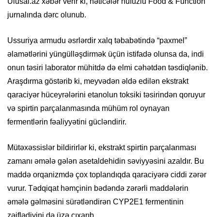
Ulusal.az xəbər verir ki, nəticələr nüfuzlu Food & Function
jurnalında dərc olunub.
Ussuriya armudu əsrlərdir xalq təbabətində “paxmel”
əlamətlərini yüngülləşdirmək üçün istifadə olunsa da, indi
onun təsiri laborator mühitdə də elmi cəhətdən təsdiqlənib.
Araşdırma göstərib ki, meyvədən əldə edilən ekstrakt
qaraciyər hüceyrələrini etanolun toksiki təsirindən qoruyur
və spirtin parçalanmasında mühüm rol oynayan
fermentlərin fəaliyyətini gücləndirir.
Mütəxəssislər bildirirlər ki, ekstrakt spirtin parçalanması
zamanı əmələ gələn asetaldehidin səviyyəsini azaldır. Bu
maddə orqanizmdə çox toplandıqda qaraciyərə ciddi zərər
vurur. Tədqiqat həmçinin bədəndə zərərli maddələrin
əmələ gəlməsini sürətləndirən CYP2E1 fermentinin
zəiflədiyini də üzə çıxarıb.