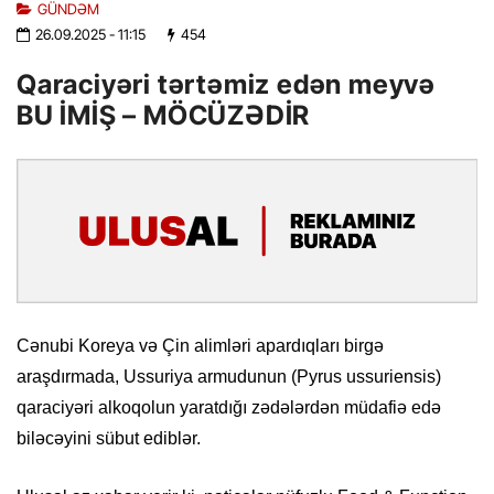
GÜNDƏM
26.09.2025
- 11:15
454
Qaraciyəri tərtəmiz edən meyvə
BU İMİŞ – MÖCÜZƏDİR
Cənubi Koreya və Çin alimləri apardıqları birgə
araşdırmada, Ussuriya armudunun (Pyrus ussuriensis)
qaraciyəri alkoqolun yaratdığı zədələrdən müdafiə edə
biləcəyini sübut ediblər.