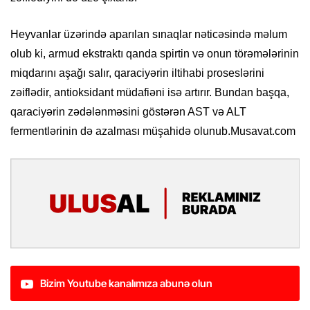
Heyvanlar üzərində aparılan sınaqlar nəticəsində məlum
olub ki, armud ekstraktı qanda spirtin və onun törəmələrinin
miqdarını aşağı salır, qaraciyərin iltihabi proseslərini
zəiflədir, antioksidant müdafiəni isə artırır. Bundan başqa,
qaraciyərin zədələnməsini göstərən AST və ALT
fermentlərinin də azalması müşahidə olunub.Musavat.com
Bizim Youtube kanalımıza abunə olun