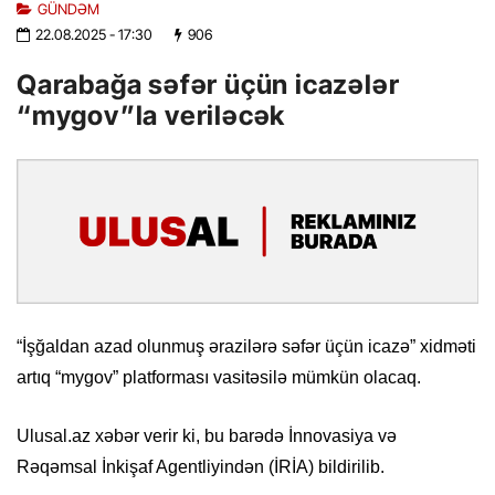
GÜNDƏM
22.08.2025
- 17:30
906
Qarabağa səfər üçün icazələr
“mygov”la veriləcək
“İşğaldan azad olunmuş ərazilərə səfər üçün icazə” xidməti
artıq “mygov” platforması vasitəsilə mümkün olacaq.
Ulusal.az xəbər verir ki, bu barədə İnnovasiya və
Rəqəmsal İnkişaf Agentliyindən (İRİA) bildirilib.