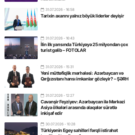
31.07.2026
- 16:58
Tarixin axarını yalnız böyük liderlər dəyişir
31.07.2026
- 16:43
İlin ilk yarısında Türkiyəyə 25 milyondan çox
turist gəlib – FOTOLAR
31.07.2026
- 15:31
Yeni müttəfiqlik mərhələsi: Azərbaycan və
Qırğızıstanı hansı imkanlar gözləyir? – ŞƏRH
31.07.2026
- 12:27
Cavanşir Feyziyev: Azərbaycan ilə Mərkəzi
Asiya ölkələri arasında əlaqələr sürətlə
inkişaf edir
30.07.2026
- 10:28
Türkiyənin Egey sahilləri fərqli istirahət