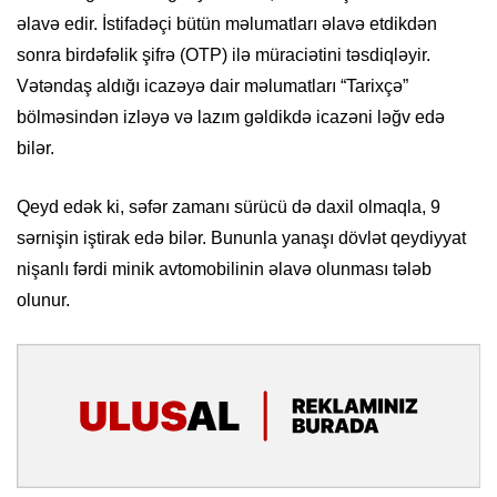
əlavə edir. İstifadəçi bütün məlumatları əlavə etdikdən
sonra birdəfəlik şifrə (OTP) ilə müraciətini təsdiqləyir.
Vətəndaş aldığı icazəyə dair məlumatları “Tarixçə”
bölməsindən izləyə və lazım gəldikdə icazəni ləğv edə
bilər.
Qeyd edək ki, səfər zamanı sürücü də daxil olmaqla, 9
sərnişin iştirak edə bilər. Bununla yanaşı dövlət qeydiyyat
nişanlı fərdi minik avtomobilinin əlavə olunması tələb
olunur.