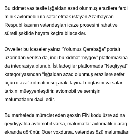
Bu xidmət vasitəsilə işğaldan azad olunmuş ərazilərə fərdi
minik avtomobili ilə səfər etmək istəyən Azərbaycan
Respublikasının vətəndaşları icazə prosesini rahat və
sürətli şəkildə həyata keçirə biləcəklər.
Əvvəllər bu icazələr yalnız “Yolumuz Qarabağa” portalı
üzərindən verilsə də, indi bu xidmət “mygov” platformasına
da inteqrasiya olunub. İstifadəçilər platformada “Nəqliyyat”
kateqoriyasından “İşğaldan azad olunmuş ərazilərə səfər
üçün icazə” xidmətini seçərək, təyinat nöqtəsini və səfər
tarixini müəyyənləşdirir, avtomobil və sərnişin
məlumatlarını daxil edir.
Bu mərhələdə müraciət edən şəxsin FİN kodu üzrə adına
qeydiyyatda avtomobil varsa, məlumatlar avtomatik olaraq
ekranda görünür. Əgər yoxdursa, vətəndaş özü məlumatları