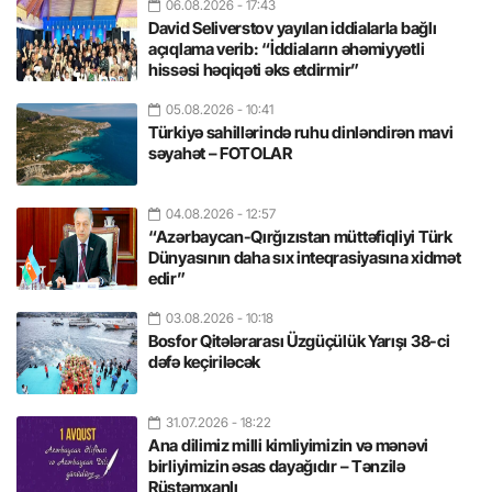
06.08.2026
- 17:43
David Seliverstov yayılan iddialarla bağlı
açıqlama verib: “İddiaların əhəmiyyətli
hissəsi həqiqəti əks etdirmir”
05.08.2026
- 10:41
Türkiyə sahillərində ruhu dinləndirən mavi
səyahət – FOTOLAR
04.08.2026
- 12:57
“Azərbaycan-Qırğızıstan müttəfiqliyi Türk
Dünyasının daha sıx inteqrasiyasına xidmət
edir”
03.08.2026
- 10:18
Bosfor Qitələrarası Üzgüçülük Yarışı 38-ci
dəfə keçiriləcək
31.07.2026
- 18:22
Ana dilimiz milli kimliyimizin və mənəvi
birliyimizin əsas dayağıdır – Tənzilə
Rüstəmxanlı