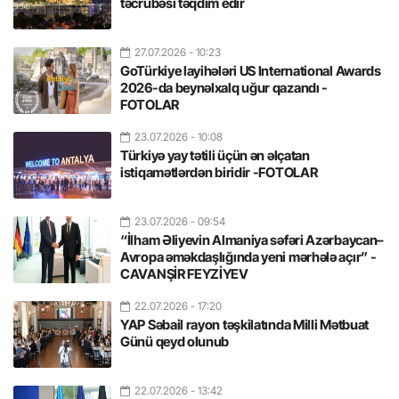
təcrübəsi təqdim edir
27.07.2026
- 10:23
GoTürkiye layihələri US International Awards
2026-da beynəlxalq uğur qazandı -
FOTOLAR
23.07.2026
- 10:08
Türkiyə yay tətili üçün ən əlçatan
istiqamətlərdən biridir -FOTOLAR
23.07.2026
- 09:54
“İlham Əliyevin Almaniya səfəri Azərbaycan–
Avropa əməkdaşlığında yeni mərhələ açır” -
CAVANŞİR FEYZİYEV
22.07.2026
- 17:20
YAP Səbail rayon təşkilatında Milli Mətbuat
Günü qeyd olunub
22.07.2026
- 13:42