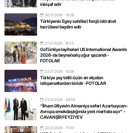
inkişaf edir
30.07.2026
- 10:28
Türkiyənin Egey sahilləri fərqli istirahət
təcrübəsi təqdim edir
27.07.2026
- 10:23
GoTürkiye layihələri US International Awards
2026-da beynəlxalq uğur qazandı -
FOTOLAR
23.07.2026
- 10:08
Türkiyə yay tətili üçün ən əlçatan
istiqamətlərdən biridir -FOTOLAR
23.07.2026
- 09:54
“İlham Əliyevin Almaniya səfəri Azərbaycan–
Avropa əməkdaşlığında yeni mərhələ açır” -
CAVANŞİR FEYZİYEV
22.07.2026
- 17:20