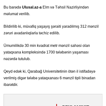
Bu barədə
Ulusal.az-a
Elm və Təhsil Nazirliyindən
məlumat verilib.
Bildirilib ki, müvafiq yaşayış şəraiti yaradılmış 312 mənzil
zəruri avadanlıqlarla təchiz edilib.
Ümumilikdə 30 min kvadrat metr mənzil sahəsi olan
yataqxana kompleksində 1700 tələbənin yaşaması
nəzərdə tutulub.
Qeyd edək ki, Qarabağ Universitetinin ötən il istifadəyə
verilmiş digər tələbə yataqxanası 6 mənzil tipli binadan
ibarətdir.