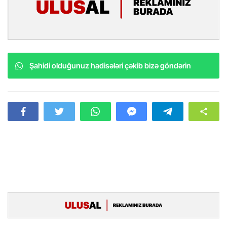
Şahidi olduğunuz hadisələri çəkib bizə göndərin