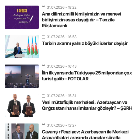
31.07.2026
- 18:22
Ana dilimiz milli kimliyimizin və mənəvi
birliyimizin əsas dayağıdır – Tənzilə
Rüstəmxanlı
31.07.2026
- 16:58
Tarixin axarını yalnız böyük liderlər dəyişir
31.07.2026
- 16:43
İlin ilk yarısında Türkiyəyə 25 milyondan çox
turist gəlib – FOTOLAR
31.07.2026
- 15:31
Yeni müttəfiqlik mərhələsi: Azərbaycan və
Qırğızıstanı hansı imkanlar gözləyir? – ŞƏRH
31.07.2026
- 12:27
Cavanşir Feyziyev: Azərbaycan ilə Mərkəzi
Asiya ölkələri arasında əlaqələr sürətlə