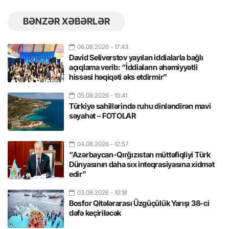
BƏNZƏR XƏBƏRLƏR
06.08.2026
- 17:43
David Seliverstov yayılan iddialarla bağlı
açıqlama verib: “İddiaların əhəmiyyətli
hissəsi həqiqəti əks etdirmir”
05.08.2026
- 10:41
Türkiyə sahillərində ruhu dinləndirən mavi
səyahət – FOTOLAR
04.08.2026
- 12:57
“Azərbaycan-Qırğızıstan müttəfiqliyi Türk
Dünyasının daha sıx inteqrasiyasına xidmət
edir”
03.08.2026
- 10:18
Bosfor Qitələrarası Üzgüçülük Yarışı 38-ci
dəfə keçiriləcək