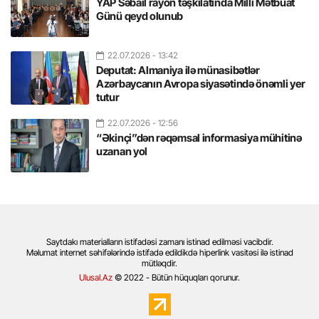
YAP Səbail rayon təşkilatında Milli Mətbuat
Günü qeyd olunub
22.07.2026
- 13:42
Deputat: Almaniya ilə münasibətlər
Azərbaycanın Avropa siyasətində önəmli yer
tutur
22.07.2026
- 12:56
“Əkinçi”dən rəqəmsal informasiya mühitinə
uzanan yol
Saytdakı materialların istifadəsi zamanı istinad edilməsi vacibdir.
Məlumat internet səhifələrində istifadə edildikdə hiperlink vasitəsi ilə istinad
mütləqdir.
Ulusal.Az
© 2022 - Bütün hüquqları qorunur.