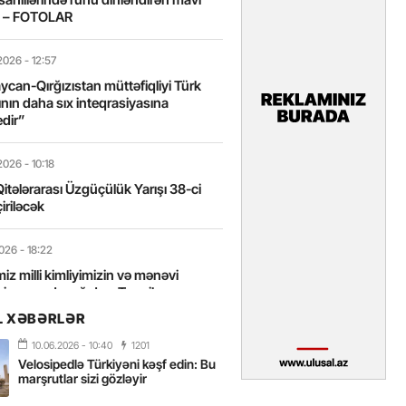
t – FOTOLAR
2026
- 12:57
can-Qırğızıstan müttəfiqliyi Türk
nın daha sıx inteqrasiyasına
edir”
2026
- 10:18
itələrarası Üzgüçülük Yarışı 38-ci
iriləcək
2026
- 18:22
miz milli kimliyimizin və mənəvi
izin əsas dayağıdır – Tənzilə
anlı
L XƏBƏRLƏR
10.06.2026
- 10:40
1201
2026
- 16:58
Velosipedlə Türkiyəni kəşf edin: Bu
axarını yalnız böyük liderlər dəyişir
marşrutlar sizi gözləyir