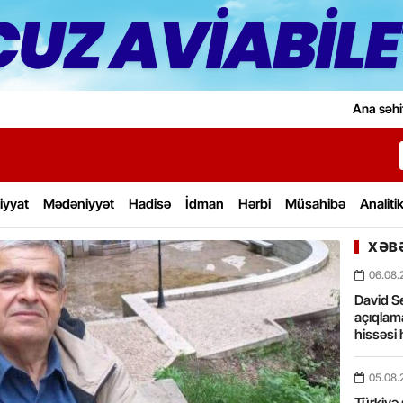
Ana səhi
iyyat
Mədəniyyət
Hadisə
İdman
Hərbi
Müsahibə
Analiti
XƏBƏ
06.08.
David Se
açıqlama
hissəsi 
05.08.
Türkiyə 