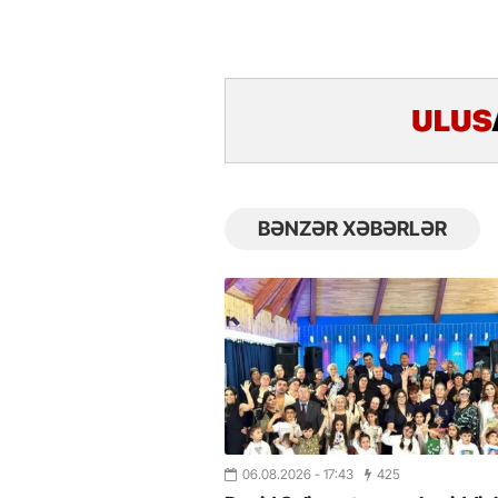
BƏNZƏR XƏBƏRLƏR
06.08.2026
- 17:43
425