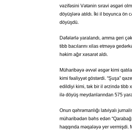
vəzifəsini Vətənin sıravi əsgəri ol
döyüşlərə atıldı. İki il boyunca ö
döyüşdü.
Dəfələrlə yaralandı, amma geri çə
tibb bacılarını xilas etməyə gedə
həkim ağır xəsarət aldı.
Müharibəyə əvvəl əsgər kimi qatıla
kimi fəaliyyət göstərdi. “Şuşa” qə
edildiyi kimi, tək bir il ərzində tibb
ilə döyüş meydanlarından 575 yaralı
Onun qəhrəmanlığı latviyalı jurnal
müharibədən bəhs edən “Qarabağ: m
haqqında məqaləyə yer vermişdi. M