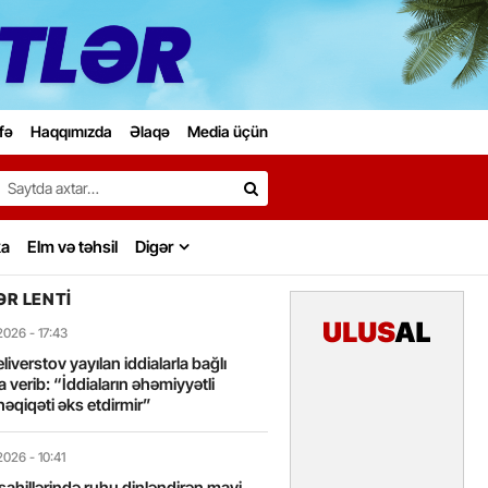
fə
Haqqımızda
Əlaqə
Media üçün
Search…
ka
Elm və təhsil
Digər
R LENTI
2026
- 17:43
liverstov yayılan iddialarla bağlı
 verib: “İddiaların əhəmiyyətli
həqiqəti əks etdirmir”
2026
- 10:41
sahillərində ruhu dinləndirən mavi