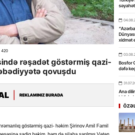
səyahə
04.08.
“Azərbay
Dünyası
xidmət 
420
03.08.
ində rəşadət göstərmiş qazi-
Bosfor Q
dəfə keç
 əbədiyyətə qovuşdu
31.07.
Ana dili
birliyim
Rüstəmx
ÖZƏ
31.07.
Tarixin 
rəmanlıq göstərmiş qazi- həkim Şirinov Amil Famil
eşəsinə sadiq həkim, həm də silaha sarılmış Vətən