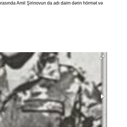
ırasında Amil Şirinovun da adı daim dərin hörmət və
19.07.
Şuşa art
dialoq 
17.07.
Yeni dü
Türkiyə
15.07.
Albert R
təqdimat
15.07.
Türkiyə
yaxşı d
14.07.
Beynəlx