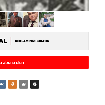
Azərbay
14.07.
Şuşa dü
mərkəzin
yazır
13.07.
Azərbay
siyasi a
13.07.
a abunə olun
Cavanşi
Forumu 
hadisəd
13.07.
İstirahə
olan bu