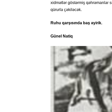
xidmətlər göstərmiş qəhrəmanlar s
qürurla çəkiləcək.
Ruhu qarşısında baş əyirik.
Günel Natiq