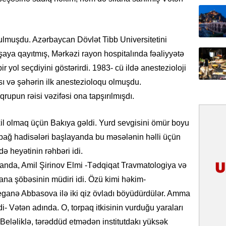
31.07.
İlin ilk
çox tur
ulmuşdu. Azərbaycan Dövlət Tibb Universitetini
aya qayıtmış, Mərkəzi rayon hospitalında fəaliyyətə
31.07.
 yol seçdiyini göstərirdi. 1983- cü ildə anestezioloji
Yeni mü
Qırğızıs
ısı və şəhərin ilk anestezioloqu olmuşdu.
ŞƏRH
upun rəisi vəzifəsi ona tapşırılmışdı.
31.07.
axil olmaq üçün Bakıya gəldi. Yurd sevgisini ömür boyu
Cavanşi
bağ hadisələri başlayanda bu məsələnin həlli üçün
Asiya öl
inkişaf e
 heyətinin rəhbəri idi.
anda, Amil Şirinov Elmi -Tədqiqat Travmatologiya və
30.07.
ana şöbəsinin müdiri idi. Özü kimi həkim-
Türkiyən
eganə Abbasova ilə iki qiz övladı böyüdürdülər. Amma
təcrübəs
- Vətən adında. O, torpaq itkisinin vurduğu yaraları
27.07.
 Beləliklə, tərəddüd etmədən institutdakı yüksək