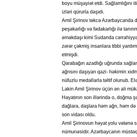
boyu müşayiət etdi. Sağlamlığını i
izləri qürurla daşıdı.
Amil Şirinov təkcə Azərbaycanda d
peşəkarlığı və fədakarlığı ilə tanı
əməkdaşı kimi Sudanda cərrahiyyə
zərər çəkmiş insanlara tibbi yardım
etmişdi.
Qarabağın azadlığı uğrunda sağlam
ağrısını daşıyan qazi- həkimin xidmə
nüfuzlu medallarla təltif olunub. El
Lakin Amil Şirinov üçün ən ali müka
26
- 11:12
747
14.05.2026
- 10:58
346
Həyatının son illərində o, doğma şəh
ycan onların çirkin oyununu
“ABŞ və Qərb Çinin daha da
dağlara, daşlara həm ağrı, həm də
- VİDEO
istəmir”- VİDEO
son vidası oldu.
Amil Şirinovun həyat yolu vətənə 
nümunəsidir. Azərbaycanın müstəqi