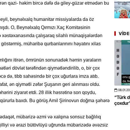
Azərbay
tirən qazi- həkim bircə dəfə də giley-güzar etmədən bu
yer tutu
eyil, beynəlxalq humanitar missiyalarda da öz
22.07.
nmışdı. O, Beynəlxalq Qırmızı Xaç Komitəsinin
“Əkinçi
VID
mühitin
 xəstəxanasında çalışaraq silahlı münaqişələrdən
 göstərmiş, müharibə qurbanlarınını həyatını xilas
21.07.
Tənzilə R
lığını itirən, ömrünün sonunadək həmin yaraların
mətbuat
tləri dövlət tərəfindən qiymətləndirilib, o, bir çox
20.07.
əcə də, tibb sahəsində bir çox uğurlara imza atıb.
Cavanşi
fat, ən qiymətli zəfər Şuşanın geri alınması oldu.
Üstellə
08.01.2026
- 10:50
423
20.06.2
ərini ziyarət etdi. 28 illik həsrətinə son qoydu,
 böyüməsini
“Türk dünyası ilə bağlı görüləcək işlər
“Azərba
 qürurla baxdı. Bu görüş Amil Şirinovun doğma şəhərə
çoxdur” -VİDEO
pozdu”
20.07.
Türkiyə
Antalya
sədaqət, mübarizə əzmi və xalqına sonsuz bağlılıq
turistlər
lliyi və ərazi bütövlüyü uğrunda mübarizədə əvəzsiz