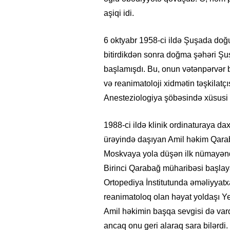
aşiqi idi.
6 oktyabr 1958-ci ildə Şuşada doğ
bitirdikdən sonra doğma şəhəri Şuş
başlamışdı. Bu, onun vətənpərvər bir
və reanimatoloji xidmətin təşkilatç
Anesteziologiya şöbəsində xüsusi qr
1988-ci ildə klinik ordinaturaya d
ürəyində daşıyan Amil həkim Qara
Moskvaya yola düşən ilk nümayəndə
Birinci Qarabağ müharibəsi başlay
Ortopediya İnstitutunda əməliyyatx
reanimatoloq olan həyat yoldaşı Y
Amil həkimin başqa sevgisi də vardi
ancaq onu geri alaraq sara bilərdi.