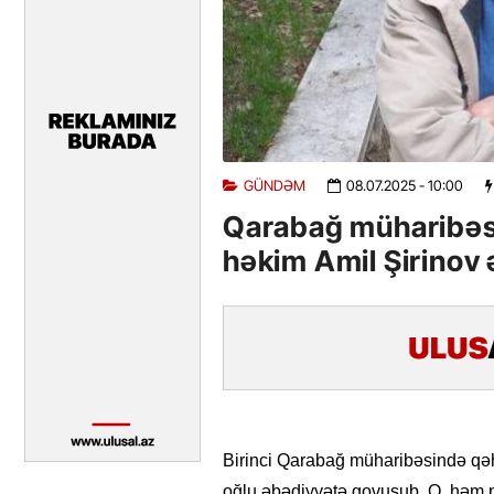
GÜNDƏM
08.07.2025
- 10:00
Qarabağ müharibəs
həkim Amil Şirinov
Birinci Qarabağ müharibəsində qəh
oğlu əbədiyyətə qovuşub. O, həm p