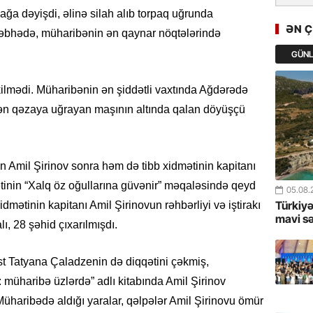
GoTürkiy
mağa dəyişdi, əlinə silah alıb torpaq uğrunda
Awards 
ƏN 
n cəbhədə, müharibənin ən qaynar nöqtələrində
-FOTOL
GÜN
23.07.
Türkiyə 
kilmədi. Müharibənin ən şiddətli vaxtında Ağdərədə
istiqam
rkən qəzaya uğrayan maşının altında qalan döyüşçü
23.07.
“İlham Ə
n Amil Şirinov sonra həm də tibb xidmətinin kapitanı
Azərbay
mərhələ
zetinin “Xalq öz oğullarına güvənir” məqaləsində qeyd
05.08.
Türkiyə
 xidmətinin kapitanı Amil Şirinovun rəhbərliyi və iştirakı
22.07.
mavi s
, 28 şəhid çıxarılmışdı.
YAP Səba
Günü q
ist Tatyana Çaladzenin də diqqətini çəkmiş,
üharibə üzlərdə” adlı kitabında Amil Şirinov
22.07.
üharibədə aldığı yaralar, qəlpələr Amil Şirinovu ömür
Deputat