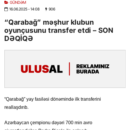
GÜNDƏM
16.06.2025
- 14:08
906
“Qarabağ” məşhur klubun
oyunçusunu transfer etdi – SON
DƏQİQƏ
“Qarabağ” yay fasiləsi dönəmində ilk transferini
reallaşdırıb.
Azərbaycan çempionu dəyəri 700 min avro