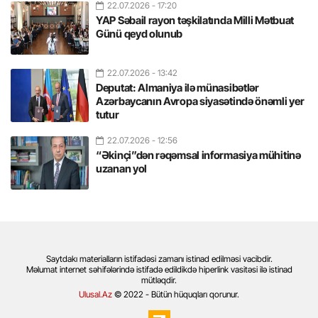
22.07.2026
- 17:20
YAP Səbail rayon təşkilatında Milli Mətbuat
Günü qeyd olunub
22.07.2026
- 13:42
Deputat: Almaniya ilə münasibətlər
Azərbaycanın Avropa siyasətində önəmli yer
tutur
22.07.2026
- 12:56
“Əkinçi”dən rəqəmsal informasiya mühitinə
uzanan yol
Saytdakı materialların istifadəsi zamanı istinad edilməsi vacibdir.
Məlumat internet səhifələrində istifadə edildikdə hiperlink vasitəsi ilə istinad
mütləqdir.
Ulusal.Az
© 2022 - Bütün hüquqları qorunur.