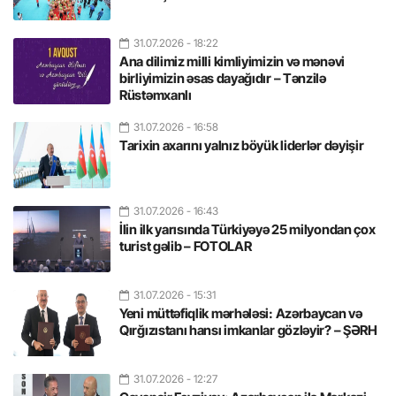
31.07.2026
- 18:22
Ana dilimiz milli kimliyimizin və mənəvi
birliyimizin əsas dayağıdır – Tənzilə
Rüstəmxanlı
31.07.2026
- 16:58
Tarixin axarını yalnız böyük liderlər dəyişir
31.07.2026
- 16:43
İlin ilk yarısında Türkiyəyə 25 milyondan çox
turist gəlib – FOTOLAR
31.07.2026
- 15:31
Yeni müttəfiqlik mərhələsi: Azərbaycan və
Qırğızıstanı hansı imkanlar gözləyir? – ŞƏRH
31.07.2026
- 12:27