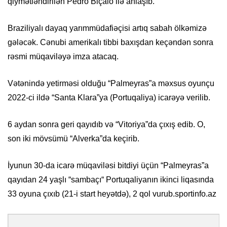
qiymətləndirilən Pedro Biçalo ilə anlaşıb.
Braziliyalı dayaq yarımmüdafiəçisi artıq sabah ölkəmizə
gələcək. Cənubi amerikalı tibbi baxışdan keçəndən sonra
rəsmi müqaviləyə imza atacaq.
Vətənində yetirməsi olduğu “Palmeyras”a məxsus oyunçu
2022-ci ildə “Santa Klara”ya (Portuqaliya) icarəyə verilib.
6 aydan sonra geri qayıdıb və “Vitoriya”da çıxış edib. O,
son iki mövsümü “Alverka”da keçirib.
İyunun 30-da icarə müqaviləsi bitdiyi üçün “Palmeyras”a
qayıdan 24 yaşlı “sambaçı“ Portuqaliyanın ikinci liqasında
33 oyuna çıxıb (21-i start heyətdə), 2 qol vurub.sportinfo.az