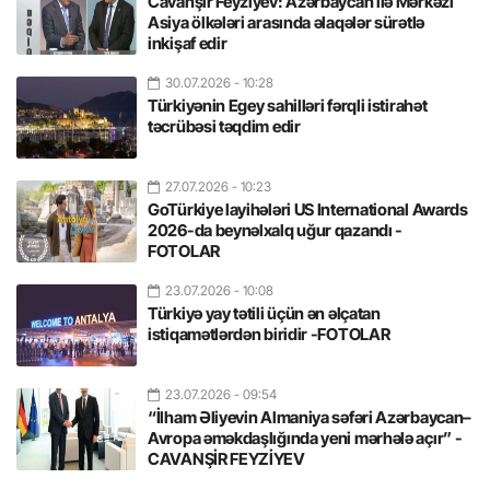
Cavanşir Feyziyev: Azərbaycan ilə Mərkəzi
Asiya ölkələri arasında əlaqələr sürətlə
inkişaf edir
30.07.2026
- 10:28
Türkiyənin Egey sahilləri fərqli istirahət
təcrübəsi təqdim edir
27.07.2026
- 10:23
GoTürkiye layihələri US International Awards
2026-da beynəlxalq uğur qazandı -
FOTOLAR
23.07.2026
- 10:08
Türkiyə yay tətili üçün ən əlçatan
istiqamətlərdən biridir -FOTOLAR
23.07.2026
- 09:54
“İlham Əliyevin Almaniya səfəri Azərbaycan–
Avropa əməkdaşlığında yeni mərhələ açır” -
CAVANŞİR FEYZİYEV