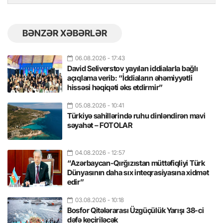
BƏNZƏR XƏBƏRLƏR
06.08.2026
- 17:43
David Seliverstov yayılan iddialarla bağlı
açıqlama verib: “İddiaların əhəmiyyətli
hissəsi həqiqəti əks etdirmir”
05.08.2026
- 10:41
Türkiyə sahillərində ruhu dinləndirən mavi
səyahət – FOTOLAR
04.08.2026
- 12:57
“Azərbaycan-Qırğızıstan müttəfiqliyi Türk
Dünyasının daha sıx inteqrasiyasına xidmət
edir”
03.08.2026
- 10:18
Bosfor Qitələrarası Üzgüçülük Yarışı 38-ci
dəfə keçiriləcək