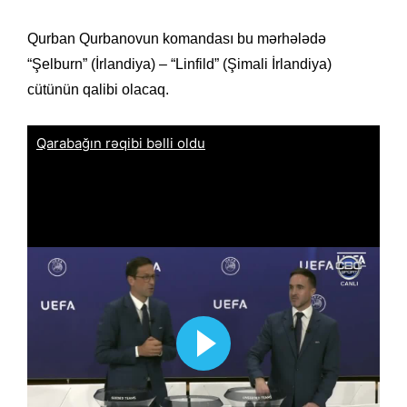
Qurban Qurbanovun komandası bu mərhələdə
“Şelburn” (İrlandiya) – “Linfild” (Şimali İrlandiya)
cütünün qalibi olacaq.