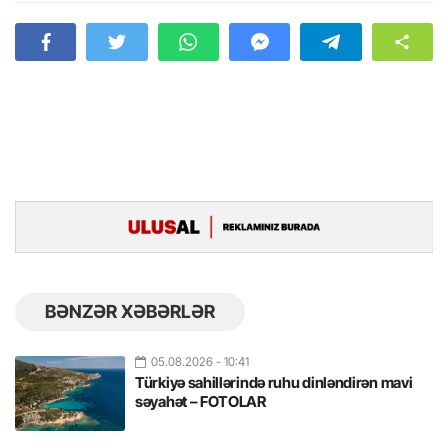
BƏNZƏR XƏBƏRLƏR
05.08.2026
- 10:41
Türkiyə sahillərində ruhu dinləndirən mavi
səyahət – FOTOLAR