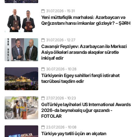
31.07.2026
- 15:31
Yeni müttəfiqlik mərhələsi: Azərbaycan və
Qırğızıstanı hansı imkanlar gözləyir? – ŞƏRH
31.07.2026
- 12:27
Cavanşir Feyziyev: Azərbaycan ilə Mərkəzi
Asiya ölkələri arasında əlaqələr sürətlə
inkişaf edir
30.07.2026
- 10:28
Türkiyənin Egey sahilləri fərqli istirahət
təcrübəsi təqdim edir
27.07.2026
- 10:23
GoTürkiye layihələri US International Awards
2026-da beynəlxalq uğur qazandı -
FOTOLAR
23.07.2026
- 10:08
Türkiyə yay tətili üçün ən əlçatan