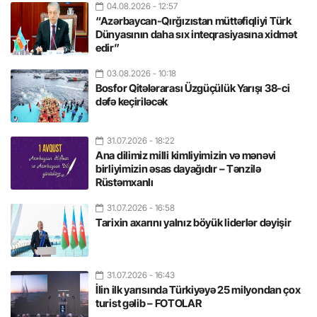
04.08.2026
- 12:57
“Azərbaycan-Qırğızıstan müttəfiqliyi Türk
Dünyasının daha sıx inteqrasiyasına xidmət
edir”
03.08.2026
- 10:18
Bosfor Qitələrarası Üzgüçülük Yarışı 38-ci
dəfə keçiriləcək
31.07.2026
- 18:22
Ana dilimiz milli kimliyimizin və mənəvi
birliyimizin əsas dayağıdır – Tənzilə
Rüstəmxanlı
31.07.2026
- 16:58
Tarixin axarını yalnız böyük liderlər dəyişir
31.07.2026
- 16:43
İlin ilk yarısında Türkiyəyə 25 milyondan çox
turist gəlib – FOTOLAR