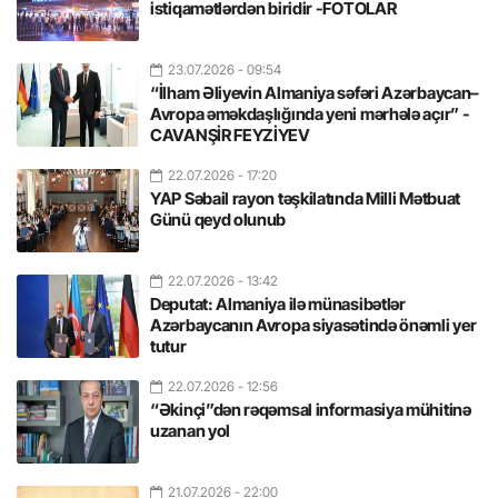
istiqamətlərdən biridir -FOTOLAR
23.07.2026
- 09:54
“İlham Əliyevin Almaniya səfəri Azərbaycan–
Avropa əməkdaşlığında yeni mərhələ açır” -
CAVANŞİR FEYZİYEV
22.07.2026
- 17:20
YAP Səbail rayon təşkilatında Milli Mətbuat
Günü qeyd olunub
22.07.2026
- 13:42
Deputat: Almaniya ilə münasibətlər
Azərbaycanın Avropa siyasətində önəmli yer
tutur
22.07.2026
- 12:56
“Əkinçi”dən rəqəmsal informasiya mühitinə
uzanan yol
21.07.2026
- 22:00