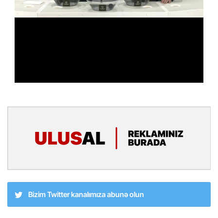
Bizim Twitter kanalımıza abunə olun