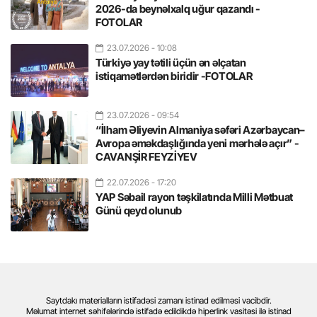
2026-da beynəlxalq uğur qazandı -
FOTOLAR
23.07.2026
- 10:08
Türkiyə yay tətili üçün ən əlçatan
istiqamətlərdən biridir -FOTOLAR
23.07.2026
- 09:54
“İlham Əliyevin Almaniya səfəri Azərbaycan–
Avropa əməkdaşlığında yeni mərhələ açır” -
CAVANŞİR FEYZİYEV
22.07.2026
- 17:20
YAP Səbail rayon təşkilatında Milli Mətbuat
Günü qeyd olunub
Saytdakı materialların istifadəsi zamanı istinad edilməsi vacibdir.
Məlumat internet səhifələrində istifadə edildikdə hiperlink vasitəsi ilə istinad