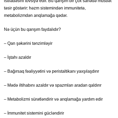
istifadəsini tövsiyə edir. Bu qarışım bir çox sahədə müsbət
təsir göstərir: həzm sistemindən immunitetə,
metabolizmdən arıqlamağa qədər.
Nə üçün bu qarışım faydalıdır?
– Qan şəkərini tənzimləyir
– İştahı azaldır
– Bağırsaq fəaliyyətini və peristaltikanı yaxşılaşdırır
– Mədə iltihabını azaldır və spazmları aradan qaldırır
– Metabolizmi sürətləndirir və arıqlamağa yardım edir
– İmmunitet sistemini gücləndirir