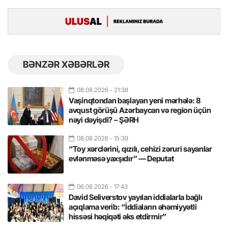
BƏNZƏR XƏBƏRLƏR
08.08.2026
- 21:38
Vaşinqtondan başlayan yeni mərhələ: 8
avqust görüşü Azərbaycan və region üçün
nəyi dəyişdi? – ŞƏRH
08.08.2026
- 15:39
“Toy xərclərini, qızılı, cehizi zəruri sayanlar
evlənməsə yaxşıdır” — Deputat
06.08.2026
- 17:43
David Seliverstov yayılan iddialarla bağlı
açıqlama verib: “İddiaların əhəmiyyətli
hissəsi həqiqəti əks etdirmir”