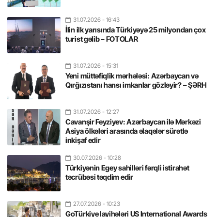
31.07.2026
- 16:43
İlin ilk yarısında Türkiyəyə 25 milyondan çox
turist gəlib – FOTOLAR
31.07.2026
- 15:31
Yeni müttəfiqlik mərhələsi: Azərbaycan və
Qırğızıstanı hansı imkanlar gözləyir? – ŞƏRH
31.07.2026
- 12:27
Cavanşir Feyziyev: Azərbaycan ilə Mərkəzi
Asiya ölkələri arasında əlaqələr sürətlə
inkişaf edir
30.07.2026
- 10:28
Türkiyənin Egey sahilləri fərqli istirahət
təcrübəsi təqdim edir
27.07.2026
- 10:23
GoTürkiye layihələri US International Awards