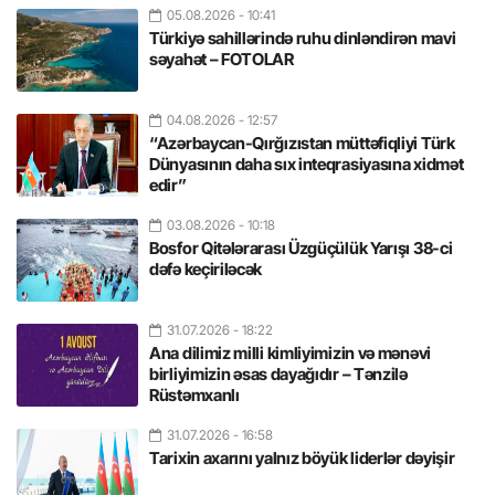
05.08.2026
- 10:41
Türkiyə sahillərində ruhu dinləndirən mavi
səyahət – FOTOLAR
04.08.2026
- 12:57
“Azərbaycan-Qırğızıstan müttəfiqliyi Türk
Dünyasının daha sıx inteqrasiyasına xidmət
edir”
03.08.2026
- 10:18
Bosfor Qitələrarası Üzgüçülük Yarışı 38-ci
dəfə keçiriləcək
31.07.2026
- 18:22
Ana dilimiz milli kimliyimizin və mənəvi
birliyimizin əsas dayağıdır – Tənzilə
Rüstəmxanlı
31.07.2026
- 16:58
Tarixin axarını yalnız böyük liderlər dəyişir