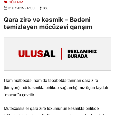
GÜNDƏM
31.07.2025
- 17:00
850
Qara zirə və kəsmik – Bədəni
təmizləyən möcüzəvi qarışım
Həm mətbəxdə, həm də təbabətdə tanınan qara zirə
(kimyon) indi kəsmiklə birlikdə sağlamlığımız üçün faydalı
“məcun”a çevrilir.
Mütəxəssislər qara zirə toxumunun kəsmiklə birlikdə