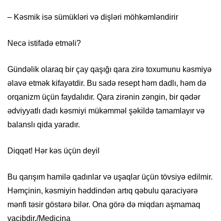
– Kəsmik isə sümükləri və dişləri möhkəmləndirir
Necə istifadə etməli?
Gündəlik olaraq bir çay qaşığı qara zirə toxumunu kəsmiyə
əlavə etmək kifayətdir. Bu sadə resept həm dadlı, həm də
orqanizm üçün faydalıdır. Qara zirənin zəngin, bir qədər
ədviyyatlı dadı kəsmiyi mükəmməl şəkildə tamamlayır və
balanslı qida yaradır.
Diqqət! Hər kəs üçün deyil
Bu qarışım hamilə qadınlar və uşaqlar üçün tövsiyə edilmir.
Həmçinin, kəsmiyin həddindən artıq qəbulu qaraciyərə
mənfi təsir göstərə bilər. Ona görə də miqdarı aşmamaq
vacibdir./Medicina