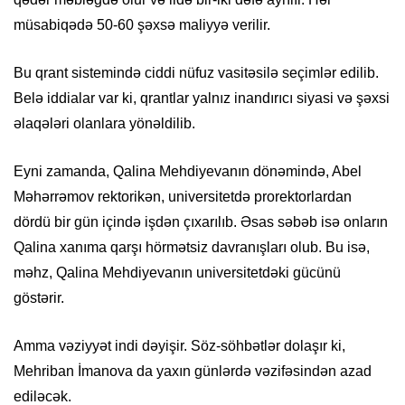
müsabiqədə 50-60 şəxsə maliyyə verilir.
Bu qrant sistemində ciddi nüfuz vasitəsilə seçimlər edilib.
Belə iddialar var ki, qrantlar yalnız inandırıcı siyasi və şəxsi
əlaqələri olanlara yönəldilib.
Eyni zamanda, Qalina Mehdiyevanın dönəmində, Abel
Məhərrəmov rektorikən, universitetdə prorektorlardan
dördü bir gün içində işdən çıxarılıb. Əsas səbəb isə onların
Qalina xanıma qarşı hörmətsiz davranışları olub. Bu isə,
məhz, Qalina Mehdiyevanın universitetdəki gücünü
göstərir.
Amma vəziyyət indi dəyişir. Söz-söhbətlər dolaşır ki,
Mehriban İmanova da yaxın günlərdə vəzifəsindən azad
ediləcək.