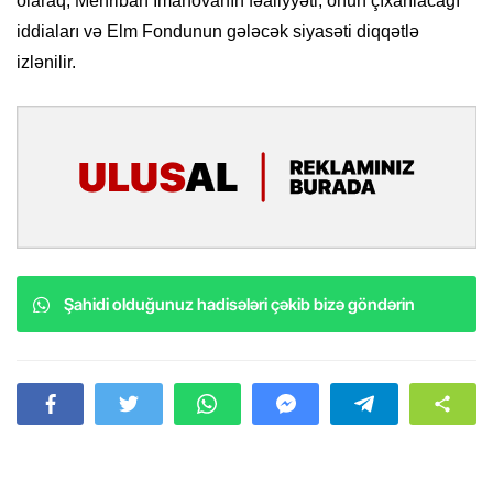
olaraq, Mehriban İmanovanın fəaliyyəti, onun çıxarılacağı
iddiaları və Elm Fondunun gələcək siyasəti diqqətlə
izlənilir.
Şahidi olduğunuz hadisələri çəkib bizə göndərin