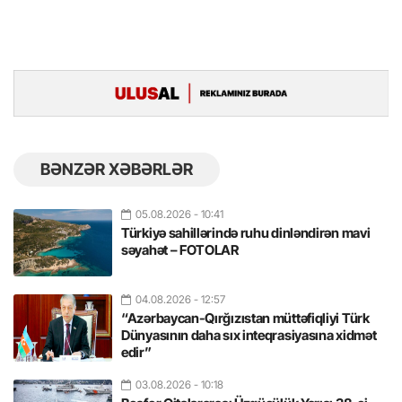
BƏNZƏR XƏBƏRLƏR
05.08.2026
- 10:41
Türkiyə sahillərində ruhu dinləndirən mavi
səyahət – FOTOLAR
04.08.2026
- 12:57
“Azərbaycan-Qırğızıstan müttəfiqliyi Türk
Dünyasının daha sıx inteqrasiyasına xidmət
edir”
03.08.2026
- 10:18