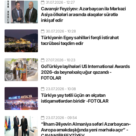
31.07.2026
- 12:27
Cavanşir Feyziyev: Azərbaycan ilə Mərkəzi
Asiya ölkələri arasında əlaqələr sürətlə
inkişaf edir
30.07.2026
- 10:28
Türkiyənin Egey sahilləri fərqli istirahət
təcrübəsi təqdim edir
27.07.2026
- 10:23
GoTürkiye layihələri US International Awards
2026-da beynəlxalq uğur qazandı -
FOTOLAR
23.07.2026
- 10:08
Türkiyə yay tətili üçün ən əlçatan
istiqamətlərdən biridir -FOTOLAR
23.07.2026
- 09:54
“İlham Əliyevin Almaniya səfəri Azərbaycan–
Avropa əməkdaşlığında yeni mərhələ açır” -
CAVANŞİR FEYZİYEV