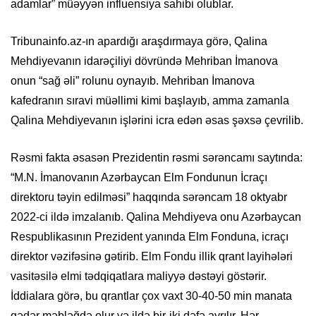
adamlar” müəyyən influensiya sahibi olublar.
Tribunainfo.az-ın apardığı araşdırmaya görə, Qalina
Mehdiyevanın idarəçiliyi dövründə Mehriban İmanova
onun “sağ əli” rolunu oynayıb. Mehriban İmanova
kafedranın sıravi müəllimi kimi başlayıb, amma zamanla
Qalina Mehdiyevanın işlərini icra edən əsas şəxsə çevrilib.
Rəsmi fakta əsasən Prezidentin rəsmi sərəncamı saytında:
“M.N. İmanovanın Azərbaycan Elm Fondunun İcraçı
direktoru təyin edilməsi” haqqında sərəncam 18 oktyabr
2022-ci ildə imzalanıb. Qalina Mehdiyeva onu Azərbaycan
Respublikasının Prezident yanında Elm Fonduna, icraçı
direktor vəzifəsinə gətirib. Elm Fondu illik qrant layihələri
vasitəsilə elmi tədqiqatlara maliyyə dəstəyi göstərir.
İddialara görə, bu qrantlar çox vaxt 30-40-50 min manata
qədər məbləğdə olur və ildə bir-iki dəfə ayrılır. Hər