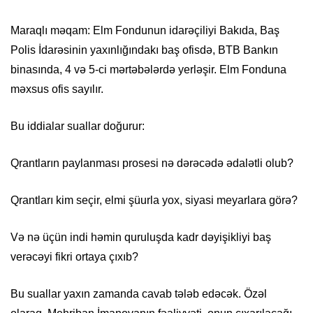
Maraqlı məqam: Elm Fondunun idarəçiliyi Bakıda, Baş
Polis İdarəsinin yaxınlığındakı baş ofisdə, BTB Bankın
binasında, 4 və 5-ci mərtəbələrdə yerləşir. Elm Fonduna
məxsus ofis sayılır.
Bu iddialar suallar doğurur:
Qrantların paylanması prosesi nə dərəcədə ədalətli olub?
Qrantları kim seçir, elmi şüurla yox, siyasi meyarlara görə?
Və nə üçün indi həmin quruluşda kadr dəyişikliyi baş
verəcəyi fikri ortaya çıxıb?
Bu suallar yaxın zamanda cavab tələb edəcək. Özəl