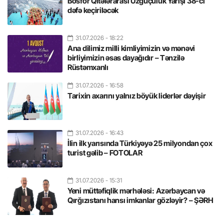
Bosfor Qitələrarası Üzgüçülük Yarışı 38-ci
dəfə keçiriləcək
31.07.2026
- 18:22
Ana dilimiz milli kimliyimizin və mənəvi
birliyimizin əsas dayağıdır – Tənzilə
Rüstəmxanlı
31.07.2026
- 16:58
Tarixin axarını yalnız böyük liderlər dəyişir
31.07.2026
- 16:43
İlin ilk yarısında Türkiyəyə 25 milyondan çox
turist gəlib – FOTOLAR
31.07.2026
- 15:31
Yeni müttəfiqlik mərhələsi: Azərbaycan və
Qırğızıstanı hansı imkanlar gözləyir? – ŞƏRH