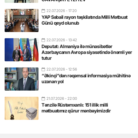
22.07.2026
- 17:20
YAP Səbail rayon təşkilatında Milli Mətbuat
Günü qeyd olunub
22.07.2026
- 13:42
Deputat: Almaniya ilə münasibətlər
Azərbaycanın Avropa siyasətində önəmli yer
tutur
22.07.2026
- 12:56
“Əkinçi”dən rəqəmsal informasiya mühitinə
uzanan yol
21.07.2026
- 22:00
Tənzilə Rüstəmxanlı: 151 illik milli
mətbuatımız qürur mənbəyimizdir