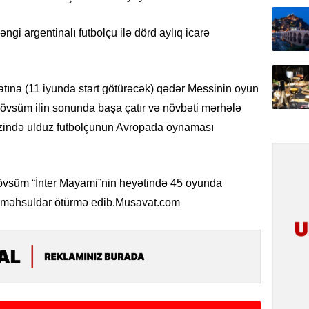
31.07.
əngi argentinalı futbolçu ilə dörd aylıq icarə
Ana dili
birliyim
Rüstəmx
tına (11 iyunda start götürəcək) qədər Messinin oyun
31.07.
övsüm ilin sonunda başa çatır və növbəti mərhələ
Tarixin 
ərzində ulduz futbolçunun Avropada oynaması
31.07.
İlin ilk
mövsüm “İnter Mayami”nin heyətində 45 oyunda
çox tur
9 məhsuldar ötürmə edib.Musavat.com
31.07.
Yeni mü
Qırğızıs
ŞƏRH
31.07.