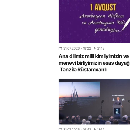
31.07.2026
- 18:22
2143
Ana dilimiz milli kimliyimizin və
mənəvi birliyimizin əsas dayağı
Tənzilə Rüstəmxanlı
31.07.2026
- 16:43
1362