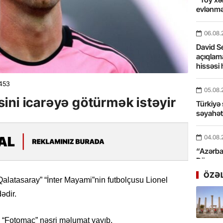
evlənmə
06.08.
David Se
açıqlama
hissəsi 
453
05.08.
ini icarəyə götürmək istəyir
Türkiyə 
səyahə
04.08.
“Azərbay
Dünyası
xidmət 
ÖZƏ
Qalatasaray” “İnter Mayami”nin futbolçusu Lionel
ədir.
03.08.
Bosfor Q
dəfə keç
ə “Fotomac” nəşri məlumat yayıb.