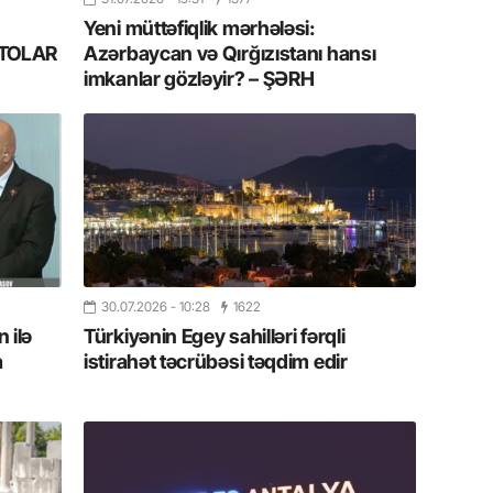
13.07.
Yeni müttəfiqlik mərhələsi:
Cavanşi
FOTOLAR
Azərbaycan və Qırğızıstanı hansı
Forumu 
imkanlar gözləyir? – ŞƏRH
hadisəd
13.07.
İstirahə
olan bu
11.07.2
“İndiki
mənada 
30.07.2026
- 10:28
1622
 ilə
Türkiyənin Egey sahilləri fərqli
10.07.
a
istirahət təcrübəsi təqdim edir
Ankara 
diploma
Deputa
08.07.