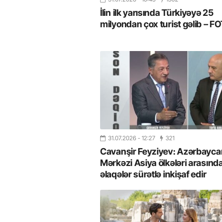
İlin ilk yarısında Türkiyəyə 25
milyondan çox turist gəlib – 
31.07.2026
- 12:27
321
Cavanşir Feyziyev: Azərbaycan
Mərkəzi Asiya ölkələri arasınd
əlaqələr sürətlə inkişaf edir