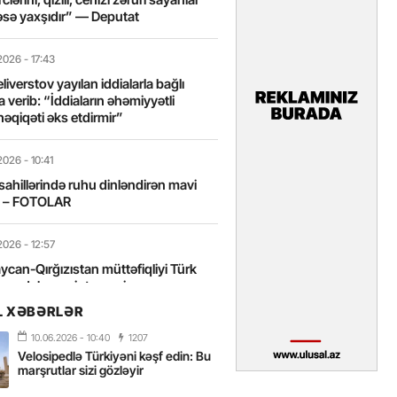
sə yaxşıdır” — Deputat
2026
- 17:43
liverstov yayılan iddialarla bağlı
 verib: “İddiaların əhəmiyyətli
həqiqəti əks etdirmir”
2026
- 10:41
sahillərində ruhu dinləndirən mavi
t – FOTOLAR
2026
- 12:57
can-Qırğızıstan müttəfiqliyi Türk
nın daha sıx inteqrasiyasına
edir”
L XƏBƏRLƏR
10.06.2026
- 10:40
1207
2026
- 10:18
Velosipedlə Türkiyəni kəşf edin: Bu
itələrarası Üzgüçülük Yarışı 38-ci
marşrutlar sizi gözləyir
iriləcək