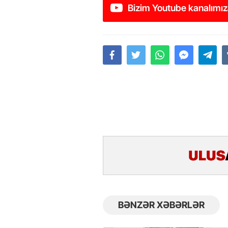
Bizim Youtube kanalımız
BƏNZƏR XƏBƏRLƏR