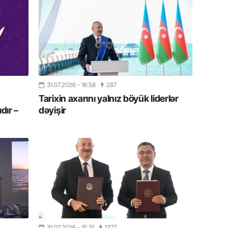
Albert R
təqdimat
15.07.
Türkiyə
yaxşı d
14.07.
31.07.2026
- 16:58
287
Beynəlx
Tarixin axarını yalnız böyük liderlər
Azərbay
dır –
dəyişir
14.07.
Şuşa dü
mərkəzin
yazır
13.07.
Azərbay
siyasi a
31.07.2026
- 15:31
1377