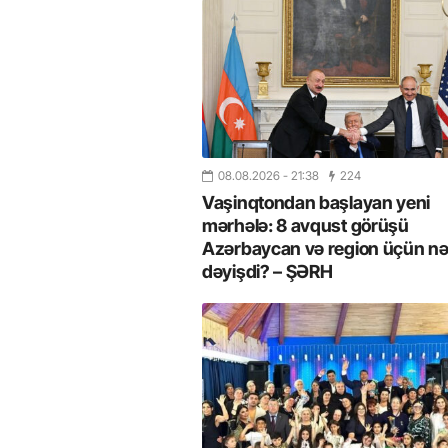
08.08.2026
- 21:38
224
Vaşinqtondan başlayan yeni
mərhələ: 8 avqust görüşü
Azərbaycan və region üçün nə
dəyişdi? – ŞƏRH
26
- 11:12
750
14.05.2026
- 10:58
348
ycan onların çirkin oyununu
“ABŞ və Qərb Çinin daha da
- VİDEO
istəmir”- VİDEO