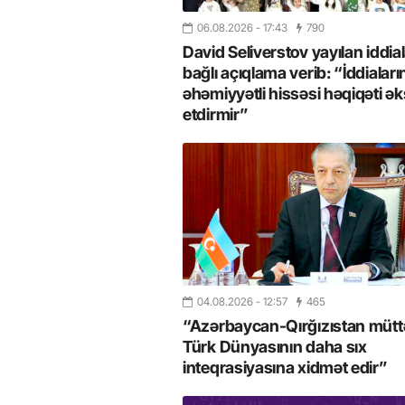
06.08.2026
- 17:43
790
David Seliverstov yayılan iddial
bağlı açıqlama verib: “İddiaları
əhəmiyyətli hissəsi həqiqəti ək
etdirmir”
04.08.2026
- 12:57
465
“Azərbaycan-Qırğızıstan müttəf
Türk Dünyasının daha sıx
inteqrasiyasına xidmət edir”