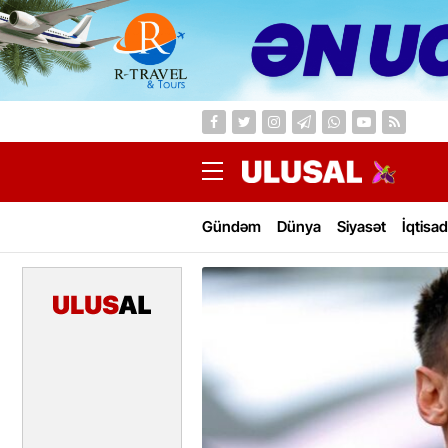
Gündəm
Dünya
Siyasət
İqtisad