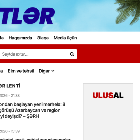
fə
Haqqımızda
Əlaqə
Media üçün
Search…
ka
Elm və təhsil
Digər
R LENTI
2026
- 21:38
ondan başlayan yeni mərhələ: 8
görüşü Azərbaycan və region
yi dəyişdi? – ŞƏRH
2026
- 15:39
lərini, qızılı, cehizi zəruri sayanlar