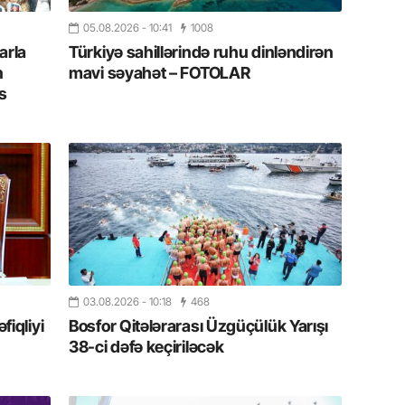
20.07.
05.08.2026
- 10:41
1008
Cavanşi
arla
Türkiyə sahillərində ruhu dinləndirən
Üstellə
n
mavi səyahət – FOTOLAR
s
20.07.
Türkiyə
Antalya
turistlər
19.07.
Şuşa art
dialoq 
17.07.
03.08.2026
- 10:18
468
Yeni dü
iqliyi
Bosfor Qitələrarası Üzgüçülük Yarışı
Türkiyə
38-ci dəfə keçiriləcək
15.07.