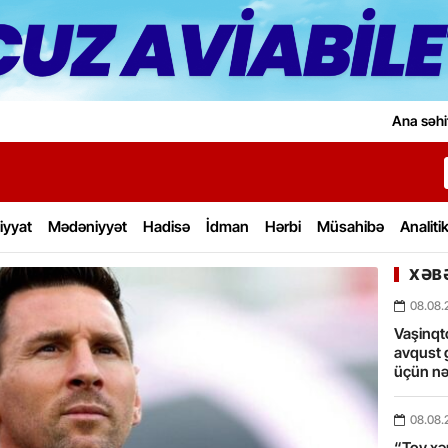
Ana səhi
iyyat
Mədəniyyət
Hadisə
İdman
Hərbi
Müsahibə
Analiti
XƏBƏ
08.08.
Vaşinqt
avqust 
üçün nə
08.08.
“Toy xərc