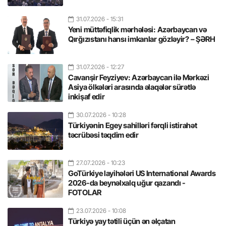
31.07.2026
- 15:31
Yeni müttəfiqlik mərhələsi: Azərbaycan və
Qırğızıstanı hansı imkanlar gözləyir? – ŞƏRH
31.07.2026
- 12:27
Cavanşir Feyziyev: Azərbaycan ilə Mərkəzi
Asiya ölkələri arasında əlaqələr sürətlə
inkişaf edir
30.07.2026
- 10:28
Türkiyənin Egey sahilləri fərqli istirahət
təcrübəsi təqdim edir
27.07.2026
- 10:23
GoTürkiye layihələri US International Awards
2026-da beynəlxalq uğur qazandı -
FOTOLAR
23.07.2026
- 10:08
Türkiyə yay tətili üçün ən əlçatan