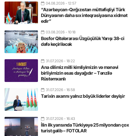
04.08.2026
- 12:57
“Azərbaycan-Qırğızıstan müttəfiqliyi Türk
Dünyasının daha sıx inteqrasiyasına xidmət
edir”
03.08.2026
- 10:18
Bosfor Qitələrarası Üzgüçülük Yarışı 38-ci
dəfə keçiriləcək
31.07.2026
- 18:22
Ana dilimiz milli kimliyimizin və mənəvi
birliyimizin əsas dayağıdır – Tənzilə
Rüstəmxanlı
31.07.2026
- 16:58
Tarixin axarını yalnız böyük liderlər dəyişir
31.07.2026
- 16:43
İlin ilk yarısında Türkiyəyə 25 milyondan çox
turist gəlib – FOTOLAR