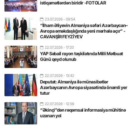
istiqamətlərdən biridir -FOTOLAR
23.07.2026
- 09:54
“İlham Əliyevin Almaniya səfəri Azərbaycan–
Avropa əməkdaşlığında yeni mərhələ açır” -
CAVANŞİR FEYZİYEV
22.07.2026
- 17:20
YAP Səbail rayon təşkilatında Milli Mətbuat
Günü qeyd olunub
22.07.2026
- 13:42
Deputat: Almaniya ilə münasibətlər
Azərbaycanın Avropa siyasətində önəmli yer
tutur
22.07.2026
- 12:56
“Əkinçi”dən rəqəmsal informasiya mühitinə
uzanan yol