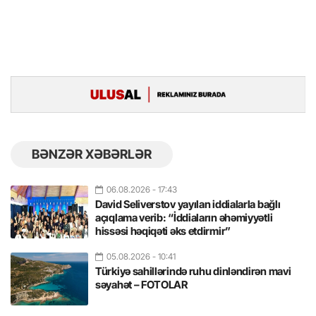
BƏNZƏR XƏBƏRLƏR
06.08.2026
- 17:43
David Seliverstov yayılan iddialarla bağlı
açıqlama verib: “İddiaların əhəmiyyətli
hissəsi həqiqəti əks etdirmir”
05.08.2026
- 10:41
Türkiyə sahillərində ruhu dinləndirən mavi
səyahət – FOTOLAR