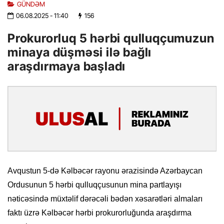
GÜNDƏM
06.08.2025
- 11:40
156
Prokurorluq 5 hərbi qulluqçumuzun
minaya düşməsi ilə bağlı
araşdırmaya başladı
Avqustun 5-də Kəlbəcər rayonu ərazisində Azərbaycan
Ordusunun 5 hərbi qulluqçusunun mina partlayışı
nəticəsində müxtəlif dərəcəli bədən xəsarətləri almaları
faktı üzrə Kəlbəcər hərbi prokurorluğunda araşdırma