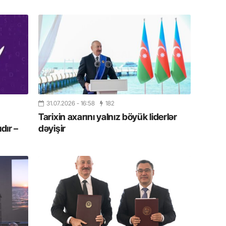
19.07.
Şuşa art
dialoq 
17.07.
Yeni dü
Türkiyə
31.07.2026
- 16:58
182
15.07.
Tarixin axarını yalnız böyük liderlər
Albert R
dır –
dəyişir
təqdimat
15.07.
Türkiyə
yaxşı d
14.07.
Beynəlx