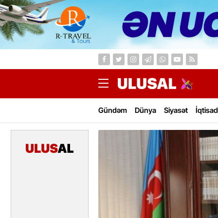
Gündəm
Dünya
Siyasət
İqtisad