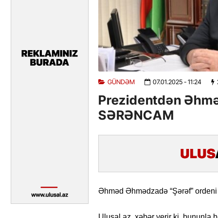
GÜNDƏM
07.01.2025
- 11:24
Prezidentdən Əhmə
SƏRƏNCAM
Əhməd Əhmədzadə “Şərəf” ordeni ilə
Ulusal.az xəbər verir ki, bununla 