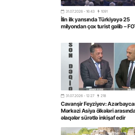
31.07.2026
- 16:43
1091
İlin ilk yarısında Türkiyəyə 25
milyondan çox turist gəlib – 
31.07.2026
- 12:27
218
Cavanşir Feyziyev: Azərbaycan
Mərkəzi Asiya ölkələri arasınd
əlaqələr sürətlə inkişaf edir