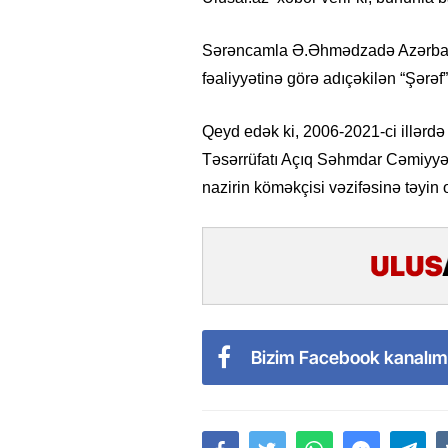
Sərəncamla Ə.Əhmədzadə Azərbayc
fəaliyyətinə görə adıçəkilən “Şərəf” o
Qeyd edək ki, 2006-2021-ci illə
Təsərrüfatı Açıq Səhmdar Cəmiyyəti
nazirin köməkçisi vəzifəsinə təyin 
Bizim Facebook kanalım