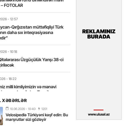
t – FOTOLAR
2026
- 12:57
can-Qırğızıstan müttəfiqliyi Türk
nın daha sıx inteqrasiyasına
edir”
2026
- 10:18
itələrarası Üzgüçülük Yarışı 38-ci
iriləcək
2026
- 18:22
miz milli kimliyimizin və mənəvi
izin əsas dayağıdır – Tənzilə
anlı
L XƏBƏRLƏR
10.06.2026
- 10:40
1201
2026
- 16:58
Velosipedlə Türkiyəni kəşf edin: Bu
axarını yalnız böyük liderlər dəyişir
marşrutlar sizi gözləyir