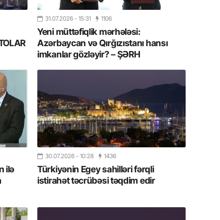
Azərbay
31.07.2026
- 15:31
1106
14.07.
Yeni müttəfiqlik mərhələsi:
Şuşa dü
FOTOLAR
Azərbaycan və Qırğızıstanı hansı
mərkəzin
imkanlar gözləyir? – ŞƏRH
yazır
13.07.
Azərbay
siyasi a
13.07.
Cavanşi
Forumu 
30.07.2026
- 10:28
1436
hadisəd
 ilə
Türkiyənin Egey sahilləri fərqli
a
istirahət təcrübəsi təqdim edir
13.07.
İstirahə
olan bu