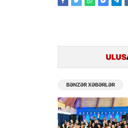
BƏNZƏR XƏBƏRLƏR