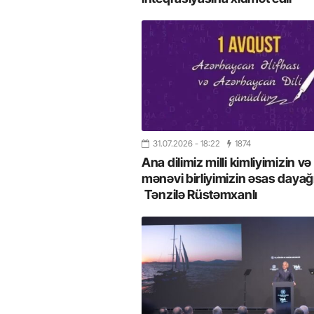
31.07.2026
- 18:22
1874
Ana dilimiz milli kimliyimizin və
mənəvi birliyimizin əsas dayağı
Tənzilə Rüstəmxanlı