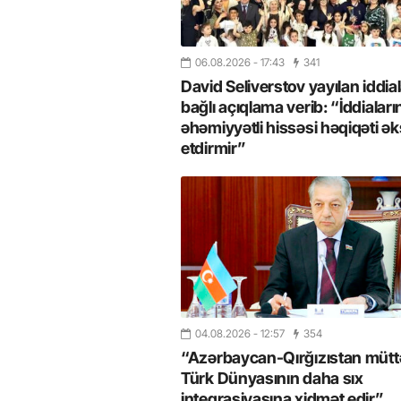
06.08.2026
- 17:43
341
David Seliverstov yayılan iddial
bağlı açıqlama verib: “İddiaları
əhəmiyyətli hissəsi həqiqəti ək
etdirmir”
26
- 11:12
747
14.05.2026
- 10:58
346
ycan onların çirkin oyununu
“ABŞ və Qərb Çinin daha da
- VİDEO
istəmir”- VİDEO
04.08.2026
- 12:57
354
“Azərbaycan-Qırğızıstan müttəf
Türk Dünyasının daha sıx
inteqrasiyasına xidmət edir”