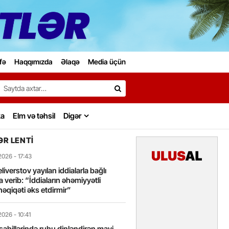
fə
Haqqımızda
Əlaqə
Media üçün
Search…
ka
Elm və təhsil
Digər
R LENTI
2026
- 17:43
liverstov yayılan iddialarla bağlı
 verib: “İddiaların əhəmiyyətli
həqiqəti əks etdirmir”
2026
- 10:41
sahillərində ruhu dinləndirən mavi