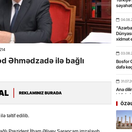
səyahə
04.08.
“Azərbay
Dünyası
xidmət 
214
03.08.
d Əhmədzadə ilə bağlı
Bosfor Q
dəfə keç
31.07.
Ana dili
birliyim
Rüstəmx
ÖZƏ
31.07.
 təltif edilib.
Tarixin 
bağlı Prezident İlham Əliyev Sərəncam imzalayıb.