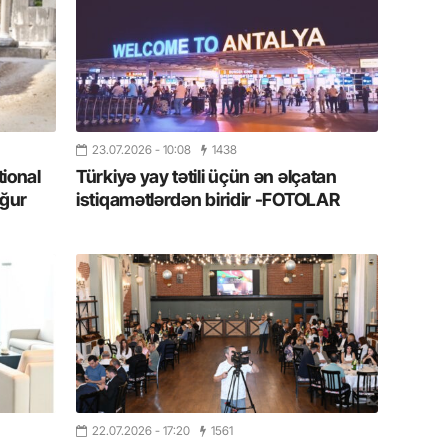
11.07.2
“İndiki
mənada 
10.07.
Ankara 
23.07.2026
- 10:08
1438
diploma
tional
Türkiyə yay tətili üçün ən əlçatan
Deputa
ğur
istiqamətlərdən biridir -FOTOLAR
08.07.
Kapadoki
və Atçıl
olundu
07.07.
NATO-nu
ola bilə
22.07.2026
- 17:20
1561
07.07.