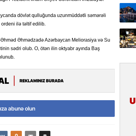
31.07.
İlin ilk
anda dövlət qulluğunda uzunmüddətli səmərəli
çox tur
rdeni ilə təltif edilib.
31.07.
rdə Əhməd Əhmədzadə Azərbaycan Meliorasiya və Su
Yeni mü
Qırğızıs
nin sədri olub. O, ötən ilin oktyabr ayında Baş
ŞƏRH
olunub.
31.07.
Cavanşi
Asiya öl
inkişaf e
30.07.
ıza abunə olun
Türkiyən
təcrübəs
27.07.