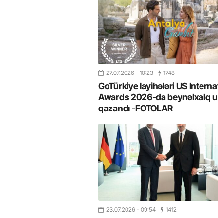
27.07.2026
- 10:23
1748
GoTürkiye layihələri US Interna
Awards 2026-da beynəlxalq u
qazandı -FOTOLAR
23.07.2026
- 09:54
1412