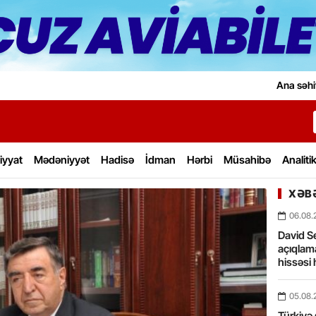
Ana səhi
iyyat
Mədəniyyət
Hadisə
İdman
Hərbi
Müsahibə
Analiti
XƏBƏ
06.08.
David Se
açıqlama
hissəsi 
05.08.
Türkiyə 