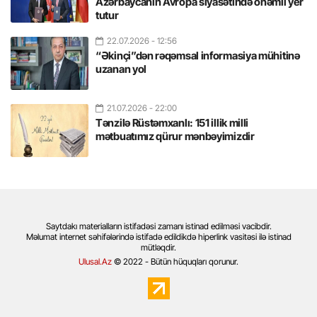
Azərbaycanın Avropa siyasətində önəmli yer
tutur
22.07.2026
- 12:56
“Əkinçi”dən rəqəmsal informasiya mühitinə
uzanan yol
21.07.2026
- 22:00
Tənzilə Rüstəmxanlı: 151 illik milli
mətbuatımız qürur mənbəyimizdir
Saytdakı materialların istifadəsi zamanı istinad edilməsi vacibdir.
Məlumat internet səhifələrində istifadə edildikdə hiperlink vasitəsi ilə istinad
mütləqdir.
Ulusal.Az
© 2022 - Bütün hüquqları qorunur.