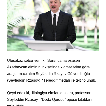
Ulusal.az xəbər verir ki, Sərəncama əsasən
Azərbaycan elminin inkişafında xidmətlərinə görə
araşdırmaçı alım Seyfəddin Rzayev Gülverdi oğlu
(Seyfəddin Rzasoy) “Tərəqqi” medalı ilə təltif olunub.
Qeyd edək ki, filologiya elmləri doktoru, professor
Seyfəddin Rzasoy “Dədə Qorqud” eposu kitablarını