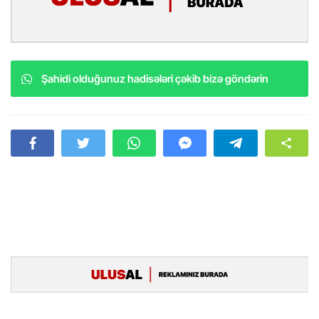
Şahidi olduğunuz hadisələri çəkib bizə göndərin