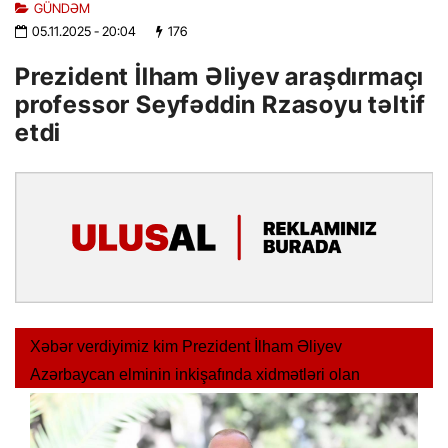
GÜNDƏM
05.11.2025
- 20:04
176
Prezident İlham Əliyev araşdırmaçı
professor Seyfəddin Rzasoyu təltif
etdi
Xəbər verdiyimiz kim Prezident İlham Əliyev
Azərbaycan elminin inkişafında xidmətləri olan
şəxslərin təltif edilməsi haqqında Sərəncam imzalayıb.