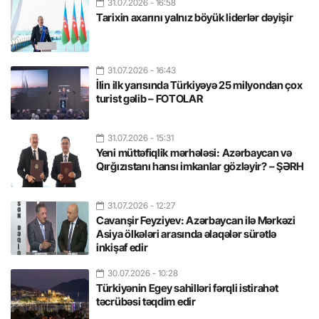
31.07.2026
- 16:58
Tarixin axarını yalnız böyük liderlər dəyişir
31.07.2026
- 16:43
İlin ilk yarısında Türkiyəyə 25 milyondan çox
turist gəlib – FOTOLAR
31.07.2026
- 15:31
Yeni müttəfiqlik mərhələsi: Azərbaycan və
Qırğızıstanı hansı imkanlar gözləyir? – ŞƏRH
31.07.2026
- 12:27
Cavanşir Feyziyev: Azərbaycan ilə Mərkəzi
Asiya ölkələri arasında əlaqələr sürətlə
inkişaf edir
30.07.2026
- 10:28
Türkiyənin Egey sahilləri fərqli istirahət
təcrübəsi təqdim edir