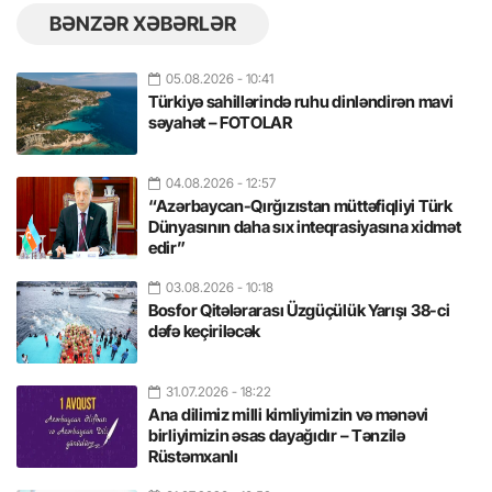
BƏNZƏR XƏBƏRLƏR
05.08.2026
- 10:41
Türkiyə sahillərində ruhu dinləndirən mavi
səyahət – FOTOLAR
04.08.2026
- 12:57
“Azərbaycan-Qırğızıstan müttəfiqliyi Türk
Dünyasının daha sıx inteqrasiyasına xidmət
edir”
03.08.2026
- 10:18
Bosfor Qitələrarası Üzgüçülük Yarışı 38-ci
dəfə keçiriləcək
31.07.2026
- 18:22
Ana dilimiz milli kimliyimizin və mənəvi
birliyimizin əsas dayağıdır – Tənzilə
Rüstəmxanlı