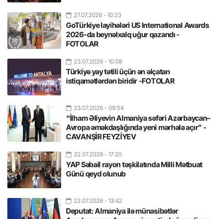
27.07.2026
- 10:23
GoTürkiye layihələri US International Awards
2026-da beynəlxalq uğur qazandı -
FOTOLAR
23.07.2026
- 10:08
Türkiyə yay tətili üçün ən əlçatan
istiqamətlərdən biridir -FOTOLAR
23.07.2026
- 09:54
“İlham Əliyevin Almaniya səfəri Azərbaycan–
Avropa əməkdaşlığında yeni mərhələ açır” -
CAVANŞİR FEYZİYEV
22.07.2026
- 17:20
YAP Səbail rayon təşkilatında Milli Mətbuat
Günü qeyd olunub
22.07.2026
- 13:42
Deputat: Almaniya ilə münasibətlər